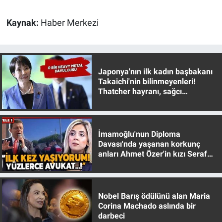
Nedir
Kaynak:
Haber Merkezi
Popüler
Programlar
Japonya'nın ilk kadın başbakanı
Sağlık
Takaichi'nin bilinmeyenleri!
Thatcher hayranı, sağcı
muhafazakar
Spor
Teknoloji
İmamoğlu'nun Diploma
Davası'nda yaşanan korkunç
anları Ahmet Özer'in kızı Seraf
Türkiye'nin Geleceği
Özer anlattı!
Türkiye'nin Gündemi
Nobel Barış ödülünü alan Maria
Yerel Gündem
Corina Machado aslında bir
darbeci