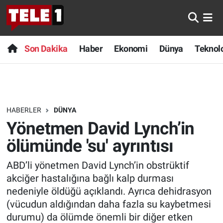
Anında Manşet
Son Dakika
Nöbetçi Eczaneler
Son Dakika
Haber
Ekonomi
Dünya
Teknolo
Başka Sohbetler
Haber
Hava Durumu
Belgesel
Ekonomi
Namaz Vakitleri
HABERLER
DÜNYA
Bilim turu
Dünya
Trafik Durumu
Yönetmen David Lynch’in
Bilim ve Teknoloji Evreni
Teknoloji
Süper Lig Puan Durumu ve Fikstür
ölümünde 'su' ayrıntısı
ABD’li yönetmen David Lynch’in obstrüktif
Doğa Konuşuyor
Sağlık
Tüm Manşetler
akciğer hastalığına bağlı kalp durması
Dünya
Spor
Son Dakika Haberleri
nedeniyle öldüğü açıklandı. Ayrıca dehidrasyon
(vücudun aldığından daha fazla su kaybetmesi
Ege Saati
Yayın Akışı
Haber Arşivi
durumu) da ölümde önemli bir diğer etken