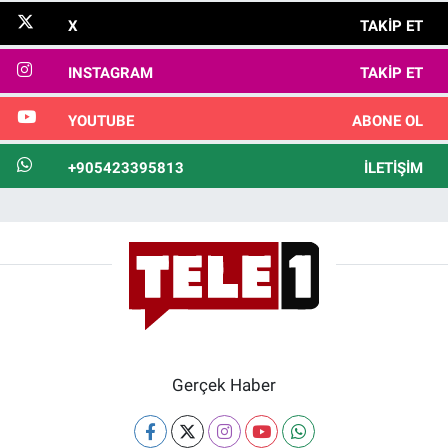
X
TAKIP ET
INSTAGRAM
TAKIP ET
YOUTUBE
ABONE OL
+905423395813
İLETIŞIM
Gerçek Haber