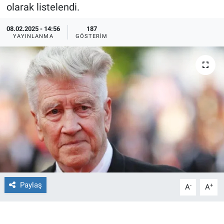
olarak listelendi.
Ege'den Esintiler
İletişim
08.02.2025 - 14:56
187
YAYINLANMA
GÖSTERIM
Eğitim
Eğlence
Ekonomi
Forum
Gerçeğin İzinde
Gün Başlıyor
Paylaş
-
+
A
A
Gün Bitiyor
Gün Ortası