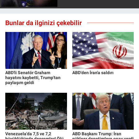
Yerel Yaşam
Canlı Yayın
Bunlar da ilginizi çekebilir
ABD'li Senatör Graham
ABD'den İran'a saldırı
hayatını kaybetti, Trump'tan
paylaşım geldi
Venezuela'da 7,5 ve 7,2
ABD Başkanı Trump: İran
büyüklüğünde depremler! Ölü
nükleer denetimlere onay verdi