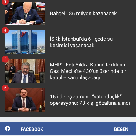
3
Bahçeli: 86 milyon kazanacak
4
İSKİ: İstanbul'da 6 ilçede su
kesintisi yaşanacak
5
MHP’li Feti Yıldız: Kanun teklifinin
Gazi Meclis'te 430’un üzerinde bir
kabulle kanunlaşacağı
görülmektedir
6
16 ilde eş zamanlı “vatandaşlık”
operasyonu: 73 kişi gözaltına alındı
FACEBOOK
BEĞEN