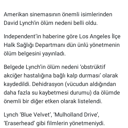
Gündem Özel
Amerikan sinemasının önemli isimlerinden
David Lynch'in ölüm nedeni belli oldu.
Günün görüntüsü
Independent‘in haberine göre Los Angeles İlçe
Haber
Halk Sağlığı Departmanı dün ünlü yönetmenin
ölüm belgesini yayınladı.
İlan
Belgede Lynch’in ölüm nedeni ‘obstrüktif
Kimdir
akciğer hastalığına bağlı kalp durması’ olarak
kaydedildi. Dehidrasyon (vücudun aldığından
Koronavirüs
daha fazla su kaybetmesi durumu) da ölümde
önemli bir diğer etken olarak listelendi.
Kültür Sanat
Lynch ‘Blue Velvet’, ‘Mulholland Drive’,
Ne demişti
‘Eraserhead’ gibi filmlerin yönetmeniydi.