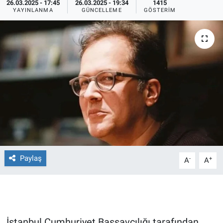
26.03.2025 - 17:45
26.03.2025 - 19:34
1415
YAYINLANMA
GÜNCELLEME
GÖSTERIM
Ege'den Esintiler
İletişim
Eğitim
Eğlence
Ekonomi
Forum
Gerçeğin İzinde
Paylaş
-
+
A
A
Gün Başlıyor
Gün Bitiyor
Gün Ortası
İstanbul Cumhuriyet Başsavcılığı tarafından