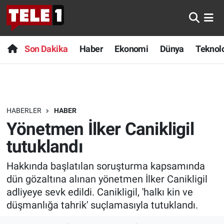
Anında Manşet
Son Dakika
Nöbetçi Eczaneler
Son Dakika
Haber
Ekonomi
Dünya
Teknolo
Başka Sohbetler
Haber
Hava Durumu
Belgesel
Ekonomi
Namaz Vakitleri
HABERLER
HABER
Bilim turu
Dünya
Trafik Durumu
Yönetmen İlker Canikligil
Bilim ve Teknoloji Evreni
Teknoloji
Süper Lig Puan Durumu ve Fikstür
tutuklandı
Hakkında başlatılan soruşturma kapsamında
Doğa Konuşuyor
Sağlık
Tüm Manşetler
dün gözaltına alınan yönetmen İlker Canikligil
Dünya
Spor
Son Dakika Haberleri
adliyeye sevk edildi. Canikligil, 'halkı kin ve
düşmanlığa tahrik' suçlamasıyla tutuklandı.
Ege Saati
Yayın Akışı
Haber Arşivi