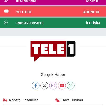
INSTAGRAM
TAKIP ET
YOUTUBE
ABONE OL
+905423395813
İLETIŞIM
Gerçek Haber
Nöbetçi Eczaneler
Hava Durumu