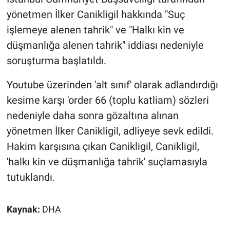
yönetmen İlker Canikligil hakkında "Suç
Gündem Özel
işlemeye alenen tahrik" ve "Halkı kin ve
düşmanlığa alenen tahrik" iddiası nedeniyle
Günün görüntüsü
soruşturma başlatıldı.
Haber
Youtube üzerinden 'alt sınıf' olarak adlandırdığı
kesime karşı 'order 66 (toplu katliam) sözleri
İlan
nedeniyle daha sonra gözaltına alınan
Kimdir
yönetmen İlker Canikligil, adliyeye sevk edildi.
Hakim karşısına çıkan Canikligil, Canikligil,
Koronavirüs
'halkı kin ve düşmanlığa tahrik' suçlamasıyla
tutuklandı.
Kültür Sanat
Ne demişti
Kaynak:
DHA