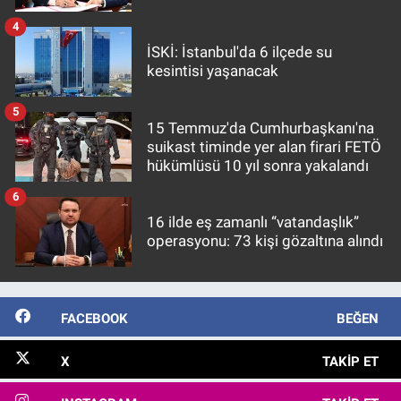
4
İSKİ: İstanbul'da 6 ilçede su
kesintisi yaşanacak
5
15 Temmuz'da Cumhurbaşkanı'na
suikast timinde yer alan firari FETÖ
hükümlüsü 10 yıl sonra yakalandı
6
16 ilde eş zamanlı “vatandaşlık”
operasyonu: 73 kişi gözaltına alındı
FACEBOOK
BEĞEN
X
TAKIP ET