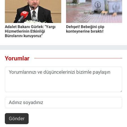
Adalet Bakanı Gürlek: "Yargı
Dehşet! Bebeğini çöp
Hizmetlerinin Etkinliği
konteynerine bıraktı!
Bürolarını kuruyoruz"
Yorumlar
Gönder