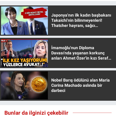
Nedir
Popüler
Japonya'nın ilk kadın başbakanı
Takaichi'nin bilinmeyenleri!
Thatcher hayranı, sağcı
Programlar
muhafazakar
Sağlık
İmamoğlu'nun Diploma
Davası'nda yaşanan korkunç
Spor
anları Ahmet Özer'in kızı Seraf
Özer anlattı!
Teknoloji
Nobel Barış ödülünü alan Maria
Türkiye'nin Geleceği
Corina Machado aslında bir
darbeci
Türkiye'nin Gündemi
Yerel Gündem
Bunlar da ilginizi çekebilir