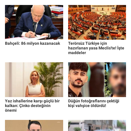
Yerel Yaşam
Canlı Yayın
Bahçeli: 86 milyon kazanacak
Terörsüz Türkiye için
hazırlanan yasa Meclis'te! İşte
maddeler
Yaz ishallerine karşı güçlü bir
Düğün fotoğraflarını çektiği
kalkan: Çinko desteğinin
kişi vahşice öldürdü!
önemi