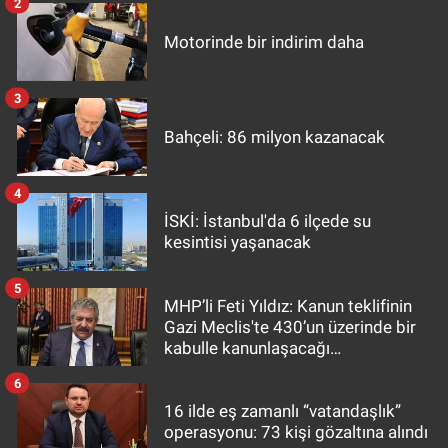
2
Motorinde bir indirim daha
3
Bahçeli: 86 milyon kazanacak
4
İSKİ: İstanbul'da 6 ilçede su
kesintisi yaşanacak
5
MHP’li Feti Yıldız: Kanun teklifinin
Gazi Meclis'te 430’un üzerinde bir
kabulle kanunlaşacağı
görülmektedir
6
16 ilde eş zamanlı “vatandaşlık”
operasyonu: 73 kişi gözaltına alındı