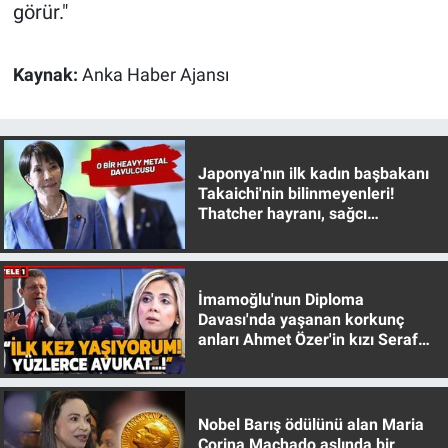
görür."
Kaynak:
Anka Haber Ajansı
Japonya'nın ilk kadın başbakanı
Takaichi'nin bilinmeyenleri!
Thatcher hayranı, sağcı
muhafazakar
İmamoğlu'nun Diploma
Davası'nda yaşanan korkunç
anları Ahmet Özer'in kızı Seraf
Özer anlattı!
Nobel Barış ödülünü alan Maria
Corina Machado aslında bir