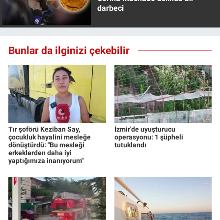
darbeci
Bunlar da ilginizi çekebilir
Tır şoförü Keziban Say,
İzmir'de uyuşturucu
çocukluk hayalini mesleğe
operasyonu: 1 şüpheli
dönüştürdü: "Bu mesleği
tutuklandı
erkeklerden daha iyi
yaptığımıza inanıyorum"