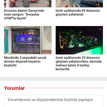
Erzurum Adalet Sarayı'nda
İzmir açıklarında 69 düzensiz
arşiv yangını: "Dosyalar
göçmen yakalandı
UYAP'ta kayıtlı"
Mardin’de 3 yaşındaki çocuk
İzmir açıklarında 25 düzensiz
dereye düşerek hayatını
göçmen yakalanırken, denizde
kaybetti
mahsur kalan 4 balıkçı
kurtarıldı
Yorumlar