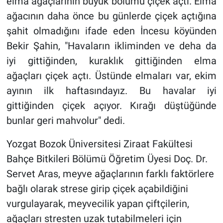
elma ağaçlarının büyük bölümü çiçek açtı. Elma
ağacının daha önce bu günlerde çiçek açtığına
Gündem Özel
şahit olmadığını ifade eden İncesu köyünden
Bekir Şahin, "Havaların ikliminden ve deha da
Günün görüntüsü
iyi gittiğinden, kuraklık gittiğinden elma
Haber
ağaçları çiçek açtı. Üstünde elmaları var, ekim
ayının ilk haftasındayız. Bu havalar iyi
İlan
gittiğinden çiçek açıyor. Kırağı düştüğünde
bunlar geri mahvolur" dedi.
Kimdir
Yozgat Bozok Üniversitesi Ziraat Fakültesi
Koronavirüs
Bahçe Bitkileri Bölümü Öğretim Üyesi Doç. Dr.
Servet Aras, meyve ağaçlarının farklı faktörlere
Kültür Sanat
bağlı olarak strese girip çiçek açabildiğini
Ne demişti
vurgulayarak, meyvecilik yapan çiftçilerin,
ağaçları stresten uzak tutabilmeleri için