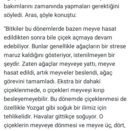
Nedir
bakımlarını zamanında yapmaları gerektiğini
söyledi. Aras, şöyle konuştu:
Popüler
"Bitkiler bu dönemlerde bazen meyve hasat
Programlar
edildikten sonra bile çiçek açmaya devam
edebiliyor. Bunlar genellikle ağaçların bir strese
Sağlık
maruz kaldığını gösteriyor, istenilmeyen bir
Spor
şeydir. Zaten ağaçlar meyveye yattı, meyve
hasat edildi, artık meyveler beslendi, ağaç
Teknoloji
görevini tamamladı. Ekstra bir dahaki
çiçeklenmede, o çiçekleri meyveyi kırıp
Türkiye'nin Geleceği
besleyemeyebilir. Bu dönemde çiçeklenmesi de
Türkiye'nin Gündemi
özellikle Yozgat gibi soğuk bir ilimiz için
tehlikelidir. Havalar gittikçe soğuyor. O
Yerel Gündem
çiçeklerin meyveye dönmesi ve meyve üç, dört,