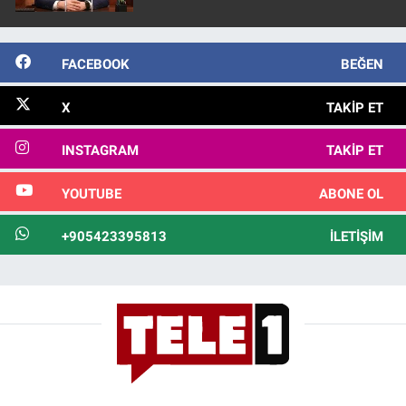
FACEBOOK
BEĞEN
X
TAKIP ET
INSTAGRAM
TAKIP ET
YOUTUBE
ABONE OL
+905423395813
İLETIŞIM