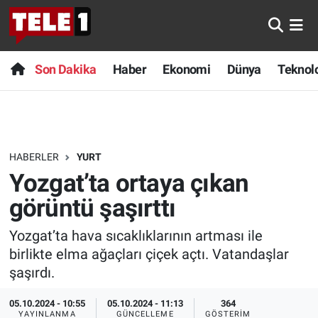
Anında Manşet
Son Dakika
Nöbetçi Eczaneler
Son Dakika
Haber
Ekonomi
Dünya
Teknolo
Başka Sohbetler
Haber
Hava Durumu
Belgesel
Ekonomi
Namaz Vakitleri
HABERLER
YURT
Bilim turu
Dünya
Trafik Durumu
Yozgat’ta ortaya çıkan
Bilim ve Teknoloji Evreni
Teknoloji
Süper Lig Puan Durumu ve Fikstür
görüntü şaşırttı
Yozgat’ta hava sıcaklıklarının artması ile
Doğa Konuşuyor
Sağlık
Tüm Manşetler
birlikte elma ağaçları çiçek açtı. Vatandaşlar
Dünya
Spor
Son Dakika Haberleri
şaşırdı.
05.10.2024 - 10:55
05.10.2024 - 11:13
364
Ege Saati
Yayın Akışı
Haber Arşivi
YAYINLANMA
GÜNCELLEME
GÖSTERIM