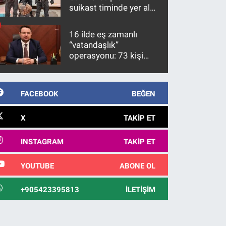
suikast timinde yer alan
firari FETÖ hükümlüsü
10 yıl sonra yakalandı
16 ilde eş zamanlı
“vatandaşlık”
operasyonu: 73 kişi
gözaltına alındı
FACEBOOK
BEĞEN
X
TAKIP ET
INSTAGRAM
TAKIP ET
YOUTUBE
ABONE OL
+905423395813
İLETIŞIM