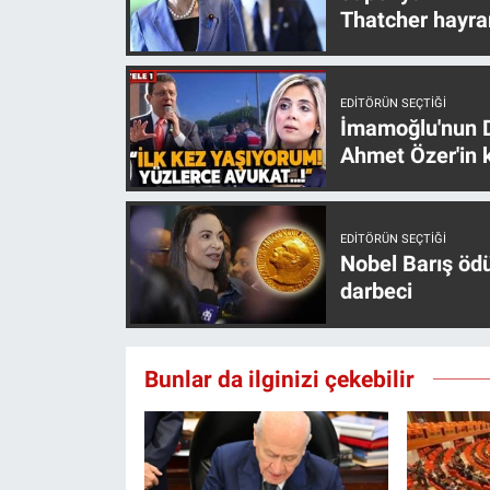
Thatcher hayra
Yerel Yaşam
Canlı Yayın
EDITÖRÜN SEÇTIĞI
İmamoğlu'nun D
Ahmet Özer'in k
EDITÖRÜN SEÇTIĞI
Nobel Barış öd
darbeci
Bunlar da ilginizi çekebilir