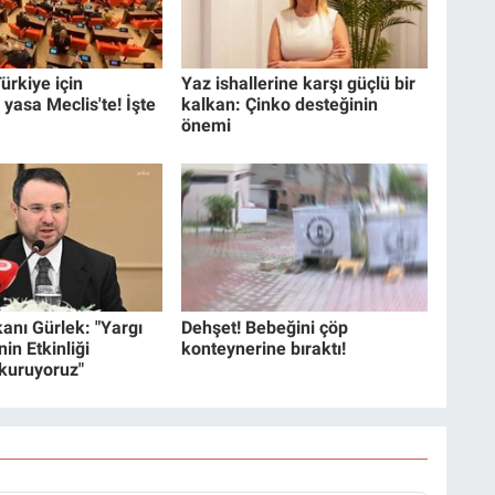
ürkiye için
Yaz ishallerine karşı güçlü bir
 yasa Meclis'te! İşte
kalkan: Çinko desteğinin
önemi
anı Gürlek: "Yargı
Dehşet! Bebeğini çöp
in Etkinliği
konteynerine bıraktı!
 kuruyoruz"