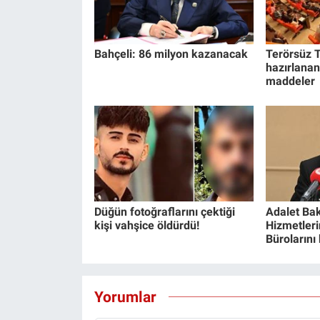
Bahçeli: 86 milyon kazanacak
Terörsüz T
hazırlanan
maddeler
Düğün fotoğraflarını çektiği
Adalet Bak
kişi vahşice öldürdü!
Hizmetlerin
Bürolarını
Yorumlar