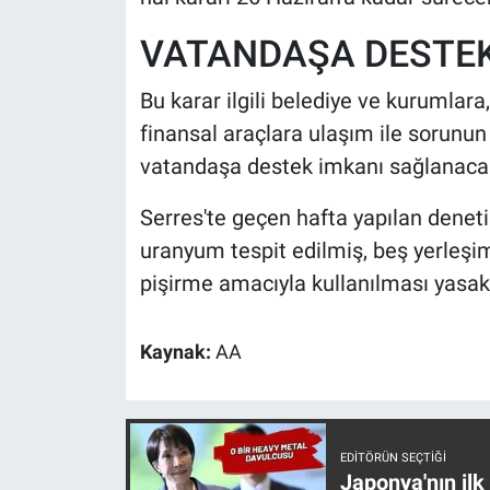
Nedir
VATANDAŞA DESTE
Popüler
Bu karar ilgili belediye ve kurumlara
Programlar
finansal araçlara ulaşım ile sorunu
vatandaşa destek imkanı sağlanaca
Sağlık
Serres'te geçen hafta yapılan denet
Spor
uranyum tespit edilmiş, beş yerleşi
pişirme amacıyla kullanılması yasak
Teknoloji
Türkiye'nin Geleceği
Kaynak:
AA
Türkiye'nin Gündemi
Yerel Gündem
EDITÖRÜN SEÇTIĞI
Japonya'nın ilk