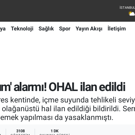
ya
Teknoloji
Sağlık
Spor
Yayın Akışı
İletişim
m' alarmı! OHAL ilan edildi
res kentinde, içme suyunda tehlikeli sevi
olağanüstü hal ilan edildiği bildirildi. Se
yemek yapılması da yasaklanmıştı.
3108
1 DK