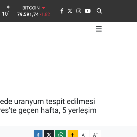
BITCOIN
79.591,74
-1.82
°
10
DOLAR
45,43620
0.02
EURO
53,38690
0.19
STERLİN
61,60380
0.18
G.ALTIN
6862,09000
0.19
BİST100
14.598,00
0
yede uranyum tespit edilmesi
rres'te geçen hafta, 5 yerleşim
-
+
A
A