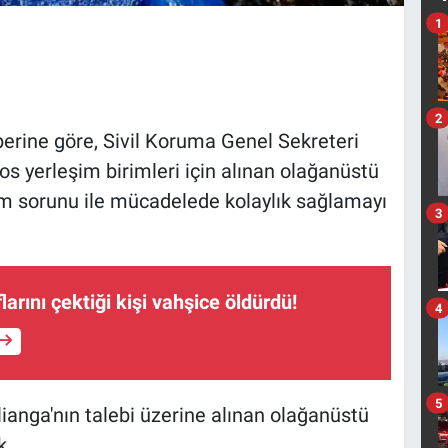
1
2
erine göre, Sivil Koruma Genel Sekreteri
os yerleşim birimleri için alınan olağanüstü
yum sorunu ile mücadelede kolaylık sağlamayı
3
arını çektiği kişi vahşice öldürdü!
4
5
ianga'nın talebi üzerine alınan olağanüstü
k.