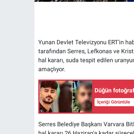
Gündem Özel
Günün görüntüsü
Yunan Devlet Televizyonu ERT'in hab
Haber
tarafından Serres, Lefkonas ve Krist
hal kararı, suda tespit edilen uran
İlan
amaçlıyor.
Kimdir
Düğün fotoğrafl
Koronavirüs
İçeriği Görüntüle
Kültür Sanat
Ne demişti
Serres Belediye Başkanı Varvara Bitl
hal kararı 26 Haziran'a kadar sürece