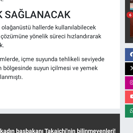
K SAĞLANACAK
6
, olağanüstü hallerde kullanılabilecek
n çözümüne yönelik süreci hızlandırarak
k.
imlerde, içme suyunda tehlikeli seviyede
m bölgesinde suyun içilmesi ve yemek
lanmıştı.
 kadın başbakanı Takaichi'nin bilinmeyenleri!