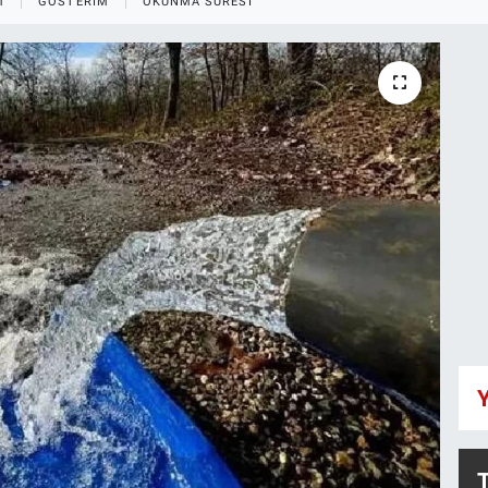
M
GÖSTERIM
OKUNMA SÜRESI
Y