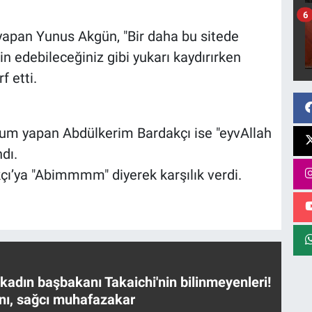
6
 yapan Yunus Akgün, "Bir daha bu sitede
 edebileceğiniz gibi yukarı kaydırırken
f etti.
um yapan Abdülkerim Bardakçı ise "eyvAllah
dı.
ı’ya "Abimmmm" diyerek karşılık verdi.
 kadın başbakanı Takaichi'nin bilinmeyenleri!
nı, sağcı muhafazakar