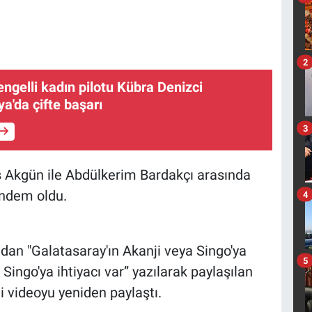
2
 engelli kadın pilotu Kübra Denizci
ya'da çifte başarı
3
 Akgün ile Abdülkerim Bardakçı arasında
ndem oldu.
4
an "Galatasaray'ın Akanji veya Singo'ya
5
 Singo'ya ihtiyacı var” yazılarak paylaşılan
i videoyu yeniden paylaştı.