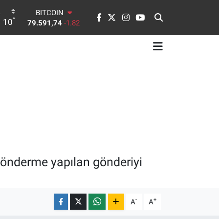
79.591,74
-1.82
DOLAR
°
10
45,43620
0.02
EURO
53,38690
0.19
STERLİN
61,60380
0.18
G.ALTIN
6862,09000
0.19
BİST100
14.598,00
0
önderme yapılan gönderiyi
-
+
A
A