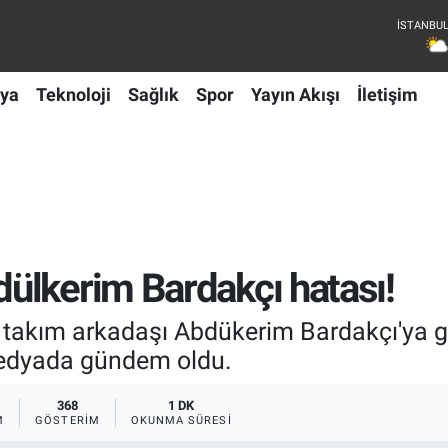
ya
Teknoloji
Sağlık
Spor
Yayın Akışı
İletişim
ülkerim Bardakçı hatası!
 takım arkadaşı Abdükerim Bardakçı'ya g
edyada gündem oldu.
368
1 DK
M
GÖSTERIM
OKUNMA SÜRESI