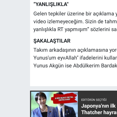
Nedir
“YANLIŞLIKLA"
Gelen tepkiler üzerine bir açıklama
Popüler
video izlemeyeceğim. Sizin de tahmin
Programlar
yanlışlıkla RT yapmışım” sözlerini sar
ŞAKALAŞTILAR
Sağlık
Takım arkadaşının açıklamasına yor
Spor
Yunus'um eyvAllah" ifadelerini kullan
Yunus Akgün ise Abdülkerim Bardakç
Teknoloji
Türkiye'nin Geleceği
Türkiye'nin Gündemi
EDITÖRÜN SEÇTIĞI
Japonya'nın ilk
Yerel Gündem
Thatcher hayra