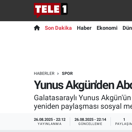
Anında Manşet
Son Dakika
Nöbetçi Eczaneler
Son Dakika
Haber
Ekonomi
Dün
Başka Sohbetler
Haber
Hava Durumu
Belgesel
Ekonomi
Namaz Vakitleri
Bilim turu
Dünya
Trafik Durumu
HABERLER
SPOR
Yunus Akgün'den Abd
Bilim ve Teknoloji Evreni
Teknoloji
Süper Lig Puan Durumu ve Fikstür
Galatasaraylı Yunus Akgün'ün
Doğa Konuşuyor
Sağlık
Tüm Manşetler
yeniden paylaşması sosyal m
Dünya
Spor
Son Dakika Haberleri
26.08.2025 - 22:12
26.08.2025 - 22:14
1
YAYINLANMA
GÜNCELLEME
PAYLAŞI
Ege Saati
Yayın Akışı
Haber Arşivi