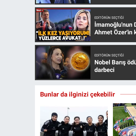
Yerel Yaşam
EDITÖRÜN SEÇTIĞI
Canlı Yayın
İmamoğlu'nun D
Ahmet Özer'in k
EDITÖRÜN SEÇTIĞI
Nobel Barış öd
darbeci
Bunlar da ilginizi çekebilir