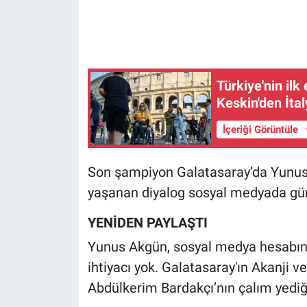
Gündem Özel
Günün görüntüsü
Türkiye'nin ilk
Keskin'den İtal
Haber
İçeriği Görüntüle
İlan
Son şampiyon Galatasaray’da Yunus
Kimdir
yaşanan diyalog sosyal medyada gü
Koronavirüs
YENİDEN PAYLAŞTI
Kültür Sanat
Yunus Akgün, sosyal medya hesabınd
ihtiyacı yok. Galatasaray'ın Akanji ve
Ne demişti
Abdülkerim Bardakçı’nın çalım yediğ