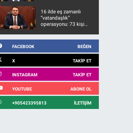
üzerinde bir kabulle
kanunlaşacağı
16 ilde eş zamanlı
görülmektedir
“vatandaşlık”
operasyonu: 73 kişi
gözaltına alındı
FACEBOOK
BEĞEN
X
TAKIP ET
INSTAGRAM
TAKIP ET
YOUTUBE
ABONE OL
+905423395813
İLETIŞIM