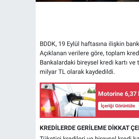
Gündem Özel
Günün görüntüsü
BDDK, 19 Eylül haftasına ilişkin bank
Haber
Açıklanan verilere göre, toplam kredi
Bankalardaki bireysel kredi kartı ve t
İlan
milyar TL olarak kaydedildi.
Kimdir
Motorine 6,37 l
Koronavirüs
İçeriği Görüntüle
Kültür Sanat
Ne demişti
KREDİLERDE GERİLEME DİKKAT ÇE
Tüketici kredileri ve bireysel kredi ka