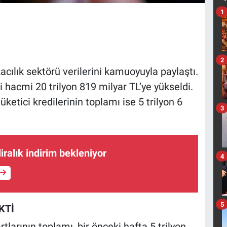
1
2
acılık sektörü verilerini kamuoyuyla paylaştı.
 hacmi 20 trilyon 819 milyar TL’ye yükseldi.
üketici kredilerinin toplamı ise 5 trilyon 6
3
iralık indirim bekleniyor
4
5
KTİ
rtlarının toplamı, bir önceki hafta 5 trilyon