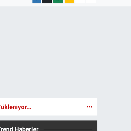
ükleniyor...
Trend Haberler