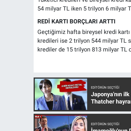
Nedir
54 milyar TL iken 5 trilyon 6 milyar T
Popüler
REDİ KARTI BORÇLARI ARTTI
Geçtiğimiz hafta bireysel kredi kartı 
Programlar
kredileri ise 2 trilyon 544 milyar TL 
Sağlık
krediler de 15 trilyon 813 milyar TL 
Spor
Teknoloji
EDITÖRÜN SEÇTIĞI
Türkiye'nin Geleceği
Japonya'nın ilk
Thatcher hayra
Türkiye'nin Gündemi
Yerel Gündem
EDITÖRÜN SEÇTIĞI
İmamoğlu'nun D