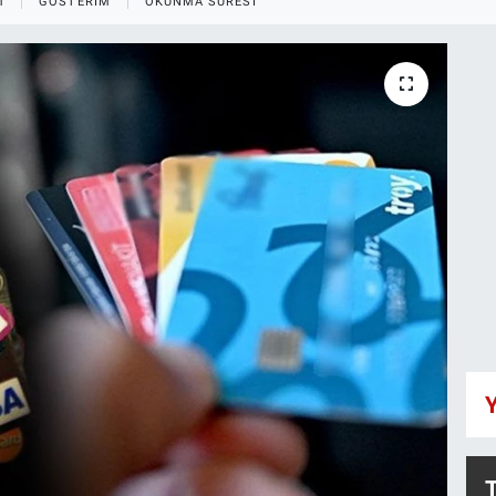
M
GÖSTERIM
OKUNMA SÜRESI
Y