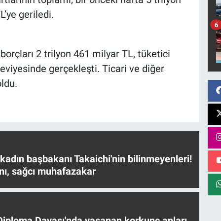
L’ye geriledi.
6
borçları 2 trilyon 461 milyar TL, tüketici
seviyesinde gerçekleşti. Ticari ve diğer
oldu.
 kadın başbakanı Takaichi'nin bilinmeyenleri!
nı, sağcı muhafazakar
iploma Davası'nda yaşanan korkunç anları