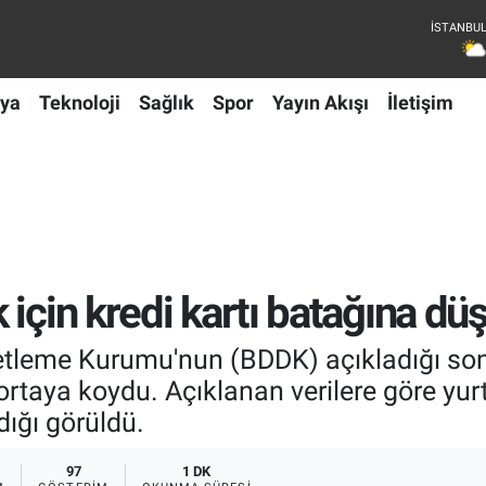
ya
Teknoloji
Sağlık
Spor
Yayın Akışı
İletişim
için kredi kartı batağına düş
tleme Kurumu'nun (BDDK) açıkladığı son 
 ortaya koydu. Açıklanan verilere göre yur
dığı görüldü.
97
1 DK