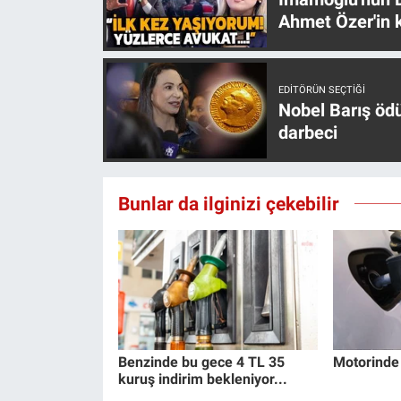
Yerel Yaşam
Ahmet Özer'in k
Canlı Yayın
EDITÖRÜN SEÇTIĞI
Nobel Barış öd
darbeci
Bunlar da ilginizi çekebilir
Benzinde bu gece 4 TL 35
Motorinde 
kuruş indirim bekleniyor...