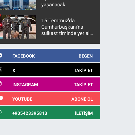
yaşanacak
15 Temmuz'da
Cumhurbaşkanı'na
suikast timinde yer alan
firari FETÖ hükümlüsü
10 yıl sonra yakalandı
FACEBOOK
BEĞEN
X
TAKIP ET
INSTAGRAM
TAKIP ET
YOUTUBE
ABONE OL
+905423395813
İLETIŞIM