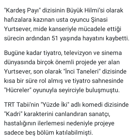
"Kardeş Payı" dizisinin Büyük Hilmi’si olarak
Gündem Özel
hafızalara kazınan usta oyuncu Şinasi
Yurtsever, mide kanseriyle mücadele ettiği
Günün görüntüsü
sürecin ardından 51 yaşında hayatını kaybetti.
Haber
Bugüne kadar tiyatro, televizyon ve sinema
dünyasında birçok önemli projede yer alan
İlan
Yurtsever, son olarak "İnci Taneleri" dizisinde
Kimdir
kısa bir süre rol almış ve tiyatro sahnesinde
"Hücreler" oyunuyla seyirciyle buluşmuştu.
Koronavirüs
TRT Tabii'nin "Yüzde İki" adlı komedi dizisinde
Kültür Sanat
"Kadri" karakterini canlandıran sanatçı,
hastalığının ilerlemesi nedeniyle projeye
Ne demişti
sadece beş bölüm katılabilmişti.