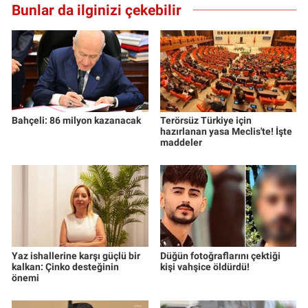
Bunlar da ilginizi çekebilir
Bahçeli: 86 milyon kazanacak
Terörsüz Türkiye için
hazırlanan yasa Meclis'te! İşte
maddeler
Yaz ishallerine karşı güçlü bir
Düğün fotoğraflarını çektiği
kalkan: Çinko desteğinin
kişi vahşice öldürdü!
önemi