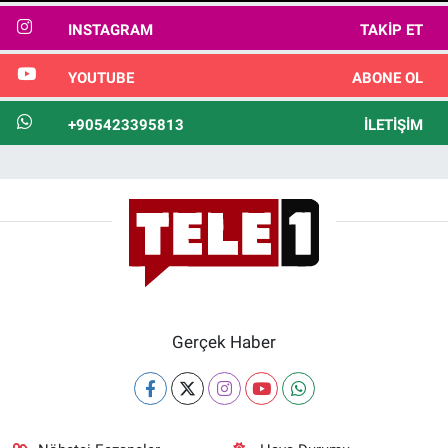
INSTAGRAM
TAKIP ET
YOUTUBE
ABONE OL
+905423395813
İLETIŞIM
Gerçek Haber