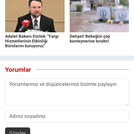
Adalet Bakanı Gürlek: "Yargı
Dehşet! Bebeğini çöp
Hizmetlerinin Etkinliği
konteynerine bıraktı!
Bürolarını kuruyoruz"
Yorumlar
Gönder