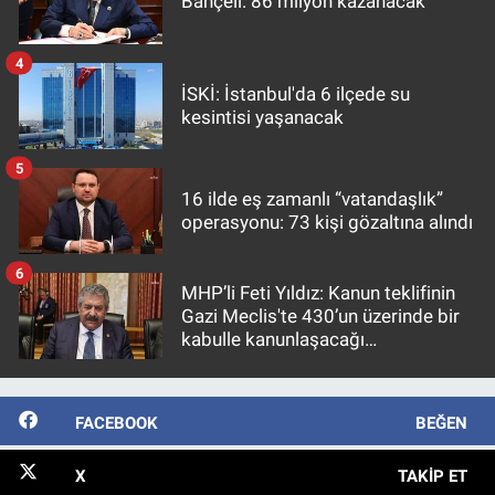
Bahçeli: 86 milyon kazanacak
4
İSKİ: İstanbul'da 6 ilçede su
kesintisi yaşanacak
5
16 ilde eş zamanlı “vatandaşlık”
operasyonu: 73 kişi gözaltına alındı
6
MHP’li Feti Yıldız: Kanun teklifinin
Gazi Meclis'te 430’un üzerinde bir
kabulle kanunlaşacağı
görülmektedir
FACEBOOK
BEĞEN
X
TAKIP ET