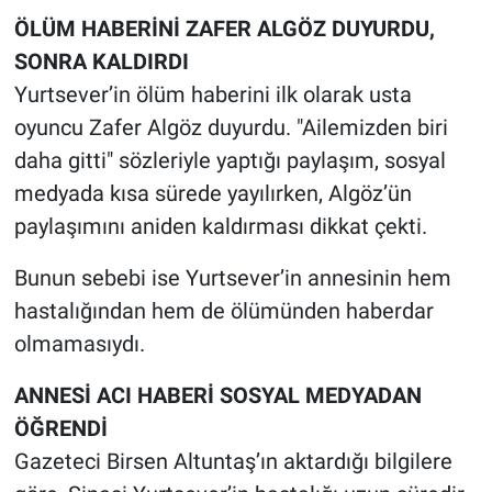
Nedir
ÖLÜM HABERİNİ ZAFER ALGÖZ DUYURDU,
SONRA KALDIRDI
Popüler
Yurtsever’in ölüm haberini ilk olarak usta
Programlar
oyuncu Zafer Algöz duyurdu. "Ailemizden biri
daha gitti" sözleriyle yaptığı paylaşım, sosyal
Sağlık
medyada kısa sürede yayılırken, Algöz’ün
paylaşımını aniden kaldırması dikkat çekti.
Spor
Bunun sebebi ise Yurtsever’in annesinin hem
Teknoloji
hastalığından hem de ölümünden haberdar
olmamasıydı.
Türkiye'nin Geleceği
ANNESİ ACI HABERİ SOSYAL MEDYADAN
Türkiye'nin Gündemi
ÖĞRENDİ
Yerel Gündem
Gazeteci Birsen Altuntaş’ın aktardığı bilgilere