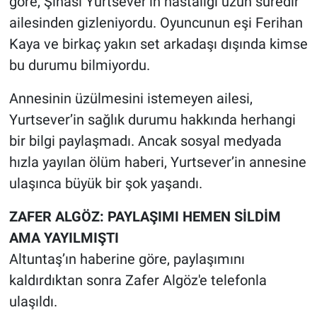
göre, Şinasi Yurtsever’in hastalığı uzun süredir
Yerel Yaşam
ailesinden gizleniyordu. Oyuncunun eşi Ferihan
Kaya ve birkaç yakın set arkadaşı dışında kimse
Canlı Yayın
bu durumu bilmiyordu.
Annesinin üzülmesini istemeyen ailesi,
Yurtsever’in sağlık durumu hakkında herhangi
bir bilgi paylaşmadı. Ancak sosyal medyada
hızla yayılan ölüm haberi, Yurtsever’in annesine
ulaşınca büyük bir şok yaşandı.
ZAFER ALGÖZ: PAYLAŞIMI HEMEN SİLDİM
AMA YAYILMIŞTI
Altuntaş’ın haberine göre, paylaşımını
kaldırdıktan sonra Zafer Algöz'e telefonla
ulaşıldı.