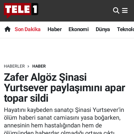
Anında Manşet
Son Dakika
Nöbetçi Eczaneler
Son Dakika
Haber
Ekonomi
Dünya
Teknolo
Başka Sohbetler
Haber
Hava Durumu
Belgesel
Ekonomi
Namaz Vakitleri
HABERLER
HABER
Bilim turu
Dünya
Trafik Durumu
Zafer Algöz Şinasi
Bilim ve Teknoloji Evreni
Teknoloji
Süper Lig Puan Durumu ve Fikstür
Yurtsever paylaşımını apar
topar sildi
Doğa Konuşuyor
Sağlık
Tüm Manşetler
Hayatını kaybeden sanatçı Şinasi Yurtsever'in
Dünya
Spor
Son Dakika Haberleri
ölüm haberi sanat camiasını yasa boğarken,
annesinin hem hastalığından hem de
Ege Saati
Yayın Akışı
Haber Arşivi
ölümünden haberdar olmadığı ortaya çıktı.