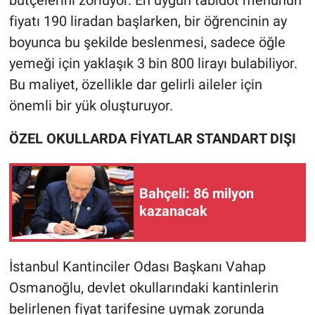
bütçelerini zorluyor. En uygun tabldot menünün
Nedir
fiyatı 190 liradan başlarken, bir öğrencinin ay
Popüler
boyunca bu şekilde beslenmesi, sadece öğle
yemeği için yaklaşık 3 bin 800 lirayı bulabiliyor.
Programlar
Bu maliyet, özellikle dar gelirli aileler için
önemli bir yük oluşturuyor.
Sağlık
ÖZEL OKULLARDA FİYATLAR STANDART DIŞI
Spor
Teknoloji
Bahçeli: 86 milyon
kazanacak
Türkiye'nin Geleceği
Türkiye'nin Gündemi
İstanbul Kantinciler Odası Başkanı Vahap
Osmanoğlu, devlet okullarındaki kantinlerin
Yerel Gündem
belirlenen fiyat tarifesine uymak zorunda