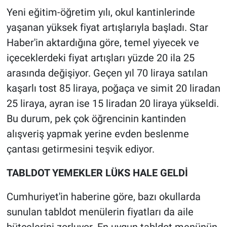
Yeni eğitim-öğretim yılı, okul kantinlerinde
Gündem Özel
yaşanan yüksek fiyat artışlarıyla başladı. Star
Haber'in aktardığına göre, temel yiyecek ve
Günün görüntüsü
içeceklerdeki fiyat artışları yüzde 20 ila 25
arasında değişiyor. Geçen yıl 70 liraya satılan
Haber
kaşarlı tost 85 liraya, poğaça ve simit 20 liradan
İlan
25 liraya, ayran ise 15 liradan 20 liraya yükseldi.
Bu durum, pek çok öğrencinin kantinden
Kimdir
alışveriş yapmak yerine evden beslenme
çantası getirmesini teşvik ediyor.
Koronavirüs
TABLDOT YEMEKLER LÜKS HALE GELDİ
Kültür Sanat
Cumhuriyet'in haberine göre, bazı okullarda
Ne demişti
sunulan tabldot menülerin fiyatları da aile