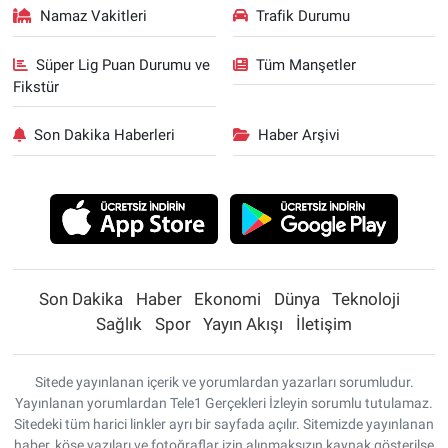
Namaz Vakitleri
Trafik Durumu
Süper Lig Puan Durumu ve
Tüm Manşetler
Fikstür
Son Dakika Haberleri
Haber Arşivi
Son Dakika
Haber
Ekonomi
Dünya
Teknoloji
Sağlık
Spor
Yayın Akışı
İletişim
Sitede yayınlanan içerik ve yorumlardan yazarları sorumludur.
Yayınlanan yorumlardan Tele1 Gerçekleri İzleyin sorumlu tutulamaz.
Sitedeki tüm harici linkler ayrı bir sayfada açılır. Sitemizde yayınlanan
haber, köşe yazıları ve fotoğraflar izin alınmaksızın kaynak gösterilse