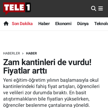
Anında Manşet
Son Dakika
Nöbetçi Eczaneler
Son Dakika
Haber
Ekonomi
Dünya
Teknolo
Başka Sohbetler
Haber
Hava Durumu
Belgesel
Ekonomi
Namaz Vakitleri
HABERLER
HABER
Bilim turu
Dünya
Trafik Durumu
Zam kantinleri de vurdu!
Bilim ve Teknoloji Evreni
Teknoloji
Süper Lig Puan Durumu ve Fikstür
Fiyatlar arttı
Yeni eğitim-öğretim yılının başlamasıyla okul
Doğa Konuşuyor
Sağlık
Tüm Manşetler
kantinlerindeki fahiş fiyat artışları, öğrencileri
Dünya
Spor
Son Dakika Haberleri
ve velileri zor durumda bıraktı. En basit
atıştırmalıkların bile fiyatları yükselirken,
Ege Saati
Yayın Akışı
Haber Arşivi
öğrenciler beslenme çantalarına yöneldi.