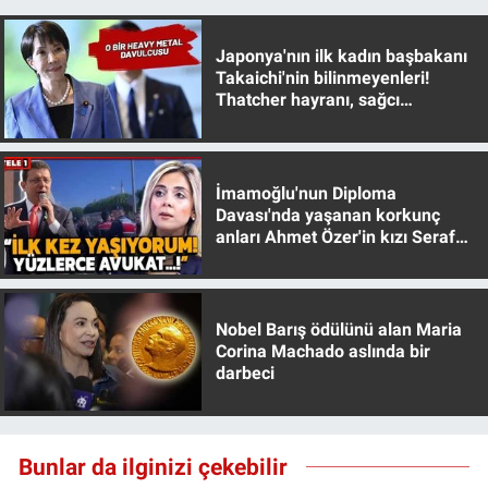
Japonya'nın ilk kadın başbakanı
Takaichi'nin bilinmeyenleri!
Thatcher hayranı, sağcı
muhafazakar
İmamoğlu'nun Diploma
Davası'nda yaşanan korkunç
anları Ahmet Özer'in kızı Seraf
Özer anlattı!
Nobel Barış ödülünü alan Maria
Corina Machado aslında bir
darbeci
Bunlar da ilginizi çekebilir