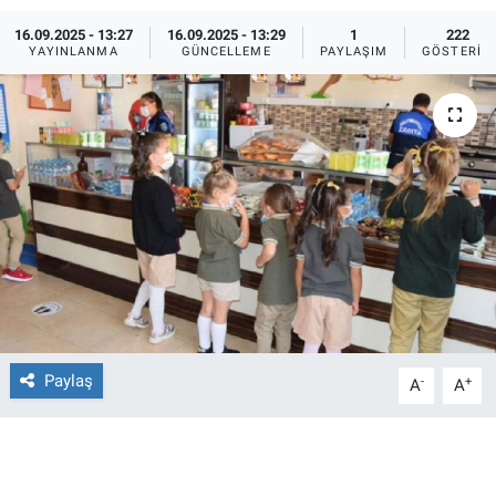
16.09.2025 - 13:27
16.09.2025 - 13:29
1
222
Ege'den Esintiler
İletişim
YAYINLANMA
GÜNCELLEME
PAYLAŞIM
GÖSTERIM
Eğitim
Eğlence
Ekonomi
Forum
Gerçeğin İzinde
Gün Başlıyor
Paylaş
-
+
A
A
Gün Bitiyor
Gün Ortası