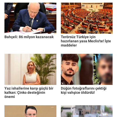
Bahçeli: 86 milyon kazanacak
Terörsüz Türkiye için
hazırlanan yasa Meclis'te! İşte
maddeler
Yaz ishallerine karşı güçlü bir
Düğün fotoğraflarını çektiği
kalkan: Çinko desteğinin
kişi vahşice öldürdü!
önemi