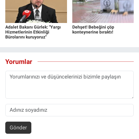
Adalet Bakanı Gürlek: "Yargı
Dehşet! Bebeğini çöp
Hizmetlerinin Etkinliği
konteynerine bıraktı!
Bürolarını kuruyoruz"
Yorumlar
Gönder