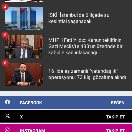
4
İSKİ: İstanbul'da 6 ilçede su
kesintisi yaşanacak
5
MHP’li Feti Yıldız: Kanun teklifinin
Gazi Meclis'te 430’un üzerinde bir
kabulle kanunlaşacağı
görülmektedir
6
16 ilde eş zamanlı “vatandaşlık”
operasyonu: 73 kişi gözaltına alındı
FACEBOOK
BEĞEN
X
TAKIP ET
INSTAGRAM
TAKIP ET