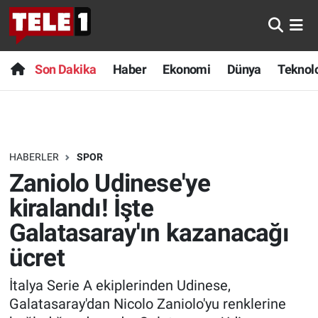
Anında Manşet
Son Dakika
Nöbetçi Eczaneler
Son Dakika
Haber
Ekonomi
Dünya
Teknolo
Başka Sohbetler
Haber
Hava Durumu
Belgesel
Ekonomi
Namaz Vakitleri
HABERLER
SPOR
Bilim turu
Dünya
Trafik Durumu
Zaniolo Udinese'ye
Bilim ve Teknoloji Evreni
Teknoloji
Süper Lig Puan Durumu ve Fikstür
kiralandı! İşte
Galatasaray'ın kazanacağı
Doğa Konuşuyor
Sağlık
Tüm Manşetler
ücret
Dünya
Spor
Son Dakika Haberleri
İtalya Serie A ekiplerinden Udinese,
Galatasaray'dan Nicolo Zaniolo'yu renklerine
Ege Saati
Yayın Akışı
Haber Arşivi