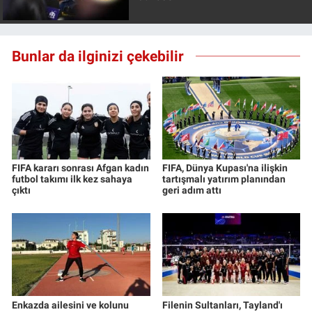
Bunlar da ilginizi çekebilir
FIFA kararı sonrası Afgan kadın
FIFA, Dünya Kupası'na ilişkin
futbol takımı ilk kez sahaya
tartışmalı yatırım planından
çıktı
geri adım attı
Enkazda ailesini ve kolunu
Filenin Sultanları, Tayland'ı