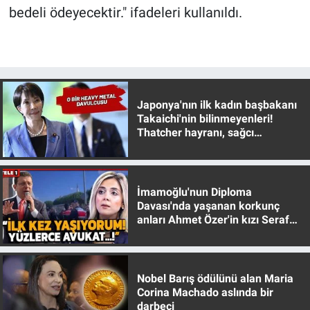
bedeli ödeyecektir." ifadeleri kullanıldı.
Yerel Yaşam
Canlı Yayın
Japonya'nın ilk kadın başbakanı
Takaichi'nin bilinmeyenleri!
Thatcher hayranı, sağcı
muhafazakar
İmamoğlu'nun Diploma
Davası'nda yaşanan korkunç
anları Ahmet Özer'in kızı Seraf
Özer anlattı!
Nobel Barış ödülünü alan Maria
Corina Machado aslında bir
darbeci