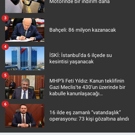
Motorinde bir indirim daha
3
Bahçeli: 86 milyon kazanacak
4
İSKİ: İstanbul'da 6 ilçede su
kesintisi yaşanacak
5
MHP’li Feti Yıldız: Kanun teklifinin
Gazi Meclis'te 430’un üzerinde bir
kabulle kanunlaşacağı
görülmektedir
6
16 ilde eş zamanlı “vatandaşlık”
operasyonu: 73 kişi gözaltına alındı