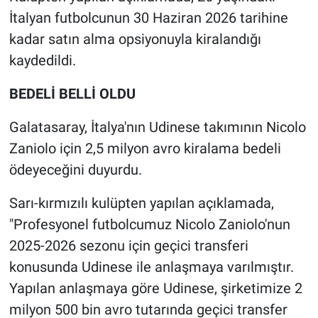
Nedir
İtalyan futbolcunun 30 Haziran 2026 tarihine
kadar satın alma opsiyonuyla kiralandığı
Popüler
kaydedildi.
Programlar
BEDELİ BELLİ OLDU
Sağlık
Galatasaray, İtalya'nın Udinese takımının Nicolo
Zaniolo için 2,5 milyon avro kiralama bedeli
Spor
ödeyeceğini duyurdu.
Teknoloji
Sarı-kırmızılı kulüpten yapılan açıklamada,
Türkiye'nin Geleceği
"Profesyonel futbolcumuz Nicolo Zaniolo'nun
2025-2026 sezonu için geçici transferi
Türkiye'nin Gündemi
konusunda Udinese ile anlaşmaya varılmıştır.
Yapılan anlaşmaya göre Udinese, şirketimize 2
Yerel Gündem
milyon 500 bin avro tutarında geçici transfer