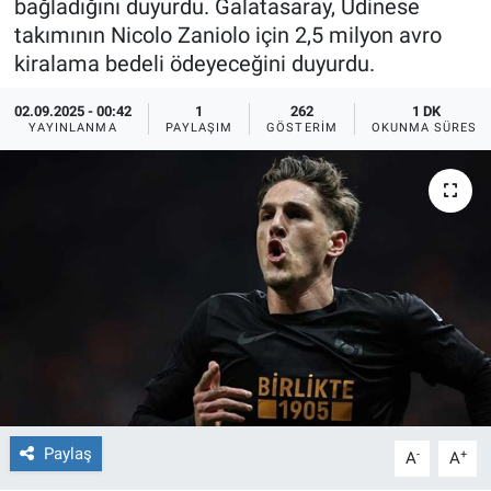
bağladığını duyurdu. Galatasaray, Udinese
takımının Nicolo Zaniolo için 2,5 milyon avro
Ege'den Esintiler
İletişim
kiralama bedeli ödeyeceğini duyurdu.
Eğitim
02.09.2025 - 00:42
1
262
1 DK
YAYINLANMA
PAYLAŞIM
GÖSTERIM
OKUNMA SÜRESI
Eğlence
Ekonomi
Forum
Gerçeğin İzinde
Gün Başlıyor
Gün Bitiyor
Paylaş
-
+
A
A
Gün Ortası