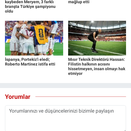
kaybeden Meryem, 3 farklı
mağlup etti
branşta Türkiye şampiyonu
oldu
İspanya, Portekiz'i eledi;
Mısır Teknik Direktörü Hassan:
Roberto Martinez istifa etti
Filistin halkının acısını
hissetmeyen, insan olmayı hak
etmiyor
Yorumlar