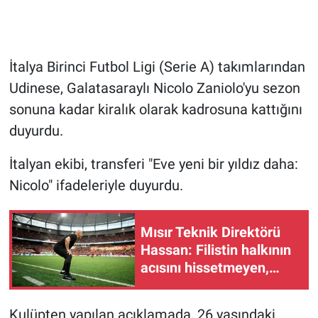
Gündem Özel
İtalya Birinci Futbol Ligi (Serie A) takımlarından
Günün görüntüsü
Udinese, Galatasaraylı Nicolo Zaniolo'yu sezon
Haber
sonuna kadar kiralık olarak kadrosuna kattığını
duyurdu.
İlan
İtalyan ekibi, transferi "Eve yeni bir yıldız daha:
Kimdir
Nicolo" ifadeleriyle duyurdu.
Koronavirüs
Mısır Teknik Direktörü
Hassan: Filistin halkının
Kültür Sanat
acısını hissetmeyen,
insan olmayı hak etmiyor
Ne demişti
Kulüpten yapılan açıklamada, 26 yaşındaki