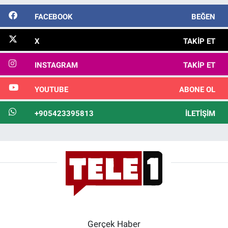
FACEBOOK
BEĞEN
X
TAKIP ET
INSTAGRAM
TAKIP ET
YOUTUBE
ABONE OL
+905423395813
İLETIŞIM
Gerçek Haber