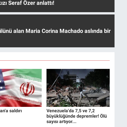
ızı Seraf Özer anlattı!
ülünü alan Maria Corina Machado aslında bir
an'a saldırı
Venezuela'da 7,5 ve 7,2
büyüklüğünde depremler! Ölü
sayısı artıyor...