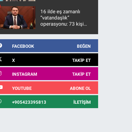
firari FETÖ hükümlüsü
10 yıl sonra yakalandı
16 ilde eş zamanlı
“vatandaşlık”
operasyonu: 73 kişi
gözaltına alındı
FACEBOOK
BEĞEN
X
TAKIP ET
INSTAGRAM
TAKIP ET
YOUTUBE
ABONE OL
+905423395813
İLETIŞIM