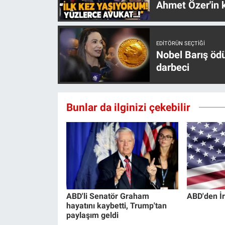
Ahmet Özer'in k
EDITÖRÜN SEÇTIĞI
Nobel Barış öd
darbeci
Bunlar da ilginizi çekebilir
ABD'li Senatör Graham
ABD'den İr
hayatını kaybetti, Trump'tan
paylaşım geldi