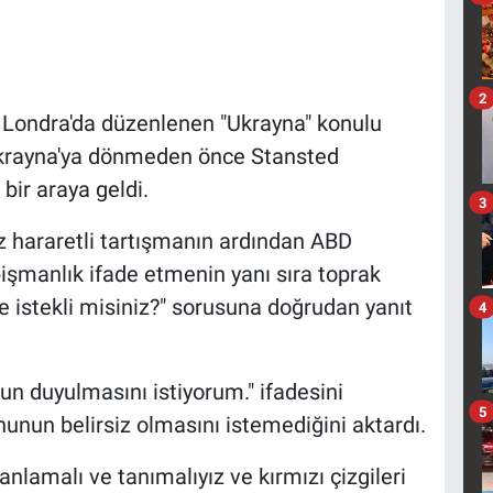
2
t Londra'da düzenlenen "Ukrayna" konulu
, Ukrayna'ya dönmeden önce Stansted
bir araya geldi.
3
z hararetli tartışmanın ardından ABD
işmanlık ifade etmenin yanı sıra toprak
 istekli misiniz?" sorusuna doğrudan yanıt
4
n duyulmasını istiyorum." ifadesini
5
nunun belirsiz olmasını istemediğini aktardı.
anlamalı ve tanımalıyız ve kırmızı çizgileri