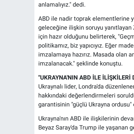
Nedir
anlamalıyız." dedi.
Popüler
ABD ile nadir toprak elementlerine 
geleceğine ilişkin soruyu yanıtlaya
Programlar
için hazır olduğunu belirterek, "Ge
politikamız, biz yapıcıyız. Eğer mad
Sağlık
imzalamaya hazırız. Masada olan anl
imzalanacak." şeklinde konuştu.
Spor
"UKRAYNA'NIN ABD İLE İLİŞKİLERİ
Teknoloji
Ukraynalı lider, Londra'da düzenlenen
Türkiye'nin Geleceği
hakkındaki değerlendirmeleri soruld
garantisinin "güçlü Ukrayna ordusu" 
Türkiye'nin Gündemi
Ukrayna'nın ABD ile ilişkilerinin dev
Yerel Gündem
Beyaz Saray'da Trump ile yaşanan ger