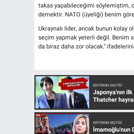
takas yapabileceğimi söylemiştim, 
demektir. NATO (üyeliği) benim görev
Ukraynalı lider, ancak bunun kolay 
seçim yapmak yeterli değil. Benim 
da biraz daha zor olacak." ifadelerini
EDITÖRÜN SEÇTIĞI
Japonya'nın ilk
Thatcher hayra
EDITÖRÜN SEÇTIĞI
İmamoğlu'nun D