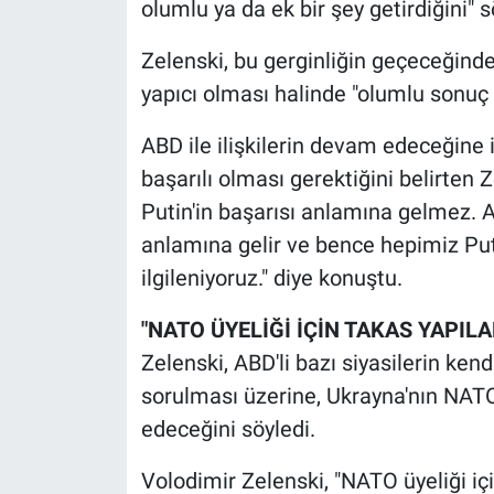
olumlu ya da ek bir şey getirdiğini" s
Yerel Yaşam
Zelenski, bu gerginliğin geçeceğin
Canlı Yayın
yapıcı olması halinde "olumlu sonuç 
ABD ile ilişkilerin devam edeceğine 
başarılı olması gerektiğini belirten 
Putin'in başarısı anlamına gelmez. A
anlamına gelir ve bence hepimiz Pu
ilgileniyoruz." diye konuştu.
"NATO ÜYELİĞİ İÇİN TAKAS YAPILA
Zelenski, ABD'li bazı siyasilerin kendi
sorulması üzerine, Ukrayna'nın NATO 
edeceğini söyledi.
Volodimir Zelenski, "NATO üyeliği içi