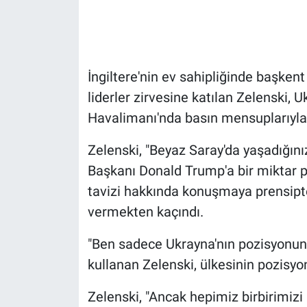
Gündem Özel
Günün görüntüsü
İngiltere'nin ev sahipliğinde başken
liderler zirvesine katılan Zelenski
Haber
Havalimanı'nda basın mensuplarıyla 
İlan
Zelenski, "Beyaz Saray'da yaşadığını
Başkanı Donald Trump'a bir miktar p
Kimdir
tavizi hakkında konuşmaya prensipte
Koronavirüs
vermekten kaçındı.
Kültür Sanat
"Ben sadece Ukrayna'nın pozisyonunu
kullanan Zelenski, ülkesinin pozisyo
Ne demişti
Zelenski, "Ancak hepimiz birbirimizi 