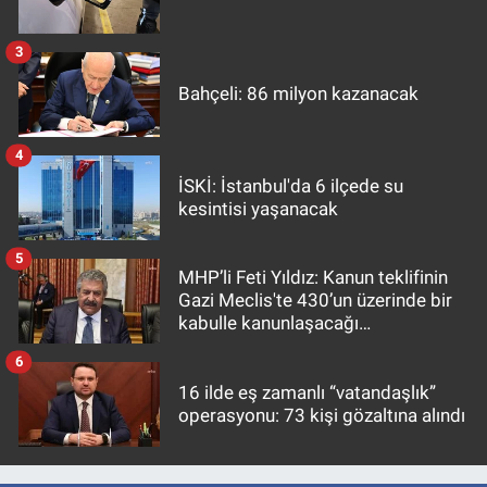
3
Bahçeli: 86 milyon kazanacak
4
İSKİ: İstanbul'da 6 ilçede su
kesintisi yaşanacak
5
MHP’li Feti Yıldız: Kanun teklifinin
Gazi Meclis'te 430’un üzerinde bir
kabulle kanunlaşacağı
görülmektedir
6
16 ilde eş zamanlı “vatandaşlık”
operasyonu: 73 kişi gözaltına alındı