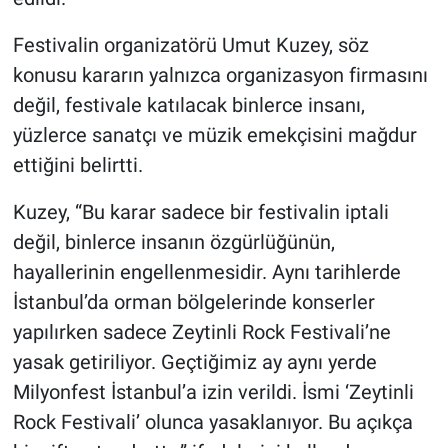
Nedir
Festivalin organizatörü Umut Kuzey, söz
Popüler
konusu kararın yalnızca organizasyon firmasını
değil, festivale katılacak binlerce insanı,
Programlar
yüzlerce sanatçı ve müzik emekçisini mağdur
Sağlık
ettiğini belirtti.
Kuzey, “Bu karar sadece bir festivalin iptali
Spor
değil, binlerce insanın özgürlüğünün,
Teknoloji
hayallerinin engellenmesidir. Aynı tarihlerde
İstanbul’da orman bölgelerinde konserler
Türkiye'nin Geleceği
yapılırken sadece Zeytinli Rock Festivali’ne
yasak getiriliyor. Geçtiğimiz ay aynı yerde
Türkiye'nin Gündemi
Milyonfest İstanbul’a izin verildi. İsmi ‘Zeytinli
Yerel Gündem
Rock Festivali’ olunca yasaklanıyor. Bu açıkça