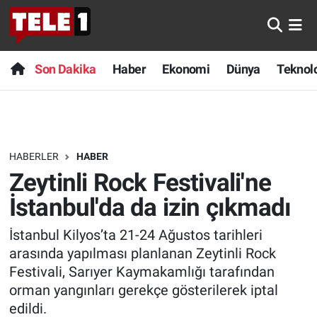
Anında Manşet
Son Dakika
Nöbetçi Eczaneler
Son Dakika
Haber
Ekonomi
Dünya
Teknolo
Başka Sohbetler
Haber
Hava Durumu
Belgesel
Ekonomi
Namaz Vakitleri
HABERLER
HABER
Bilim turu
Dünya
Trafik Durumu
Zeytinli Rock Festivali'ne
Bilim ve Teknoloji Evreni
Teknoloji
Süper Lig Puan Durumu ve Fikstür
İstanbul'da da izin çıkmadı
İstanbul Kilyos’ta 21-24 Ağustos tarihleri
Doğa Konuşuyor
Sağlık
Tüm Manşetler
arasında yapılması planlanan Zeytinli Rock
Dünya
Spor
Son Dakika Haberleri
Festivali, Sarıyer Kaymakamlığı tarafından
orman yangınları gerekçe gösterilerek iptal
Ege Saati
Yayın Akışı
Haber Arşivi
edildi.