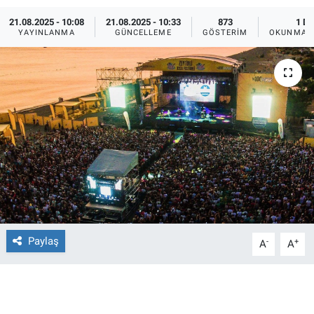
21.08.2025 - 10:08
21.08.2025 - 10:33
873
1 DK
Ege'den Esintiler
İletişim
YAYINLANMA
GÜNCELLEME
GÖSTERIM
OKUNMA S
Eğitim
Eğlence
Ekonomi
Forum
Gerçeğin İzinde
Gün Başlıyor
Paylaş
-
+
A
A
Gün Bitiyor
Gün Ortası