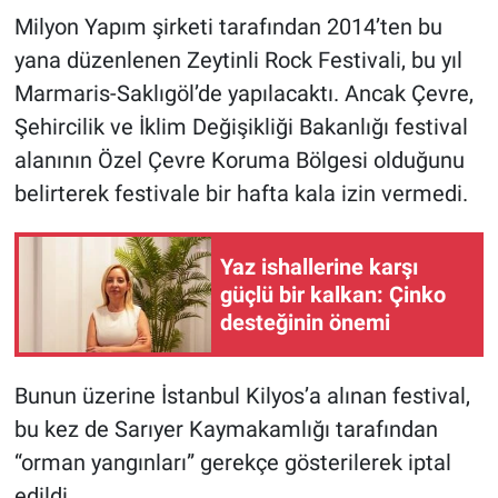
Milyon Yapım şirketi tarafından 2014’ten bu
Gündem Özel
yana düzenlenen Zeytinli Rock Festivali, bu yıl
Marmaris-Saklıgöl’de yapılacaktı. Ancak Çevre,
Günün görüntüsü
Şehircilik ve İklim Değişikliği Bakanlığı festival
alanının Özel Çevre Koruma Bölgesi olduğunu
Haber
belirterek festivale bir hafta kala izin vermedi.
İlan
Yaz ishallerine karşı
Kimdir
güçlü bir kalkan: Çinko
desteğinin önemi
Koronavirüs
Kültür Sanat
Bunun üzerine İstanbul Kilyos’a alınan festival,
bu kez de Sarıyer Kaymakamlığı tarafından
Ne demişti
“orman yangınları” gerekçe gösterilerek iptal
edildi.