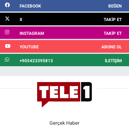
FACEBOOK
BEĞEN
X
TAKIP ET
INSTAGRAM
TAKIP ET
YOUTUBE
ABONE OL
+905423395813
İLETIŞIM
Gerçek Haber