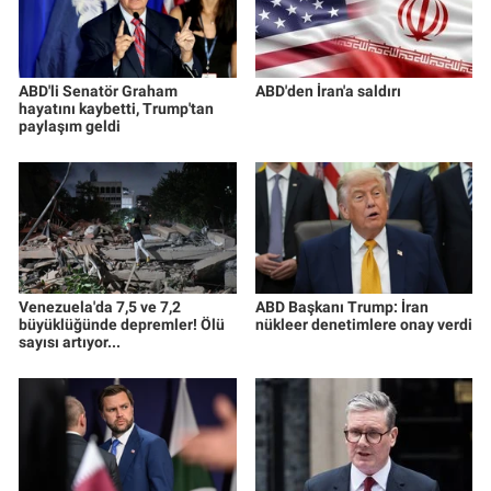
ABD'li Senatör Graham
ABD'den İran'a saldırı
hayatını kaybetti, Trump'tan
paylaşım geldi
Venezuela'da 7,5 ve 7,2
ABD Başkanı Trump: İran
büyüklüğünde depremler! Ölü
nükleer denetimlere onay verdi
sayısı artıyor...