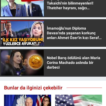
Takaichi'nin bilinmeyenleri!
Thatcher hayranı, sağcı
muhafazakar
İmamoğlu'nun Diploma
Davası'nda yaşanan korkunç
anları Ahmet Özer'in kızı Seraf
Özer anlattı!
Nobel Barış ödülünü alan Maria
Corina Machado aslında bir
darbeci
Bunlar da ilginizi çekebilir