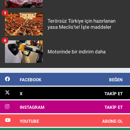
5
Terörsüz Türkiye için hazırlanan
yasa Meclis'te! İşte maddeler
6
Motorinde bir indirim daha
FACEBOOK
BEĞEN
X
TAKIP ET
INSTAGRAM
TAKIP ET
YOUTUBE
ABONE OL