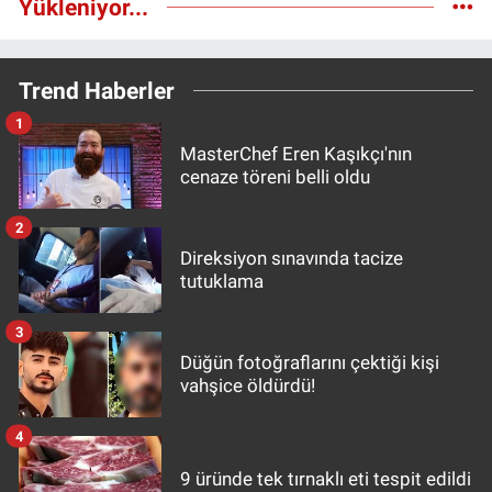
Yükleniyor...
Trend Haberler
1
MasterChef Eren Kaşıkçı'nın
cenaze töreni belli oldu
2
Direksiyon sınavında tacize
tutuklama
3
Düğün fotoğraflarını çektiği kişi
vahşice öldürdü!
4
9 üründe tek tırnaklı eti tespit edildi