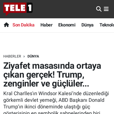
Anında Manşet
Son Dakika
Nöbetçi Eczaneler
Son Dakika
Haber
Ekonomi
Dünya
Teknolo
Başka Sohbetler
Haber
Hava Durumu
Belgesel
Ekonomi
Namaz Vakitleri
HABERLER
DÜNYA
Bilim turu
Dünya
Trafik Durumu
Ziyafet masasında ortaya
Bilim ve Teknoloji Evreni
Teknoloji
Süper Lig Puan Durumu ve Fikstür
çıkan gerçek! Trump,
zenginler ve güçlüler...
Doğa Konuşuyor
Sağlık
Tüm Manşetler
Kral Charlles'ın Windsor Kalesi’nde düzenlediği
Dünya
Spor
Son Dakika Haberleri
görkemli devlet yemeği, ABD Başkanı Donald
Trump’ın ikinci döneminde ulaştığı güç
Ege Saati
Yayın Akışı
Haber Arşivi
gösterisinin en sembolik sahnelerinden biri