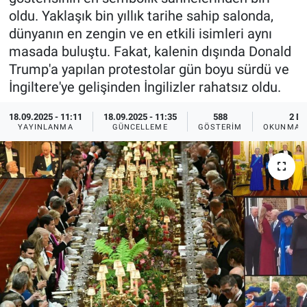
oldu. Yaklaşık bin yıllık tarihe sahip salonda,
Ege'den Esintiler
İletişim
dünyanın en zengin ve en etkili isimleri aynı
masada buluştu. Fakat, kalenin dışında Donald
Eğitim
Trump'a yapılan protestolar gün boyu sürdü ve
İngiltere'ye gelişinden İngilizler rahatsız oldu.
Eğlence
18.09.2025 - 11:11
18.09.2025 - 11:35
588
2 DK
Ekonomi
YAYINLANMA
GÜNCELLEME
GÖSTERIM
OKUNMA S
Forum
Gerçeğin İzinde
Gün Başlıyor
Gün Bitiyor
Gün Ortası