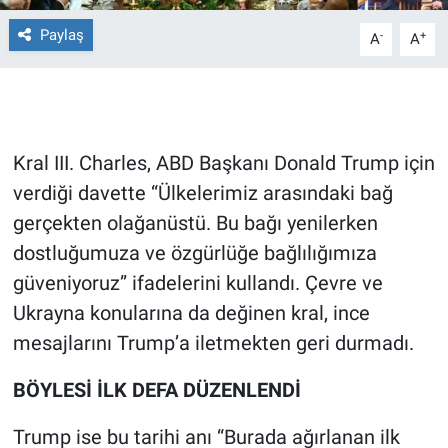
Paylaş
-
+
A
A
Gündem Özel
Günün görüntüsü
Haber
Kral III. Charles, ABD Başkanı Donald Trump için
verdiği davette “Ülkelerimiz arasındaki bağ
İlan
gerçekten olağanüstü. Bu bağı yenilerken
Kimdir
dostluğumuza ve özgürlüğe bağlılığımıza
güveniyoruz” ifadelerini kullandı. Çevre ve
Koronavirüs
Ukrayna konularına da değinen kral, ince
mesajlarını Trump’a iletmekten geri durmadı.
Kültür Sanat
BÖYLESİ İLK DEFA DÜZENLENDİ
Ne demişti
Trump ise bu tarihi anı “Burada ağırlanan ilk