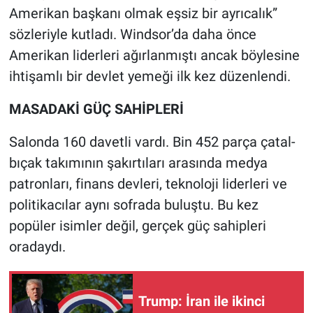
Nedir
Amerikan başkanı olmak eşsiz bir ayrıcalık”
sözleriyle kutladı. Windsor’da daha önce
Popüler
Amerikan liderleri ağırlanmıştı ancak böylesine
ihtişamlı bir devlet yemeği ilk kez düzenlendi.
Programlar
MASADAKİ GÜÇ SAHİPLERİ
Sağlık
Salonda 160 davetli vardı. Bin 452 parça çatal-
Spor
bıçak takımının şakırtıları arasında medya
patronları, finans devleri, teknoloji liderleri ve
Teknoloji
politikacılar aynı sofrada buluştu. Bu kez
Türkiye'nin Geleceği
popüler isimler değil, gerçek güç sahipleri
oradaydı.
Türkiye'nin Gündemi
Yerel Gündem
Trump: İran ile ikinci