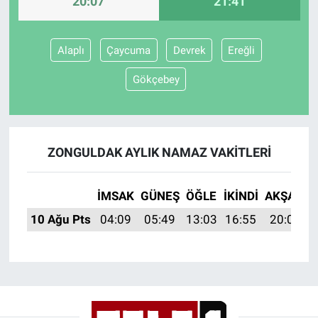
20:07
21:41
Gündem Özel
Alaplı
Çaycuma
Devrek
Ereğli
Günün görüntüsü
Gökçebey
Haber
İlan
ZONGULDAK AYLIK NAMAZ VAKITLERI
Kimdir
İMSAK
GÜNEŞ
ÖĞLE
İKINDI
AKŞAM
Koronavirüs
10 Ağu Pts
04:09
05:49
13:03
16:55
20:07
Kültür Sanat
Ne demişti