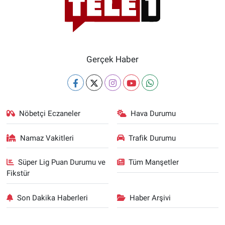
Nedir
Popüler
Programlar
Gerçek Haber
Sağlık
Spor
Nöbetçi Eczaneler
Hava Durumu
Teknoloji
Namaz Vakitleri
Trafik Durumu
Türkiye'nin Geleceği
Süper Lig Puan Durumu ve
Tüm Manşetler
Fikstür
Türkiye'nin Gündemi
Son Dakika Haberleri
Haber Arşivi
Yerel Gündem