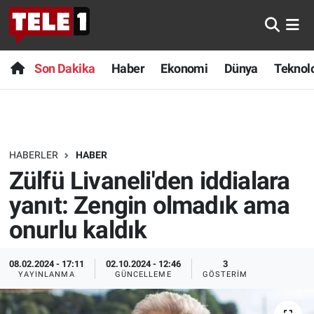
Anında Manşet
Son Dakika
Nöbetçi Eczaneler
Son Dakika
Haber
Ekonomi
Dünya
Teknolo
Başka Sohbetler
Haber
Hava Durumu
Belgesel
Ekonomi
Namaz Vakitleri
HABERLER
HABER
Bilim turu
Dünya
Trafik Durumu
Zülfü Livaneli'den iddialara
Bilim ve Teknoloji Evreni
Teknoloji
Süper Lig Puan Durumu ve Fikstür
yanıt: Zengin olmadık ama
onurlu kaldık
Doğa Konuşuyor
Sağlık
Tüm Manşetler
08.02.2024 - 17:11
02.10.2024 - 12:46
3
Dünya
Spor
Son Dakika Haberleri
YAYINLANMA
GÜNCELLEME
GÖSTERIM
Ege Saati
Yayın Akışı
Haber Arşivi