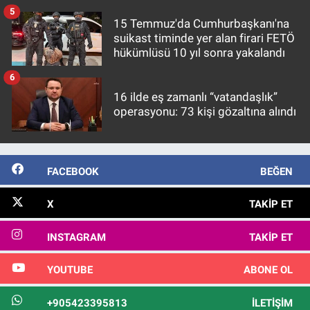
5
15 Temmuz'da Cumhurbaşkanı'na
suikast timinde yer alan firari FETÖ
hükümlüsü 10 yıl sonra yakalandı
6
16 ilde eş zamanlı “vatandaşlık”
operasyonu: 73 kişi gözaltına alındı
FACEBOOK
BEĞEN
X
TAKIP ET
INSTAGRAM
TAKIP ET
YOUTUBE
ABONE OL
+905423395813
İLETIŞIM