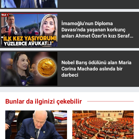
muhafazakar
İmamoğlu'nun Diploma
Davası'nda yaşanan korkunç
anları Ahmet Özer'in kızı Seraf
Özer anlattı!
Nobel Barış ödülünü alan Maria
Corina Machado aslında bir
darbeci
Bunlar da ilginizi çekebilir