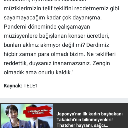
Yerel Yaşam
müziklerimizin telif teklifini reddetmemiz gibi
sayamayacağım kadar çok dayanışma.
Canlı Yayın
Pandemi döneminde çalışamayan
müzisyenlere bağışlanan konser ücretleri,
bunları aklınız akmıyor değil mi? Derdimiz
hiçbir zaman para olmadı bizim. Ne teklifleri
reddettik, duysanız inanamazsınız. Zengin
olmadık ama onurlu kaldık."
Kaynak:
TELE1
Japonya'nın ilk kadın başbakanı
Takaichi'nin bilinmeyenleri!
Thatcher hayranı, sağcı