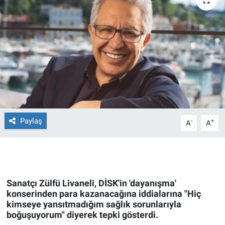
Ege'den Esintiler
İletişim
Eğitim
Eğlence
Ekonomi
Forum
Paylaş
-
+
A
A
Gerçeğin İzinde
Gün Başlıyor
Sanatçı Zülfü Livaneli, DİSK'in 'dayanışma'
konserinden para kazanacağına iddialarına "Hiç
Gün Bitiyor
kimseye yansıtmadığım sağlık sorunlarıyla
boğuşuyorum" diyerek tepki gösterdi.
Gün Ortası