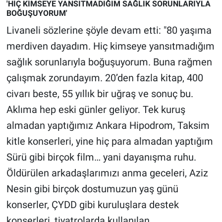
Nedir
'HİÇ KİMSEYE YANSITMADIĞIM SAĞLIK SORUNLARIYLA
BOĞUŞUYORUM'
Popüler
Livaneli sözlerine şöyle devam etti: "80 yaşıma
merdiven dayadım. Hiç kimseye yansıtmadığım
Programlar
sağlık sorunlarıyla boğuşuyorum. Buna rağmen
çalışmak zorundayım. 20’den fazla kitap, 400
Sağlık
civarı beste, 55 yıllık bir uğraş ve sonuç bu.
Spor
Aklıma hep eski günler geliyor. Tek kuruş
almadan yaptığımız Ankara Hipodrom, Taksim
Teknoloji
kitle konserleri, yine hiç para almadan yaptığım
Türkiye'nin Geleceği
Sürü gibi birçok film… yani dayanışma ruhu.
Öldürülen arkadaşlarımızı anma geceleri, Aziz
Türkiye'nin Gündemi
Nesin gibi birçok dostumuzun yaş günü
konserler, ÇYDD gibi kuruluşlara destek
Yerel Gündem
konserleri, tiyatrolarda kullanılan