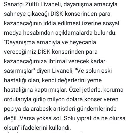
Sanatçı Zülfü Livaneli, dayanışma amacıyla
sahneye çıkacağı DİSK konserinden para
Gündem Özel
kazanacağının iddia edilmesi üzerine sosyal
Günün görüntüsü
medya hesabından açıklamalarda bulundu.
"Dayanışma amacıyla ve heyecanla
Haber
vereceğimiz DİSK konserinden para
İlan
kazanacağımıza ihtimal verecek kadar
şaşırmışlar" diyen Livaneli, "Ve solun eski
Kimdir
hastalığı olan, kendi değerlerini yeme
hastalığına kaptırmışlar. Özel jetlerle, koruma
Koronavirüs
ordularıyla gidip milyon dolara konser veren
Kültür Sanat
pop ya da arabesk artistleri gündemlerinde
değil. Varsa yoksa sol. Solu yıprat da ne olursa
Ne demişti
olsun" ifadelerini kullandı.