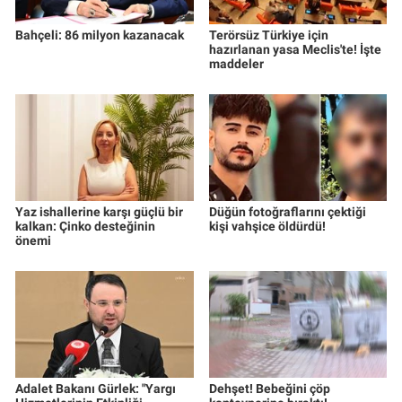
Bahçeli: 86 milyon kazanacak
Terörsüz Türkiye için
hazırlanan yasa Meclis'te! İşte
maddeler
Yaz ishallerine karşı güçlü bir
Düğün fotoğraflarını çektiği
kalkan: Çinko desteğinin
kişi vahşice öldürdü!
önemi
Adalet Bakanı Gürlek: "Yargı
Dehşet! Bebeğini çöp