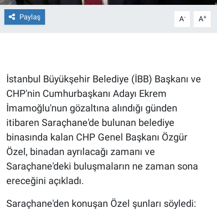
Paylaş
-
+
A
A
Gündem Özel
Günün görüntüsü
Haber
İstanbul Büyükşehir Belediye (İBB) Başkanı ve
CHP'nin Cumhurbaşkanı Adayı Ekrem
İlan
İmamoğlu'nun gözaltına alındığı günden
Kimdir
itibaren Saraçhane'de bulunan belediye
binasında kalan CHP Genel Başkanı Özgür
Koronavirüs
Özel, binadan ayrılacağı zamanı ve
Saraçhane'deki buluşmaların ne zaman sona
Kültür Sanat
ereceğini açıkladı.
Ne demişti
Saraçhane'den konuşan Özel şunları söyledi: