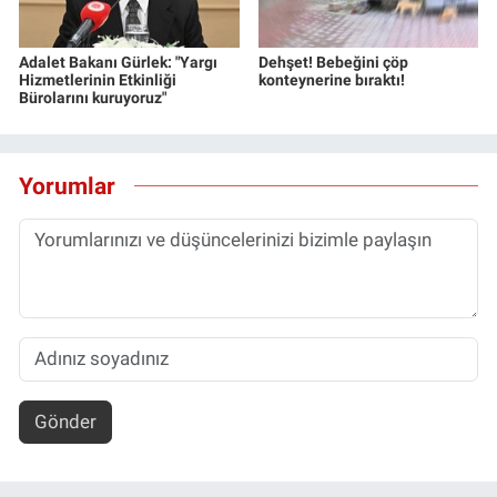
Adalet Bakanı Gürlek: "Yargı
Dehşet! Bebeğini çöp
Hizmetlerinin Etkinliği
konteynerine bıraktı!
Bürolarını kuruyoruz"
Yorumlar
Gönder