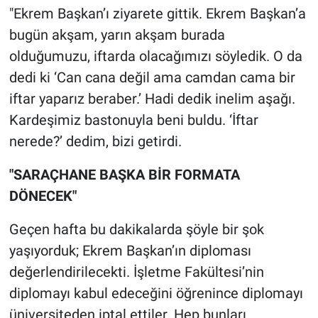
Nedir
"Ekrem Başkan’ı ziyarete gittik. Ekrem Başkan’a
bugün akşam, yarın akşam burada
Popüler
olduğumuzu, iftarda olacağımızı söyledik. O da
dedi ki ‘Can cana değil ama camdan cama bir
Programlar
iftar yaparız beraber.’ Hadi dedik inelim aşağı.
Sağlık
Kardeşimiz bastonuyla beni buldu. ‘İftar
nerede?’ dedim, bizi getirdi.
Spor
"SARAÇHANE BAŞKA BİR FORMATA
Teknoloji
DÖNECEK"
Türkiye'nin Geleceği
Geçen hafta bu dakikalarda şöyle bir şok
yaşıyorduk; Ekrem Başkan’ın diploması
Türkiye'nin Gündemi
değerlendirilecekti. İşletme Fakültesi’nin
diplomayı kabul edeceğini öğrenince diplomayı
Yerel Gündem
üniversiteden iptal ettiler. Hep bunları