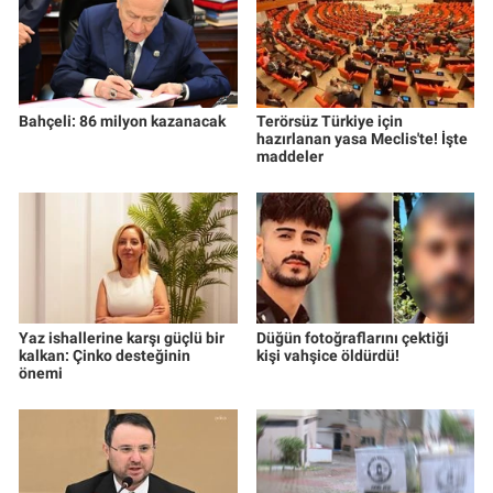
Bahçeli: 86 milyon kazanacak
Terörsüz Türkiye için
hazırlanan yasa Meclis'te! İşte
maddeler
Yaz ishallerine karşı güçlü bir
Düğün fotoğraflarını çektiği
kalkan: Çinko desteğinin
kişi vahşice öldürdü!
önemi