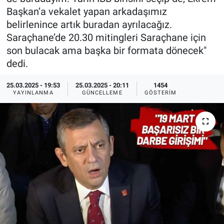
Başkan’a vekalet yapan arkadaşımız
Ege'den Esintiler
İletişim
belirlenince artık buradan ayrılacağız.
Saraçhane’de 20.30 mitingleri Saraçhane için
Eğitim
son bulacak ama başka bir formata dönecek"
dedi.
Eğlence
25.03.2025 - 19:53
25.03.2025 - 20:11
1454
Ekonomi
YAYINLANMA
GÜNCELLEME
GÖSTERIM
Forum
Gerçeğin İzinde
Gün Başlıyor
Gün Bitiyor
Gün Ortası