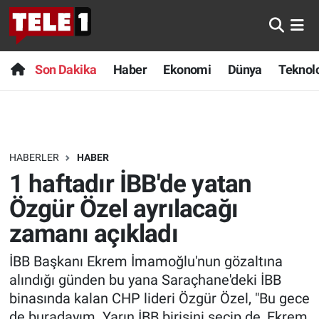
Anında Manşet
Son Dakika
Nöbetçi Eczaneler
Son Dakika
Haber
Ekonomi
Dünya
Teknolo
Başka Sohbetler
Haber
Hava Durumu
Belgesel
Ekonomi
Namaz Vakitleri
HABERLER
HABER
Bilim turu
Dünya
Trafik Durumu
1 haftadır İBB'de yatan
Bilim ve Teknoloji Evreni
Teknoloji
Süper Lig Puan Durumu ve Fikstür
Özgür Özel ayrılacağı
zamanı açıkladı
Doğa Konuşuyor
Sağlık
Tüm Manşetler
İBB Başkanı Ekrem İmamoğlu'nun gözaltına
Dünya
Spor
Son Dakika Haberleri
alındığı günden bu yana Saraçhane'deki İBB
binasında kalan CHP lideri Özgür Özel, "Bu gece
Ege Saati
Yayın Akışı
Haber Arşivi
de buradayım. Yarın İBB birisini seçip de, Ekrem