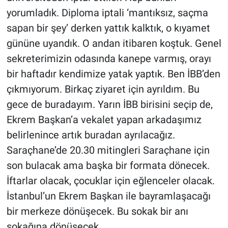
Yerel Yaşam
yorumladık. Diploma iptali ‘mantıksız, saçma
sapan bir şey’ derken yattık kalktık, o kıyamet
Canlı Yayın
gününe uyandık. O andan itibaren koştuk. Genel
sekreterimizin odasında kanepe varmış, orayı
bir haftadır kendimize yatak yaptık. Ben İBB’den
çıkmıyorum. Birkaç ziyaret için ayrıldım. Bu
gece de buradayım. Yarın İBB birisini seçip de,
Ekrem Başkan’a vekalet yapan arkadaşımız
belirlenince artık buradan ayrılacağız.
Saraçhane’de 20.30 mitingleri Saraçhane için
son bulacak ama başka bir formata dönecek.
İftarlar olacak, çocuklar için eğlenceler olacak.
İstanbul’un Ekrem Başkan ile bayramlaşacağı
bir merkeze dönüşecek. Bu sokak bir anı
sokağına dönüşecek.