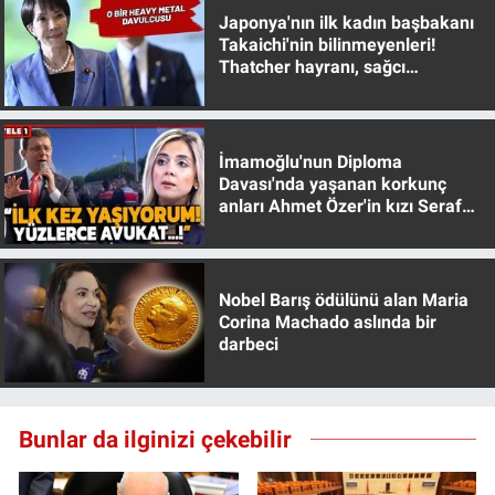
Japonya'nın ilk kadın başbakanı
Takaichi'nin bilinmeyenleri!
Thatcher hayranı, sağcı
muhafazakar
İmamoğlu'nun Diploma
Davası'nda yaşanan korkunç
anları Ahmet Özer'in kızı Seraf
Özer anlattı!
Nobel Barış ödülünü alan Maria
Corina Machado aslında bir
darbeci
Bunlar da ilginizi çekebilir