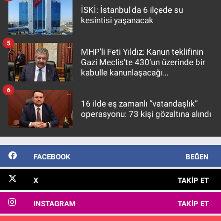
İSKİ: İstanbul'da 6 ilçede su
kesintisi yaşanacak
5
MHP’li Feti Yıldız: Kanun teklifinin
Gazi Meclis'te 430’un üzerinde bir
kabulle kanunlaşacağı
görülmektedir
6
16 ilde eş zamanlı “vatandaşlık”
operasyonu: 73 kişi gözaltına alındı
FACEBOOK
BEĞEN
X
TAKIP ET
INSTAGRAM
TAKIP ET