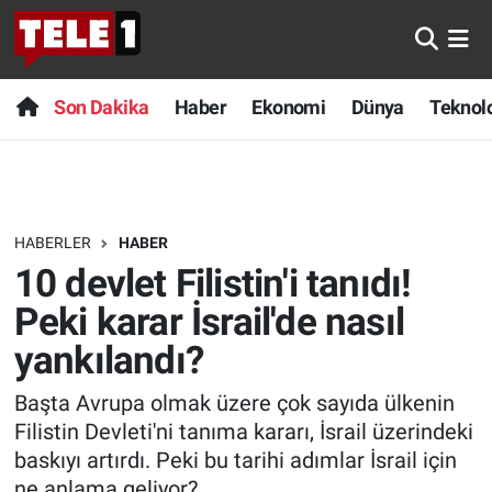
Anında Manşet
Son Dakika
Nöbetçi Eczaneler
Son Dakika
Haber
Ekonomi
Dünya
Teknolo
Başka Sohbetler
Haber
Hava Durumu
Belgesel
Ekonomi
Namaz Vakitleri
HABERLER
HABER
Bilim turu
Dünya
Trafik Durumu
10 devlet Filistin'i tanıdı!
Bilim ve Teknoloji Evreni
Teknoloji
Süper Lig Puan Durumu ve Fikstür
Peki karar İsrail'de nasıl
yankılandı?
Doğa Konuşuyor
Sağlık
Tüm Manşetler
Başta Avrupa olmak üzere çok sayıda ülkenin
Dünya
Spor
Son Dakika Haberleri
Filistin Devleti'ni tanıma kararı, İsrail üzerindeki
baskıyı artırdı. Peki bu tarihi adımlar İsrail için
Ege Saati
Yayın Akışı
Haber Arşivi
ne anlama geliyor?