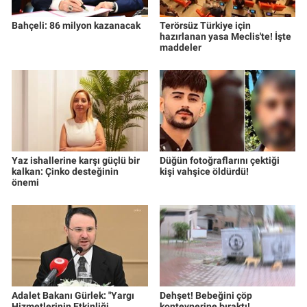
Bahçeli: 86 milyon kazanacak
Terörsüz Türkiye için
hazırlanan yasa Meclis'te! İşte
maddeler
Yaz ishallerine karşı güçlü bir
Düğün fotoğraflarını çektiği
kalkan: Çinko desteğinin
kişi vahşice öldürdü!
önemi
Adalet Bakanı Gürlek: "Yargı
Dehşet! Bebeğini çöp
Hizmetlerinin Etkinliği
konteynerine bıraktı!