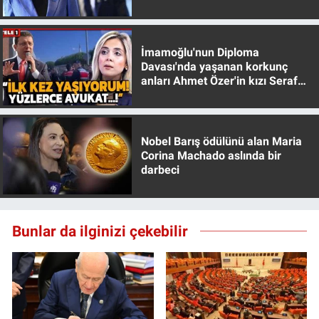
muhafazakar
İmamoğlu'nun Diploma
Davası'nda yaşanan korkunç
anları Ahmet Özer'in kızı Seraf
Özer anlattı!
Nobel Barış ödülünü alan Maria
Corina Machado aslında bir
darbeci
Bunlar da ilginizi çekebilir