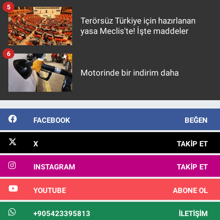
5
Terörsüz Türkiye için hazırlanan
yasa Meclis'te! İşte maddeler
6
Motorinde bir indirim daha
FACEBOOK
BEĞEN
X
TAKIP ET
INSTAGRAM
TAKIP ET
YOUTUBE
ABONE OL
+905423395813
İLETIŞIM