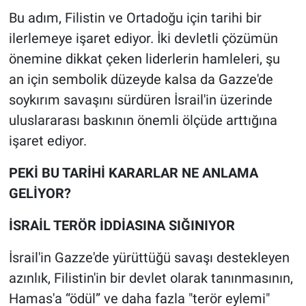
Nedir
Bu adım, Filistin ve Ortadoğu için tarihi bir
ilerlemeye işaret ediyor. İki devletli çözümün
Popüler
önemine dikkat çeken liderlerin hamleleri, şu
Programlar
an için sembolik düzeyde kalsa da Gazze'de
soykırım savaşını sürdüren İsrail'in üzerinde
Sağlık
uluslararası baskının önemli ölçüde arttığına
işaret ediyor.
Spor
PEKİ BU TARİHİ KARARLAR NE ANLAMA
Teknoloji
GELİYOR?
Türkiye'nin Geleceği
İSRAİL TERÖR İDDİASINA SIĞINIYOR
Türkiye'nin Gündemi
İsrail'in Gazze'de yürüttüğü savaşı destekleyen
azınlık, Filistin'in bir devlet olarak tanınmasının,
Yerel Gündem
Hamas'a “ödül” ve daha fazla "terör eylemi"