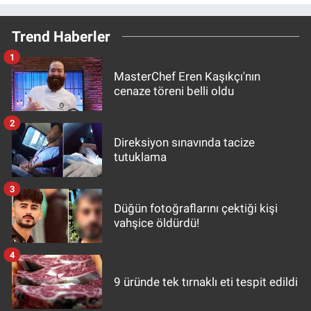
Trend Haberler
1
MasterChef Eren Kaşıkçı'nın
cenaze töreni belli oldu
2
Direksiyon sınavında tacize
tutuklama
3
Düğün fotoğraflarını çektiği kişi
vahşice öldürdü!
4
9 üründe tek tırnaklı eti tespit edildi