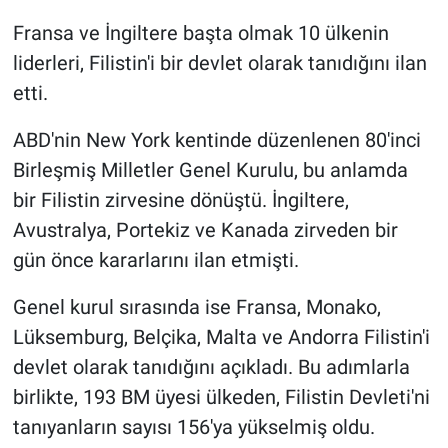
Fransa ve İngiltere başta olmak 10 ülkenin
Gündem Özel
liderleri, Filistin'i bir devlet olarak tanıdığını ilan
etti.
Günün görüntüsü
ABD'nin New York kentinde düzenlenen 80'inci
Haber
Birleşmiş Milletler Genel Kurulu, bu anlamda
bir Filistin zirvesine dönüştü. İngiltere,
İlan
Avustralya, Portekiz ve Kanada zirveden bir
Kimdir
gün önce kararlarını ilan etmişti.
Koronavirüs
Genel kurul sırasında ise Fransa, Monako,
Lüksemburg, Belçika, Malta ve Andorra Filistin'i
Kültür Sanat
devlet olarak tanıdığını açıkladı. Bu adımlarla
birlikte, 193 BM üyesi ülkeden, Filistin Devleti'ni
Ne demişti
tanıyanların sayısı 156'ya yükselmiş oldu.