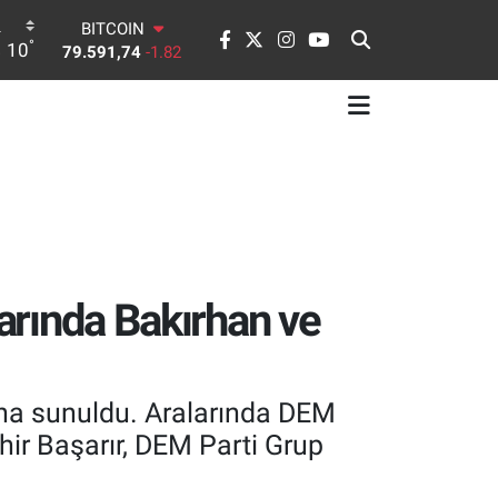
BITCOIN
°
10
79.591,74
-1.82
DOLAR
45,43620
0.02
EURO
53,38690
0.19
STERLİN
61,60380
0.18
G.ALTIN
6862,09000
0.19
BİST100
14.598,00
0
larında Bakırhan ve
'na sunuldu. Aralarında DEM
ir Başarır, DEM Parti Grup