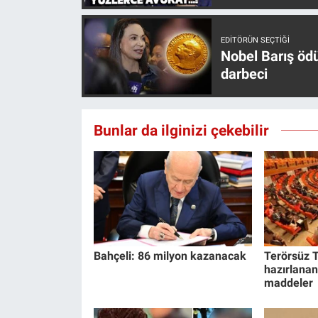
Yerel Yaşam
EDITÖRÜN SEÇTIĞI
Canlı Yayın
Nobel Barış öd
darbeci
Bunlar da ilginizi çekebilir
Bahçeli: 86 milyon kazanacak
Terörsüz T
hazırlanan
maddeler