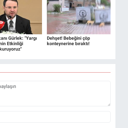
anı Gürlek: "Yargı
Dehşet! Bebeğini çöp
in Etkinliği
konteynerine bıraktı!
 kuruyoruz"