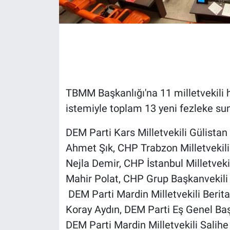
Gündem Özel
Günün görüntüsü
Haber
TBMM Başkanlığı'na 11 milletvekili 
İlan
istemiyle toplam 13 yeni fezleke su
Kimdir
DEM Parti Kars Milletvekili Gülistan K
Ahmet Şık, CHP Trabzon Milletvekili 
Koronavirüs
Nejla Demir, CHP İstanbul Milletveki
Mahir Polat, CHP Grup Başkanvekili v
Kültür Sanat
DEM Parti Mardin Milletvekili Berita
Ne demişti
Koray Aydın, DEM Parti Eş Genel Başk
DEM Parti Mardin Milletvekili Salih