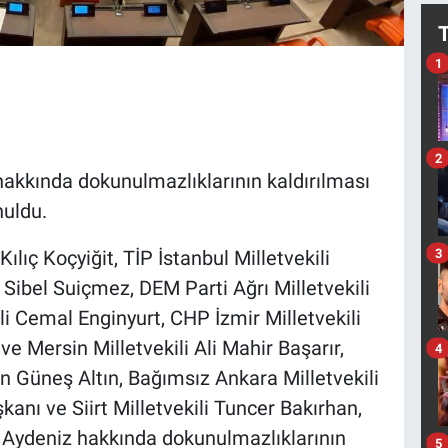
1
2
hakkında dokunulmazlıklarının kaldırılması
nuldu.
3
ılıç Koçyiğit, TİP İstanbul Milletvekili
Sibel Suiçmez, DEM Parti Ağrı Milletvekili
li Cemal Enginyurt, CHP İzmir Milletvekili
e Mersin Milletvekili Ali Mahir Başarır,
4
n Güneş Altın, Bağımsız Ankara Milletvekili
anı ve Siirt Milletvekili Tuncer Bakırhan,
e Aydeniz hakkında dokunulmazlıklarının
5