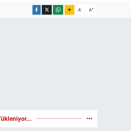
-
+
A
A
ükleniyor...