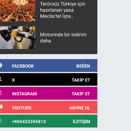
Terörsüz Türkiye için
hazırlanan yasa
Meclis'te! İşte
maddeler
Motorinde bir indirim
daha
FACEBOOK
BEĞEN
X
TAKIP ET
INSTAGRAM
TAKIP ET
YOUTUBE
ABONE OL
+905423395813
İLETIŞIM