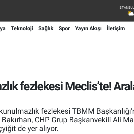
ya
Teknoloji
Sağlık
Spor
Yayın Akışı
İletişim
lık fezlekesi Meclis’te! Ara
dokunulmazlık fezlekesi TBMM Başkanlığı
 Bakırhan, CHP Grup Başkanvekili Ali Mah
iğit de yer alıyor.