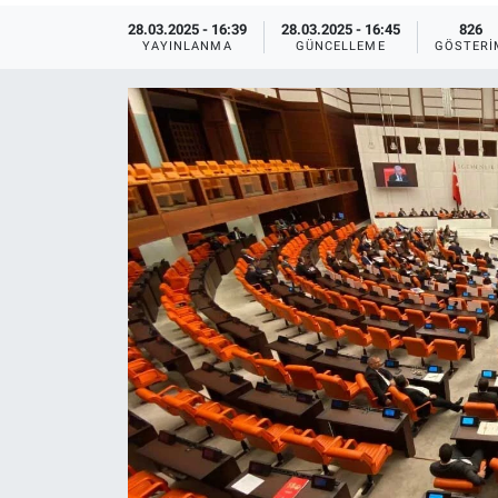
28.03.2025 - 16:39
28.03.2025 - 16:45
826
Ege'den Esintiler
İletişim
YAYINLANMA
GÜNCELLEME
GÖSTERI
Eğitim
Eğlence
Ekonomi
Forum
Gerçeğin İzinde
Gün Başlıyor
Gün Bitiyor
Gün Ortası