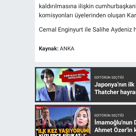
Nedir
kaldırılmasına ilişkin cumhurbaşkanl
komisyonları üyelerinden oluşan Ka
Popüler
Cemal Enginyurt ile Salihe Aydeniz h
Programlar
Kaynak:
ANKA
Sağlık
Spor
EDITÖRÜN SEÇTIĞI
Teknoloji
Japonya'nın ilk
Thatcher hayra
Türkiye'nin Geleceği
Türkiye'nin Gündemi
EDITÖRÜN SEÇTIĞI
İmamoğlu'nun D
Yerel Gündem
Ahmet Özer'in k