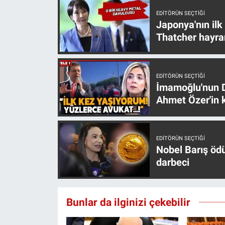
EDITÖRÜN SEÇTIĞI
Japonya'nın ilk
Thatcher hayra
EDITÖRÜN SEÇTIĞI
İmamoğlu'nun D
Ahmet Özer'in k
EDITÖRÜN SEÇTIĞI
Nobel Barış öd
darbeci
Bunlar da ilginizi çekebilir