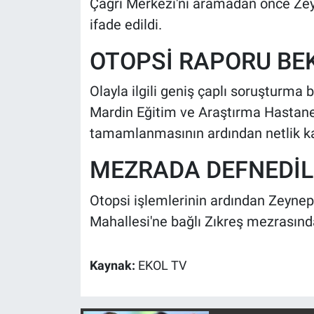
Çağrı Merkezi'ni aramadan önce Zeyn
Yerel Yaşam
ifade edildi.
Canlı Yayın
OTOPSİ RAPORU BE
Olayla ilgili geniş çaplı soruşturma 
Mardin Eğitim ve Araştırma Hastane
tamamlanmasının ardından netlik k
MEZRADA DEFNEDİL
Otopsi işlemlerinin ardından Zeynep 
Mahallesi'ne bağlı Zıkreş mezrasında
Kaynak:
EKOL TV