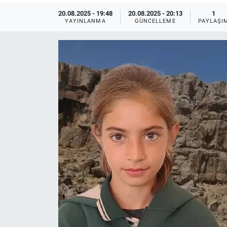
20.08.2025 - 19:48
20.08.2025 - 20:13
1
Ege'den Esintiler
İletişim
YAYINLANMA
GÜNCELLEME
PAYLAŞI
Eğitim
Eğlence
Ekonomi
Forum
Gerçeğin İzinde
Gün Başlıyor
Gün Bitiyor
Gün Ortası