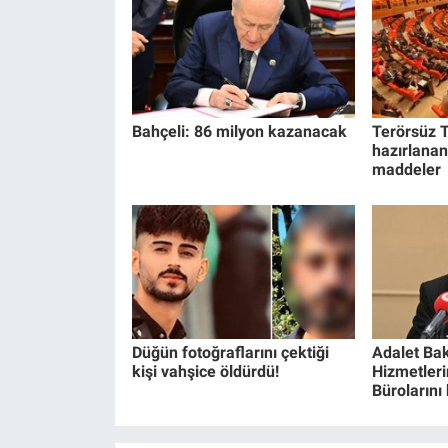
Bahçeli: 86 milyon kazanacak
Terörsüz T
hazırlanan
maddeler
Düğün fotoğraflarını çektiği
Adalet Bak
kişi vahşice öldürdü!
Hizmetlerin
Bürolarını