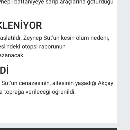
ep'i battaniyeye sarıp araçlarına götürdüğü
KLENİYOR
başlatıldı. Zeynep Sut'un kesin ölüm nedeni,
si'ndeki otopsi raporunun
azanacak.
Dİ
Sut'un cenazesinin, ailesinin yaşadığı Akçay
 toprağa verileceği öğrenildi.