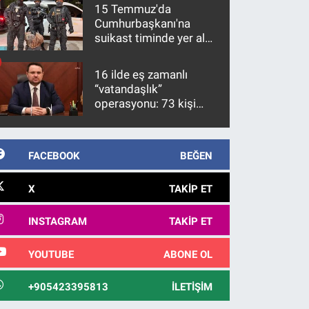
15 Temmuz'da
Cumhurbaşkanı'na
suikast timinde yer alan
firari FETÖ hükümlüsü
10 yıl sonra yakalandı
16 ilde eş zamanlı
“vatandaşlık”
operasyonu: 73 kişi
gözaltına alındı
FACEBOOK
BEĞEN
X
TAKIP ET
INSTAGRAM
TAKIP ET
YOUTUBE
ABONE OL
+905423395813
İLETIŞIM