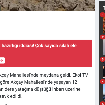
1
2
 hazırlığı iddiası! Çok sayıda silah ele
3
 Akçay Mahallesi'nde meydana geldi. Ekol TV
göre Akçay Mahallesi'nde yaşayan 12
4
an dere yatağına düştüğü ihbarı üzerine
sevk edildi.
5