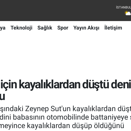
ya
Teknoloji
Sağlık
Spor
Yayın Akışı
İletişim
çin kayalıklardan düştü deni
u
aşındaki Zeynep Sut'un kayalıklardan düştü
edini babasının otomobilinde battaniyeye s
öremeyince kayalıklardan düşüp öldüğünü