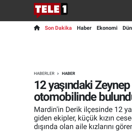
Anında Manşet
Son Dakika
Nöbetçi Eczaneler
Son Dakika
Haber
Ekonomi
Dün
Başka Sohbetler
Haber
Hava Durumu
Belgesel
Ekonomi
Namaz Vakitleri
Bilim turu
Dünya
Trafik Durumu
HABERLER
HABER
12 yaşındaki Zeynep i
Bilim ve Teknoloji Evreni
Teknoloji
Süper Lig Puan Durumu ve Fikstür
otomobilinde bulund
Doğa Konuşuyor
Sağlık
Tüm Manşetler
Mardin'in Derik ilçesinde 12 y
Dünya
Spor
Son Dakika Haberleri
giden ekipler, küçük kızın ces
dışında olan aile kızlarını g
Ege Saati
Yayın Akışı
Haber Arşivi