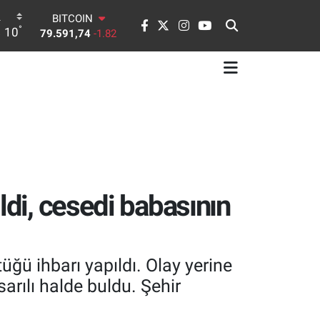
DOLAR
°
10
45,43620
0.02
EURO
53,38690
0.19
STERLİN
61,60380
0.18
G.ALTIN
6862,09000
0.19
BİST100
14.598,00
0
BITCOIN
79.591,74
-1.82
ldi, cesedi babasının
ğü ihbarı yapıldı. Olay yerine
arılı halde buldu. Şehir