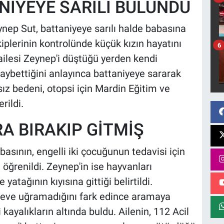
NİYEYE SARILI BULUNDU
ynep Sut, battaniyeye sarılı halde babasına
iplerinin kontrolünde küçük kızın hayatını
6
, ailesi Zeynep'i düştüğü yerden kendi
kaybettiğini anlayınca battaniyeye sararak
sız bedeni, otopsi için Mardin Eğitim ve
ildi.
A BIRAKIP GİTMİŞ
sının, engelli iki çocuğunun tedavisi için
i öğrenildi. Zeynep'in ise hayvanları
yatağının kıyısına gittiği belirtildi.
ın eve uğramadığını fark edince aramaya
kayalıkların altında buldu. Ailenin, 112 Acil