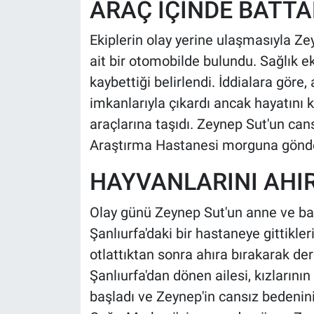
ARAÇ İÇİNDE BATTA
Nedir
Ekiplerin olay yerine ulaşmasıyla Ze
Popüler
ait bir otomobilde bulundu. Sağlık ek
Programlar
kaybettiği belirlendi. İddialara göre
imkanlarıyla çıkardı ancak hayatını 
Sağlık
araçlarına taşıdı. Zeynep Sut'un can
Araştırma Hastanesi morguna gönder
Spor
HAYVANLARINI AHIR
Teknoloji
Olay günü Zeynep Sut'un anne ve baba
Türkiye'nin Geleceği
Şanlıurfa'daki bir hastaneye gittikler
otlattıktan sonra ahıra bırakarak dere 
Türkiye'nin Gündemi
Şanlıurfa'dan dönen ailesi, kızların
Yerel Gündem
başladı ve Zeynep'in cansız bedenini 