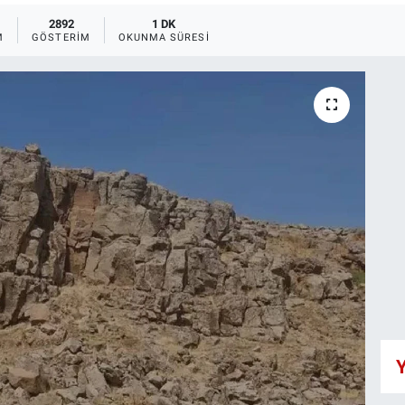
2892
1 DK
M
GÖSTERIM
OKUNMA SÜRESI
Y