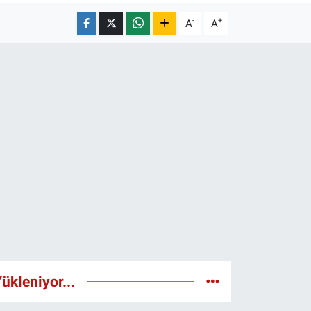
-
+
A
A
ükleniyor...