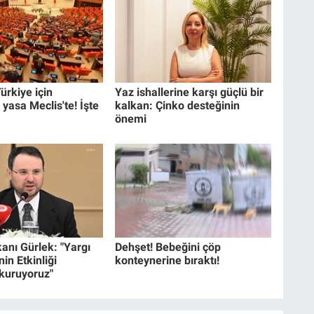
ürkiye için
Yaz ishallerine karşı güçlü bir
 yasa Meclis'te! İşte
kalkan: Çinko desteğinin
önemi
anı Gürlek: "Yargı
Dehşet! Bebeğini çöp
in Etkinliği
konteynerine bıraktı!
 kuruyoruz"