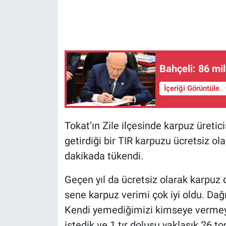
Gündem Özel
Günün görüntüsü
Bahçeli: 86 m
Haber
İçeriği Görüntüle
İlan
Tokat’ın Zile ilçesinde karpuz üreti
Kimdir
getirdiği bir TIR karpuzu ücretsiz ol
Koronavirüs
dakikada tükendi.
Kültür Sanat
Geçen yıl da ücretsiz olarak karpuz 
sene karpuz verimi çok iyi oldu. Dağı
Ne demişti
Kendi yemediğimizi kimseye vermeyi
istedik ve 1 tır dolusu yaklaşık 26 