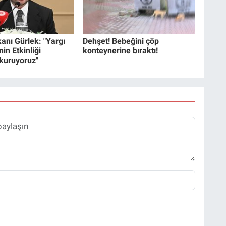
anı Gürlek: "Yargı
Dehşet! Bebeğini çöp
in Etkinliği
konteynerine bıraktı!
 kuruyoruz"