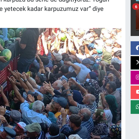
6
e yetecek kadar karpuzumuz var” diye