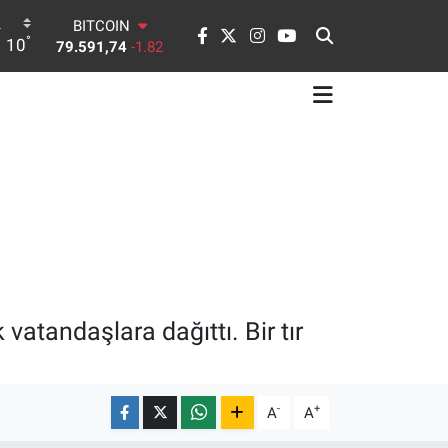
79.591,74
-1.82
DOLAR
°
10
45,43620
0.02
EURO
53,38690
0.19
STERLİN
61,60380
0.18
G.ALTIN
6862,09000
0.19
BİST100
14.598,00
0
vatandaşlara dağıttı. Bir tır
-
+
A
A