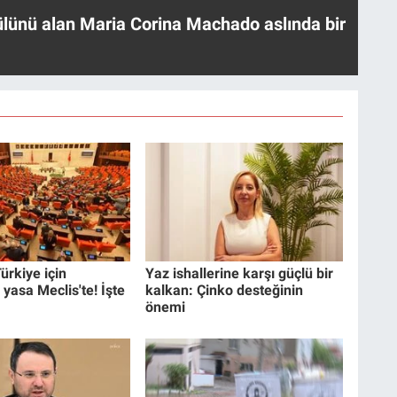
ülünü alan Maria Corina Machado aslında bir
ürkiye için
Yaz ishallerine karşı güçlü bir
 yasa Meclis'te! İşte
kalkan: Çinko desteğinin
önemi