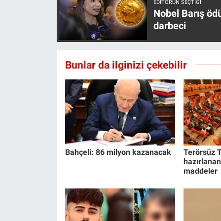
EDITÖRÜN SEÇTIĞI
Nobel Barış öd
darbeci
Bunlar da ilginizi çekebilir
Bahçeli: 86 milyon kazanacak
Terörsüz T
hazırlanan
maddeler