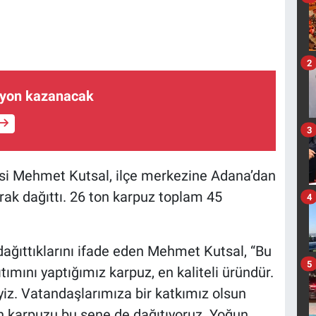
2
ilyon kazanacak
3
cisi Mehmet Kutsal, ilçe merkezine Adana’dan
arak dağıttı. 26 ton karpuz toplam 45
4
dağıttıklarını ifade eden Mehmet Kutsal, “Bu
5
tımını yaptığımız karpuz, en kaliteli üründür.
z. Vatandaşlarımıza bir katkımız olsun
ton karpuzu bu sene de dağıtıyoruz. Yoğun