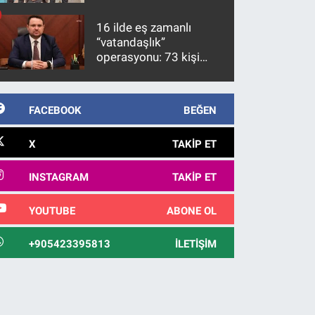
firari FETÖ hükümlüsü
10 yıl sonra yakalandı
16 ilde eş zamanlı
“vatandaşlık”
operasyonu: 73 kişi
gözaltına alındı
FACEBOOK
BEĞEN
X
TAKIP ET
INSTAGRAM
TAKIP ET
YOUTUBE
ABONE OL
+905423395813
İLETIŞIM