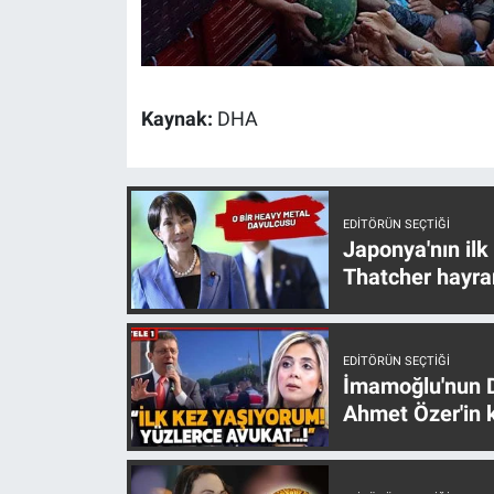
Yerel Yaşam
Canlı Yayın
Kaynak:
DHA
EDITÖRÜN SEÇTIĞI
Japonya'nın ilk
Thatcher hayra
EDITÖRÜN SEÇTIĞI
İmamoğlu'nun D
Ahmet Özer'in k