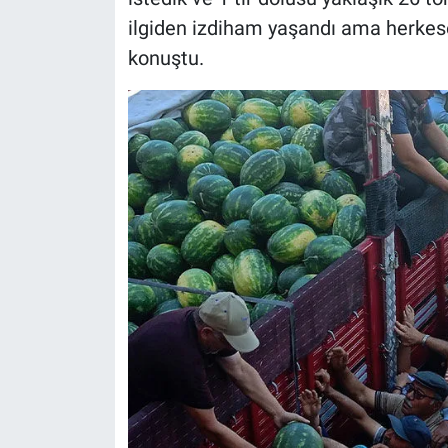
Nedir
ilgiden izdiham yaşandı ama herkes
konuştu.
Popüler
Programlar
Sağlık
Spor
Teknoloji
Türkiye'nin Geleceği
Türkiye'nin Gündemi
Yerel Gündem