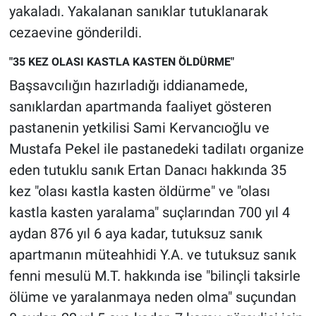
Nedir
yakaladı. Yakalanan sanıklar tutuklanarak
cezaevine gönderildi.
Popüler
"35 KEZ OLASI KASTLA KASTEN ÖLDÜRME"
Programlar
Başsavcılığın hazırladığı iddianamede,
sanıklardan apartmanda faaliyet gösteren
Sağlık
pastanenin yetkilisi Sami Kervancıoğlu ve
Mustafa Pekel ile pastanedeki tadilatı organize
Spor
eden tutuklu sanık Ertan Danacı hakkında 35
Teknoloji
kez "olası kastla kasten öldürme" ve "olası
kastla kasten yaralama" suçlarından 700 yıl 4
Türkiye'nin Geleceği
aydan 876 yıl 6 aya kadar, tutuksuz sanık
apartmanın müteahhidi Y.A. ve tutuksuz sanık
Türkiye'nin Gündemi
fenni mesulü M.T. hakkında ise "bilinçli taksirle
Yerel Gündem
ölüme ve yaralanmaya neden olma" suçundan