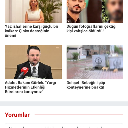
Yaz ishallerine karşı güçlü bir
Düğün fotoğraflarını çektiği
kalkan: Çinko desteğinin
kişi vahşice öldürdü!
önemi
Adalet Bakanı Gürlek: "Yargı
Dehşet! Bebeğini çöp
Hizmetlerinin Etkinliği
konteynerine bıraktı!
Bürolarını kuruyoruz"
Yorumlar