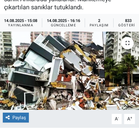
çıkartılan sanıklar tutuklandı.
Ege'den Esintiler
İletişim
14.08.2025 - 15:08
14.08.2025 - 16:16
2
833
YAYINLANMA
GÜNCELLEME
PAYLAŞIM
GÖSTERIM
Eğitim
Eğlence
Ekonomi
Forum
Gerçeğin İzinde
Gün Başlıyor
Paylaş
-
+
A
A
Gün Bitiyor
Gün Ortası