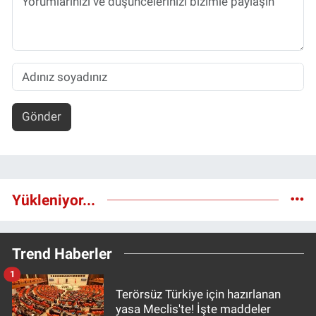
Gönder
Yükleniyor...
Trend Haberler
1
Terörsüz Türkiye için hazırlanan
yasa Meclis'te! İşte maddeler