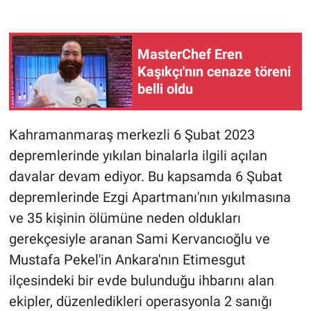
Gündem Özel
MasterChef Eren
Günün görüntüsü
Kaşıkçı'nın cenaze töreni
belli oldu
Haber
Kahramanmaraş merkezli 6 Şubat 2023
İlan
depremlerinde yıkılan binalarla ilgili açılan
Kimdir
davalar devam ediyor. Bu kapsamda 6 Şubat
depremlerinde Ezgi Apartmanı'nın yıkılmasına
Koronavirüs
ve 35 kişinin ölümüne neden oldukları
gerekçesiyle aranan Sami Kervancıoğlu ve
Kültür Sanat
Mustafa Pekel'in Ankara'nın Etimesgut
ilçesindeki bir evde bulunduğu ihbarını alan
Ne demişti
ekipler, düzenledikleri operasyonla 2 sanığı