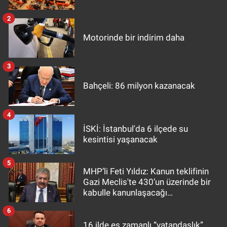
2
Motorinde bir indirim daha
3
Bahçeli: 86 milyon kazanacak
4
İSKİ: İstanbul'da 6 ilçede su
kesintisi yaşanacak
5
MHP’li Feti Yıldız: Kanun teklifinin
Gazi Meclis'te 430’un üzerinde bir
kabulle kanunlaşacağı
görülmektedir
6
16 ilde eş zamanlı “vatandaşlık”