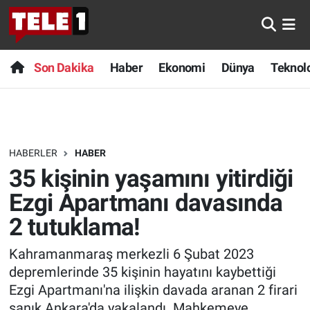
Anında Manşet
Son Dakika
Nöbetçi Eczaneler
Son Dakika
Haber
Ekonomi
Dünya
Teknolo
Başka Sohbetler
Haber
Hava Durumu
Belgesel
Ekonomi
Namaz Vakitleri
HABERLER
HABER
Bilim turu
Dünya
Trafik Durumu
35 kişinin yaşamını yitirdiği
Bilim ve Teknoloji Evreni
Teknoloji
Süper Lig Puan Durumu ve Fikstür
Ezgi Apartmanı davasında
2 tutuklama!
Doğa Konuşuyor
Sağlık
Tüm Manşetler
Kahramanmaraş merkezli 6 Şubat 2023
Dünya
Spor
Son Dakika Haberleri
depremlerinde 35 kişinin hayatını kaybettiği
Ezgi Apartmanı'na ilişkin davada aranan 2 firari
Ege Saati
Yayın Akışı
Haber Arşivi
sanık Ankara'da yakalandı. Mahkemeye