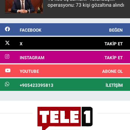
operasyonu: 73 kişi gözaltına alındı
FACEBOOK
BEĞEN
X
TAKIP ET
INSTAGRAM
TAKIP ET
YOUTUBE
ABONE OL
+905423395813
İLETIŞIM