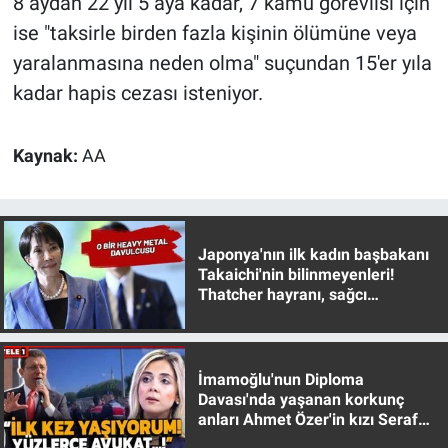
8 aydan 22 yıl 5 aya kadar, 7 kamu görevlisi için
Yerel Yaşam
ise "taksirle birden fazla kişinin ölümüne veya
yaralanmasına neden olma" suçundan 15'er yıla
Canlı Yayın
kadar hapis cezası isteniyor.
Kaynak:
AA
Japonya'nın ilk kadın başbakanı
Takaichi'nin bilinmeyenleri!
Thatcher hayranı, sağcı
muhafazakar
İmamoğlu'nun Diploma
Davası'nda yaşanan korkunç
anları Ahmet Özer'in kızı Seraf
Özer anlattı!