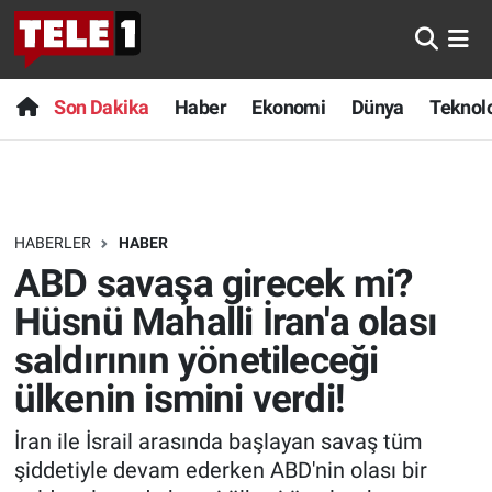
Anında Manşet
Son Dakika
Nöbetçi Eczaneler
Son Dakika
Haber
Ekonomi
Dünya
Teknolo
Başka Sohbetler
Haber
Hava Durumu
Belgesel
Ekonomi
Namaz Vakitleri
HABERLER
HABER
Bilim turu
Dünya
Trafik Durumu
ABD savaşa girecek mi?
Bilim ve Teknoloji Evreni
Teknoloji
Süper Lig Puan Durumu ve Fikstür
Hüsnü Mahalli İran'a olası
saldırının yönetileceği
Doğa Konuşuyor
Sağlık
Tüm Manşetler
ülkenin ismini verdi!
Dünya
Spor
Son Dakika Haberleri
İran ile İsrail arasında başlayan savaş tüm
şiddetiyle devam ederken ABD'nin olası bir
Ege Saati
Yayın Akışı
Haber Arşivi