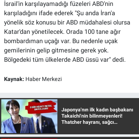
Nedir
İsrail'in karşılayamadığı füzeleri ABD'nin
karşıladığını ifade ederek "Şu anda İran'a
Popüler
yönelik söz konusu bir ABD müdahalesi olursa
Katar'dan yönetilecek. Orada 100 tane ağır
Programlar
bombardıman uçağı var. Bu nedenle uçak
Sağlık
gemilerinin gelip gitmesine gerek yok.
Bölgedeki tüm ülkelerde ABD üssü var" dedi.
Spor
Kaynak:
Haber Merkezi
Teknoloji
Türkiye'nin Geleceği
Japonya'nın ilk kadın başbakanı
Türkiye'nin Gündemi
Takaichi'nin bilinmeyenleri!
Thatcher hayranı, sağcı
muhafazakar
Yerel Gündem