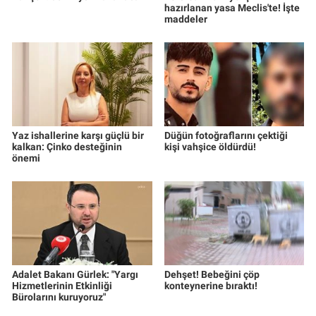
hazırlanan yasa Meclis'te! İşte
maddeler
Yaz ishallerine karşı güçlü bir
Düğün fotoğraflarını çektiği
kalkan: Çinko desteğinin
kişi vahşice öldürdü!
önemi
Adalet Bakanı Gürlek: "Yargı
Dehşet! Bebeğini çöp
Hizmetlerinin Etkinliği
konteynerine bıraktı!
Bürolarını kuruyoruz"