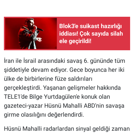
Gündem Özel
Blok3'e suikast hazırlığı
Günün görüntüsü
iddiası! Çok sayıda silah
ele geçirildi!
Haber
İlan
İran ile İsrail arasındaki savaş 6. gününde tüm
şiddetiyle devam ediyor. Gece boyunca her iki
Kimdir
ülke de birbirlerine füze saldırıları
gerçekleştirdi. Yaşanan gelişmeler hakkında
Koronavirüs
TELE1'de Bilge Yurtdagülen'e konuk olan
gazeteci-yazar Hüsnü Mahalli ABD'nin savaşa
Kültür Sanat
girme olasılığını değerlendirdi.
Ne demişti
Hüsnü Mahalli radarlardan sinyal geldiği zaman