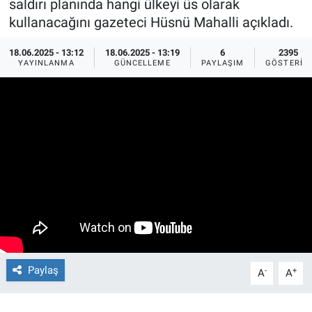
saldırı planında hangi ülkeyi üs olarak
kullanacağını gazeteci Hüsnü Mahalli açıkladı.
Ege'den Esintiler
İletişim
18.06.2025 - 13:12
18.06.2025 - 13:19
6
2395
Eğitim
YAYINLANMA
GÜNCELLEME
PAYLAŞIM
GÖSTERIM
Eğlence
Ekonomi
Forum
Gerçeğin İzinde
Gün Başlıyor
Paylaş
-
+
Gün Bitiyor
A
A
Gün Ortası