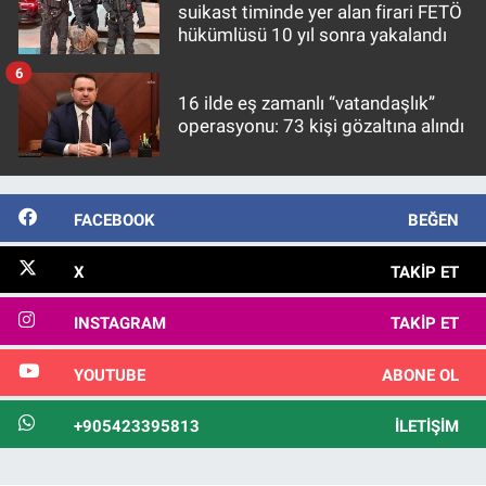
suikast timinde yer alan firari FETÖ
hükümlüsü 10 yıl sonra yakalandı
6
16 ilde eş zamanlı “vatandaşlık”
operasyonu: 73 kişi gözaltına alındı
FACEBOOK
BEĞEN
X
TAKIP ET
INSTAGRAM
TAKIP ET
YOUTUBE
ABONE OL
+905423395813
İLETIŞIM