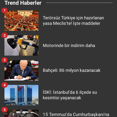
Trend Haberler
1
Terörsüz Türkiye için hazırlanan
yasa Meclis'te! İşte maddeler
2
Motorinde bir indirim daha
3
Bahçeli: 86 milyon kazanacak
4
İSKİ: İstanbul'da 6 ilçede su
kesintisi yaşanacak
5
15 Temmuz'da Cumhurbaşkanı'na