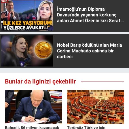
Yerel Yaşam
İmamoğlu'nun Diploma
Davası'nda yaşanan korkunç
Canlı Yayın
anları Ahmet Özer'in kızı Seraf
Özer anlattı!
Nobel Barış ödülünü alan Maria
Corina Machado aslında bir
darbeci
Bunlar da ilginizi çekebilir
Bahçeli: 86 milyon kazanacak
Terörsüz Türkiye için