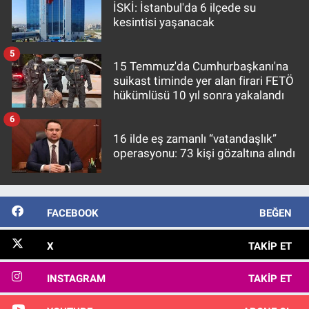
İSKİ: İstanbul'da 6 ilçede su
kesintisi yaşanacak
5
15 Temmuz'da Cumhurbaşkanı'na
suikast timinde yer alan firari FETÖ
hükümlüsü 10 yıl sonra yakalandı
6
16 ilde eş zamanlı “vatandaşlık”
operasyonu: 73 kişi gözaltına alındı
FACEBOOK
BEĞEN
X
TAKIP ET
INSTAGRAM
TAKIP ET