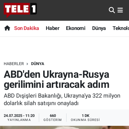
Anında Manşet
Son Dakika
Nöbetçi Eczaneler
Son Dakika
Haber
Ekonomi
Dünya
Teknolo
Başka Sohbetler
Haber
Hava Durumu
Belgesel
Ekonomi
Namaz Vakitleri
HABERLER
DÜNYA
Bilim turu
Dünya
Trafik Durumu
ABD'den Ukrayna-Rusya
Bilim ve Teknoloji Evreni
Teknoloji
Süper Lig Puan Durumu ve Fikstür
gerilimini artıracak adım
ABD Dışişleri Bakanlığı, Ukrayna'ya 322 milyon
Doğa Konuşuyor
Sağlık
Tüm Manşetler
dolarlık silah satışını onayladı
Dünya
Spor
Son Dakika Haberleri
24.07.2025 - 11:20
660
1 DK
YAYINLANMA
GÖSTERIM
OKUNMA SÜRESI
Ege Saati
Yayın Akışı
Haber Arşivi