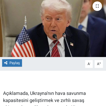
Ege'den Esintiler
İletişim
Eğitim
Eğlence
Ekonomi
Forum
Paylaş
-
+
A
A
Gerçeğin İzinde
Gün Başlıyor
Açıklamada, Ukrayna'nın hava savunma
Gün Bitiyor
kapasitesini geliştirmek ve zırhlı savaş
Gün Ortası