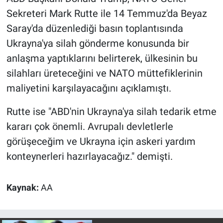
Nedir
Sekreteri Mark Rutte ile 14 Temmuz'da Beyaz
Saray'da düzenlediği basın toplantısında
Popüler
Ukrayna'ya silah gönderme konusunda bir
Programlar
anlaşma yaptıklarını belirterek, ülkesinin bu
silahları üreteceğini ve NATO müttefiklerinin
Sağlık
maliyetini karşılayacağını açıklamıştı.
Spor
Rutte ise "ABD'nin Ukrayna'ya silah tedarik etme
kararı çok önemli. Avrupalı devletlerle
Teknoloji
görüşeceğim ve Ukrayna için askeri yardım
konteynerleri hazırlayacağız." demişti.
Türkiye'nin Geleceği
Türkiye'nin Gündemi
Kaynak:
AA
Yerel Gündem