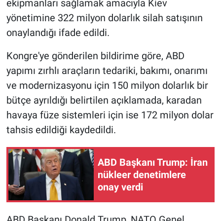
ekipmanları sağlamak amacıyla Kiev
yönetimine 322 milyon dolarlık silah satışının
Gündem Özel
onaylandığı ifade edildi.
Günün görüntüsü
Kongre'ye gönderilen bildirime göre, ABD
yapımı zırhlı araçların tedariki, bakımı, onarımı
Haber
ve modernizasyonu için 150 milyon dolarlık bir
İlan
bütçe ayrıldığı belirtilen açıklamada, karadan
havaya füze sistemleri için ise 172 milyon dolar
Kimdir
tahsis edildiği kaydedildi.
Koronavirüs
ABD Başkanı Trump: İran
nükleer denetimlere
Kültür Sanat
onay verdi
Ne demişti
ABD Başkanı Donald Trump, NATO Genel