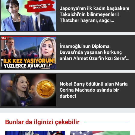
Yerel Yaşam
Japonya'nın ilk kadın başbakanı
Takaichi'nin bilinmeyenleri!
Thatcher hayranı, sağcı
Canlı Yayın
muhafazakar
İmamoğlu'nun Diploma
Davası'nda yaşanan korkunç
anları Ahmet Özer'in kızı Seraf
Özer anlattı!
Nobel Barış ödülünü alan Maria
Corina Machado aslında bir
darbeci
Bunlar da ilginizi çekebilir