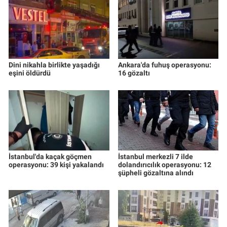
Yerel Yaşam
Canlı Yayın
Dini nikahla birlikte yaşadığı
Ankara'da fuhuş operasyonu:
eşini öldürdü
16 gözaltı
İstanbul'da kaçak göçmen
İstanbul merkezli 7 ilde
operasyonu: 39 kişi yakalandı
dolandırıcılık operasyonu: 12
şüpheli gözaltına alındı