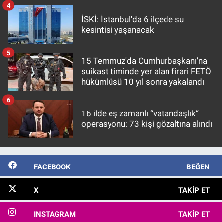
4
İSKİ: İstanbul'da 6 ilçede su
kesintisi yaşanacak
5
15 Temmuz'da Cumhurbaşkanı'na
suikast timinde yer alan firari FETÖ
hükümlüsü 10 yıl sonra yakalandı
6
16 ilde eş zamanlı “vatandaşlık”
operasyonu: 73 kişi gözaltına alındı
FACEBOOK
BEĞEN
X
TAKIP ET
INSTAGRAM
TAKIP ET