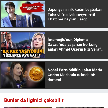
Nedir
Japonya'nın ilk kadın başbakanı
Popüler
Takaichi'nin bilinmeyenleri!
Thatcher hayranı, sağcı
muhafazakar
Programlar
Sağlık
İmamoğlu'nun Diploma
Davası'nda yaşanan korkunç
anları Ahmet Özer'in kızı Seraf
Spor
Özer anlattı!
Teknoloji
Nobel Barış ödülünü alan Maria
Corina Machado aslında bir
Türkiye'nin Geleceği
darbeci
Türkiye'nin Gündemi
Bunlar da ilginizi çekebilir
Yerel Gündem