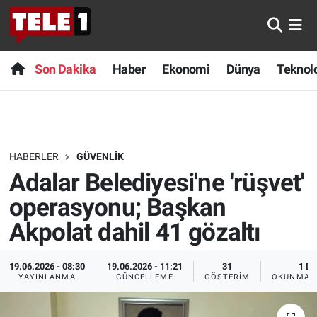
Anında Manşet
Son Dakika
Nöbetçi Eczaneler
Son Dakika
Haber
Ekonomi
Dünya
Teknolo
Başka Sohbetler
Haber
Hava Durumu
Belgesel
Ekonomi
Namaz Vakitleri
HABERLER
GÜVENLIK
Bilim turu
Dünya
Trafik Durumu
Adalar Belediyesi'ne 'rüşvet'
Bilim ve Teknoloji Evreni
Teknoloji
Süper Lig Puan Durumu ve Fikstür
operasyonu; Başkan
Akpolat dahil 41 gözaltı
Doğa Konuşuyor
Sağlık
Tüm Manşetler
19.06.2026 - 08:30
19.06.2026 - 11:21
31
1 DK
Dünya
Spor
Son Dakika Haberleri
YAYINLANMA
GÜNCELLEME
GÖSTERIM
OKUNMA S
Ege Saati
Yayın Akışı
Haber Arşivi