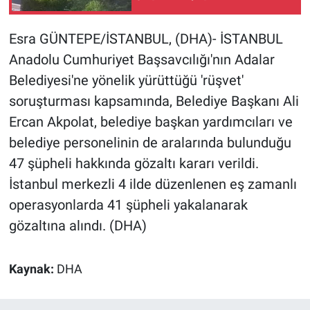
tutuklandı
Gündem Özel
Esra GÜNTEPE/İSTANBUL, (DHA)- İSTANBUL
Anadolu Cumhuriyet Başsavcılığı'nın Adalar
Günün görüntüsü
Belediyesi'ne yönelik yürüttüğü 'rüşvet'
soruşturması kapsamında, Belediye Başkanı Ali
Haber
Ercan Akpolat, belediye başkan yardımcıları ve
İlan
belediye personelinin de aralarında bulunduğu
47 şüpheli hakkında gözaltı kararı verildi.
Kimdir
İstanbul merkezli 4 ilde düzenlenen eş zamanlı
operasyonlarda 41 şüpheli yakalanarak
Koronavirüs
gözaltına alındı. (DHA)
Kültür Sanat
Kaynak:
DHA
Ne demişti