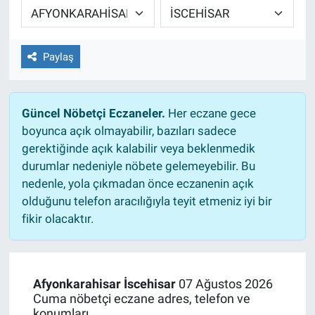
Ege'den Esintiler
İletişim
Paylaş
Eğitim
Eğlence
Güncel Nöbetçi Eczaneler.
Her eczane gece
boyunca açık olmayabilir, bazıları sadece
Ekonomi
gerektiğinde açık kalabilir veya beklenmedik
durumlar nedeniyle nöbete gelemeyebilir. Bu
Forum
nedenle, yola çıkmadan önce eczanenin açık
olduğunu telefon aracılığıyla teyit etmeniz iyi bir
Gerçeğin İzinde
fikir olacaktır.
Gün Başlıyor
Gün Bitiyor
Afyonkarahisar İscehisar
07 Ağustos 2026
Cuma nöbetçi eczane adres, telefon ve
Gün Ortası
konumları