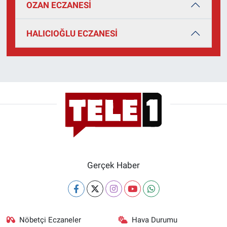
OZAN ECZANESİ
Yerel Yaşam
HALICIOĞLU ECZANESİ
Canlı Yayın
Gerçek Haber
Nöbetçi Eczaneler
Hava Durumu