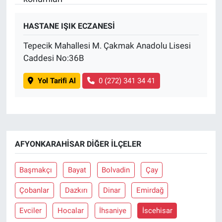
Gündem Özel
HASTANE IŞIK ECZANESİ
Tepecik Mahallesi M. Çakmak Anadolu Lisesi
Günün görüntüsü
Caddesi No:36B
Haber
Yol Tarifi Al
0 (272) 341 34 41
İlan
Kimdir
AFYONKARAHISAR DIĞER İLÇELER
Koronavirüs
Başmakçı
Bayat
Bolvadin
Çay
Kültür Sanat
Çobanlar
Dazkırı
Dinar
Emirdağ
Ne demişti
Evciler
Hocalar
İhsaniye
İscehisar