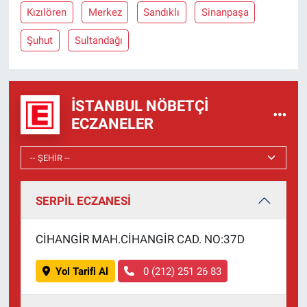
Nedir
Kızılören
Merkez
Sandıklı
Sinanpaşa
Popüler
Şuhut
Sultandağı
Programlar
İSTANBUL NÖBETÇI
Sağlık
ECZANELER
Spor
Teknoloji
SERPİL ECZANESİ
Türkiye'nin Geleceği
CİHANGİR MAH.CİHANGİR CAD. NO:37D
Türkiye'nin Gündemi
Yol Tarifi Al
0 (212) 251 26 83
Yerel Gündem