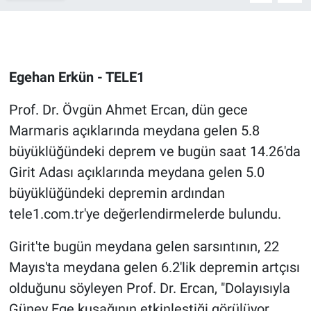
Gündem Özel
Günün görüntüsü
Egehan Erkün - TELE1
Haber
Prof. Dr. Övgün Ahmet Ercan, dün gece
Marmaris açıklarında meydana gelen 5.8
İlan
büyüklüğündeki deprem ve bugün saat 14.26'da
Girit Adası açıklarında meydana gelen 5.0
Kimdir
büyüklüğündeki depremin ardından
Koronavirüs
tele1.com.tr'ye değerlendirmelerde bulundu.
Kültür Sanat
Girit'te bugün meydana gelen sarsıntının, 22
Mayıs'ta meydana gelen 6.2'lik depremin artçısı
Ne demişti
olduğunu söyleyen Prof. Dr. Ercan, "Dolayısıyla
Güney Ege kuşağının etkinleştiği görülüyor.