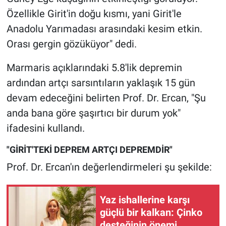
Nedir
Özellikle Girit'in doğu kısmı, yani Girit'le
Anadolu Yarımadası arasındaki kesim etkin.
Popüler
Orası gergin gözüküyor" dedi.
Programlar
Marmaris açıklarındaki 5.8'lik depremin
Sağlık
ardından artçı sarsıntıların yaklaşık 15 gün
devam edeceğini belirten Prof. Dr. Ercan, "Şu
Spor
anda bana göre şaşırtıcı bir durum yok"
ifadesini kullandı.
Teknoloji
"GİRİT'TEKİ DEPREM ARTÇI DEPREMDİR"
Türkiye'nin Geleceği
Prof. Dr. Ercan'ın değerlendirmeleri şu şekilde:
Türkiye'nin Gündemi
Yaz ishallerine karşı
Yerel Gündem
güçlü bir kalkan: Çinko
desteğinin önemi