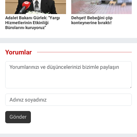
Adalet Bakanı Gürlek: "Yargı
Dehşet! Bebeğini çöp
Hizmetlerinin Etkinliği
konteynerine bıraktı!
Bürolarını kuruyoruz"
Yorumlar
Gönder