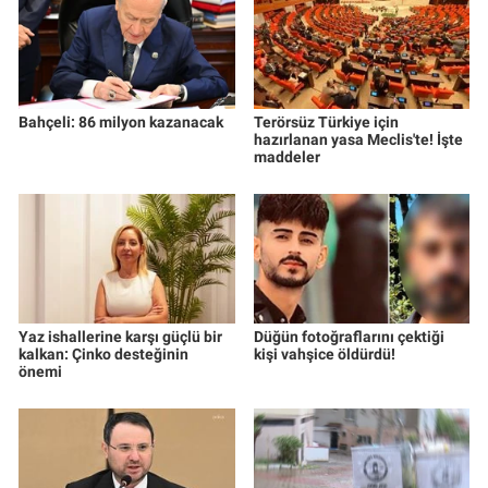
Bahçeli: 86 milyon kazanacak
Terörsüz Türkiye için
hazırlanan yasa Meclis'te! İşte
maddeler
Yaz ishallerine karşı güçlü bir
Düğün fotoğraflarını çektiği
kalkan: Çinko desteğinin
kişi vahşice öldürdü!
önemi