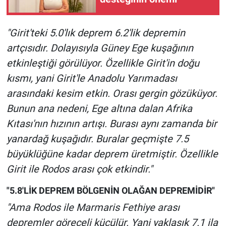
Yerel Yaşam
"Girit'teki 5.0'lık deprem 6.2'lik depremin
Canlı Yayın
artçısıdır. Dolayısıyla Güney Ege kuşağının
etkinleştiği görülüyor. Özellikle Girit'in doğu
kısmı, yani Girit'le Anadolu Yarımadası
arasındaki kesim etkin. Orası gergin gözüküyor.
Bunun ana nedeni, Ege altına dalan Afrika
Kıtası'nın hızının artışı. Burası aynı zamanda bir
yanardağ kuşağıdır. Buralar geçmişte 7.5
büyüklüğüne kadar deprem üretmiştir. Özellikle
Girit ile Rodos arası çok etkindir."
"5.8'LİK DEPREM BÖLGENİN OLAĞAN DEPREMİDİR"
"Ama Rodos ile Marmaris Fethiye arası
depremler göreceli küçülür. Yani yaklaşık 7.1 ila