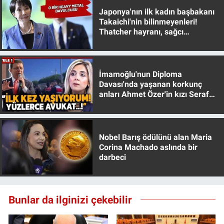
Japonya'nın ilk kadın başbakanı
Takaichi'nin bilinmeyenleri!
Thatcher hayranı, sağcı
muhafazakar
İmamoğlu'nun Diploma
Davası'nda yaşanan korkunç
anları Ahmet Özer'in kızı Seraf
Özer anlattı!
Nobel Barış ödülünü alan Maria
Corina Machado aslında bir
darbeci
Bunlar da ilginizi çekebilir