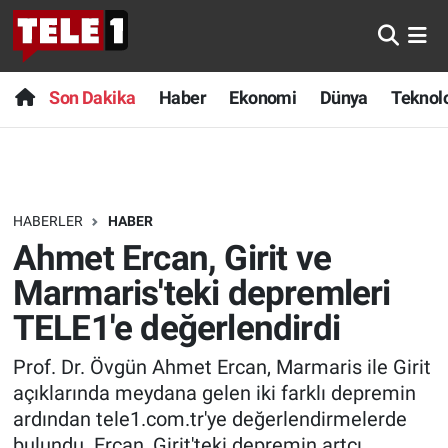
Anında Manşet
Son Dakika
Nöbetçi Eczaneler
Son Dakika
Haber
Ekonomi
Dünya
Teknolo
Başka Sohbetler
Haber
Hava Durumu
Belgesel
Ekonomi
Namaz Vakitleri
HABERLER
HABER
Bilim turu
Dünya
Trafik Durumu
Ahmet Ercan, Girit ve
Bilim ve Teknoloji Evreni
Teknoloji
Süper Lig Puan Durumu ve Fikstür
Marmaris'teki depremleri
TELE1'e değerlendirdi
Doğa Konuşuyor
Sağlık
Tüm Manşetler
Prof. Dr. Övgün Ahmet Ercan, Marmaris ile Girit
Dünya
Spor
Son Dakika Haberleri
açıklarında meydana gelen iki farklı depremin
ardından tele1.com.tr'ye değerlendirmelerde
Ege Saati
Yayın Akışı
Haber Arşivi
bulundu. Ercan, Girit'teki depremin artçı