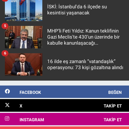
İSKİ: İstanbul'da 6 ilçede su
kesintisi yaşanacak
5
MHP’li Feti Yıldız: Kanun teklifinin
Gazi Meclis'te 430’un üzerinde bir
kabulle kanunlaşacağı
görülmektedir
6
16 ilde eş zamanlı “vatandaşlık”
operasyonu: 73 kişi gözaltına alındı
FACEBOOK
BEĞEN
X
TAKIP ET
INSTAGRAM
TAKIP ET