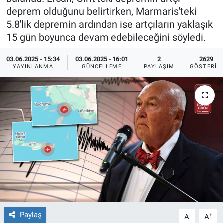
deprem olduğunu belirtirken, Marmaris'teki
Ege'den Esintiler
İletişim
5.8'lik depremin ardından ise artçıların yaklaşık
15 gün boyunca devam edebileceğini söyledi.
Eğitim
03.06.2025 - 15:34
03.06.2025 - 16:01
2
2629
YAYINLANMA
GÜNCELLEME
PAYLAŞIM
GÖSTERIM
Eğlence
Ekonomi
Forum
Gerçeğin İzinde
Gün Başlıyor
Gün Bitiyor
Paylaş
-
+
A
A
Gün Ortası