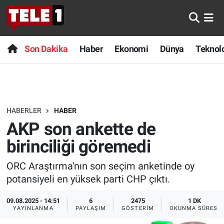
Anında Manşet
Son Dakika
Nöbetçi Eczaneler
Son Dakika
Haber
Ekonomi
Dünya
Teknolo
Başka Sohbetler
Haber
Hava Durumu
Belgesel
Ekonomi
Namaz Vakitleri
HABERLER
HABER
Bilim turu
Dünya
Trafik Durumu
AKP son ankette de
Bilim ve Teknoloji Evreni
Teknoloji
Süper Lig Puan Durumu ve Fikstür
birinciliği göremedi
ORC Araştırma'nın son seçim anketinde oy
Doğa Konuşuyor
Sağlık
Tüm Manşetler
potansiyeli en yüksek parti CHP çıktı.
Dünya
Spor
Son Dakika Haberleri
09.08.2025 - 14:51
6
2475
1 DK
YAYINLANMA
PAYLAŞIM
GÖSTERIM
OKUNMA SÜRESI
Ege Saati
Yayın Akışı
Haber Arşivi