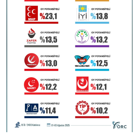
Nedir
Popüler
Programlar
Sağlık
Spor
Teknoloji
Türkiye'nin Geleceği
Türkiye'nin Gündemi
Yerel Gündem