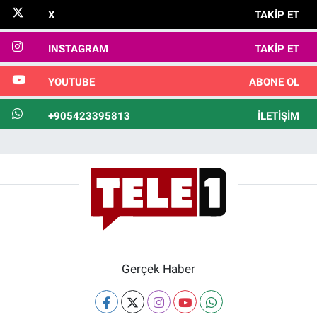
X
TAKIP ET
INSTAGRAM
TAKIP ET
YOUTUBE
ABONE OL
+905423395813
İLETIŞIM
Gerçek Haber