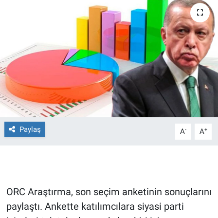
Ege'den Esintiler
İletişim
Eğitim
Eğlence
Ekonomi
Forum
Paylaş
-
+
A
A
Gerçeğin İzinde
Gün Başlıyor
ORC Araştırma, son seçim anketinin sonuçlarını
Gün Bitiyor
paylaştı. Ankette katılımcılara siyasi parti
Gün Ortası