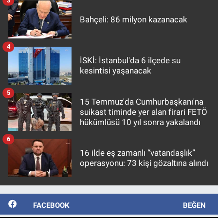
3
Bahçeli: 86 milyon kazanacak
4
İSKİ: İstanbul'da 6 ilçede su
kesintisi yaşanacak
5
15 Temmuz'da Cumhurbaşkanı'na
suikast timinde yer alan firari FETÖ
hükümlüsü 10 yıl sonra yakalandı
6
16 ilde eş zamanlı “vatandaşlık”
operasyonu: 73 kişi gözaltına alındı
FACEBOOK
BEĞEN