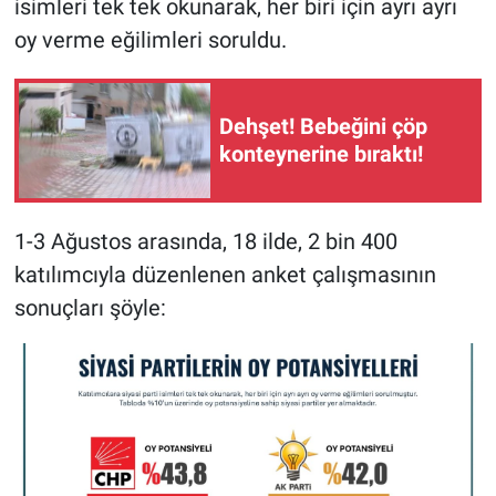
isimleri tek tek okunarak, her biri için ayrı ayrı
oy verme eğilimleri soruldu.
Gündem Özel
Günün görüntüsü
Dehşet! Bebeğini çöp
konteynerine bıraktı!
Haber
İlan
1-3 Ağustos arasında, 18 ilde, 2 bin 400
katılımcıyla düzenlenen anket çalışmasının
Kimdir
sonuçları şöyle:
Koronavirüs
Kültür Sanat
Ne demişti