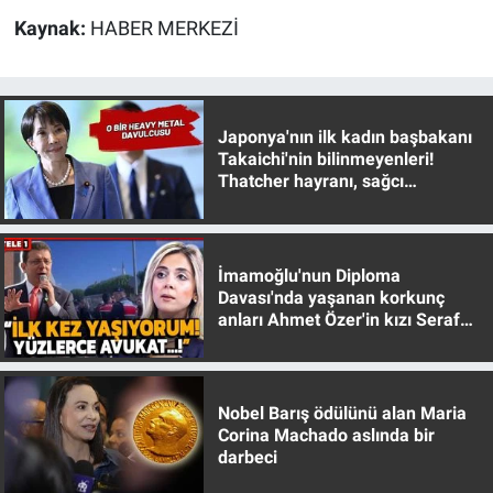
Yerel Yaşam
Kaynak:
HABER MERKEZİ
Canlı Yayın
Japonya'nın ilk kadın başbakanı
Takaichi'nin bilinmeyenleri!
Thatcher hayranı, sağcı
muhafazakar
İmamoğlu'nun Diploma
Davası'nda yaşanan korkunç
anları Ahmet Özer'in kızı Seraf
Özer anlattı!
Nobel Barış ödülünü alan Maria
Corina Machado aslında bir
darbeci