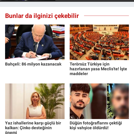
Bunlar da ilginizi çekebilir
Bahçeli: 86 milyon kazanacak
Terörsüz Türkiye için
hazırlanan yasa Meclis'te! İşte
maddeler
Yaz ishallerine karşı güçlü bir
Düğün fotoğraflarını çektiği
kalkan: Çinko desteğinin
kişi vahşice öldürdü!
önemi