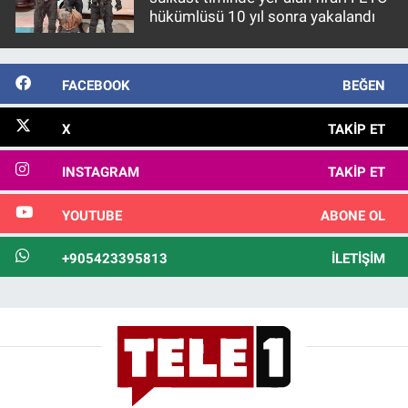
hükümlüsü 10 yıl sonra yakalandı
FACEBOOK
BEĞEN
X
TAKIP ET
INSTAGRAM
TAKIP ET
YOUTUBE
ABONE OL
+905423395813
İLETIŞIM