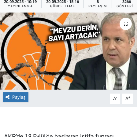
20.09.2025 - 10:19
20.09.2025 - 15:16
8
3266
YAYINLANMA
GÜNCELLEME
PAYLAŞIM
GÖSTERIM
Ege'den Esintiler
İletişim
Eğitim
Eğlence
Ekonomi
Forum
Gerçeğin İzinde
Paylaş
-
+
A
A
Gün Başlıyor
Gün Bitiyor
Gün Ortası
AKP'de 18 Eylül'de başlayan istifa furyası