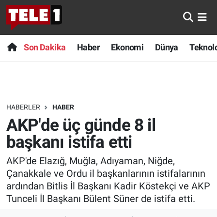
Anında Manşet
Son Dakika
Nöbetçi Eczaneler
Son Dakika
Haber
Ekonomi
Dünya
Teknolo
Başka Sohbetler
Haber
Hava Durumu
Belgesel
Ekonomi
Namaz Vakitleri
HABERLER
HABER
Bilim turu
Dünya
Trafik Durumu
AKP'de üç günde 8 il
Bilim ve Teknoloji Evreni
Teknoloji
Süper Lig Puan Durumu ve Fikstür
başkanı istifa etti
AKP'de Elazığ, Muğla, Adıyaman, Niğde,
Doğa Konuşuyor
Sağlık
Tüm Manşetler
Çanakkale ve Ordu il başkanlarının istifalarının
Dünya
Spor
Son Dakika Haberleri
ardından Bitlis İl Başkanı Kadir Köstekçi ve AKP
Tunceli İl Başkanı Bülent Süner de istifa etti.
Ege Saati
Yayın Akışı
Haber Arşivi