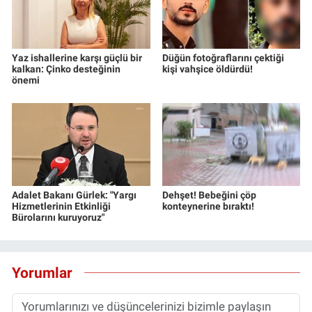
Yaz ishallerine karşı güçlü bir
Düğün fotoğraflarını çektiği
kalkan: Çinko desteğinin
kişi vahşice öldürdü!
önemi
Adalet Bakanı Gürlek: "Yargı
Dehşet! Bebeğini çöp
Hizmetlerinin Etkinliği
konteynerine bıraktı!
Bürolarını kuruyoruz"
Yorumlar