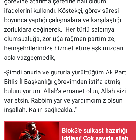
görevine atanma şerefine nail oldum,"
Nedir
ifadelerini kullandı. Köstekçi, görev süresi
Popüler
boyunca yaptığı çalışmalara ve karşılaştığı
zorluklara değinerek, "Her türlü saldırıya,
Programlar
olumsuzluğa, zorluğa rağmen partimize,
hemşehrilerimize hizmet etme aşkımızdan
Sağlık
asla vazgeçmedik,
Spor
-Şimdi onurla ve gururla yürüttüğüm Ak Parti
Bitlis İl Başkanlığı görevimden istifa etmiş
Teknoloji
bulunuyorum. Allah'a emanet olun, Allah sizi
Türkiye'nin Geleceği
var etsin, Rabbim yar ve yardımcımız olsun
inşallah. Kalın sağlıcakla.."
Türkiye'nin Gündemi
Blok3'e suikast hazırlığı
Yerel Gündem
iddiası! Çok sayıda silah