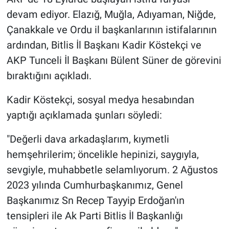
devam ediyor. Elazığ, Muğla, Adıyaman, Niğde,
Gündem Özel
Çanakkale ve Ordu il başkanlarının istifalarının
ardından, Bitlis İl Başkanı Kadir Köstekçi ve
Günün görüntüsü
AKP Tunceli İl Başkanı Bülent Süner de görevini
bıraktığını açıkladı.
Haber
Kadir Köstekçi, sosyal medya hesabından
İlan
yaptığı açıklamada şunları söyledi:
Kimdir
"Değerli dava arkadaşlarım, kıymetli
hemşehrilerim; öncelikle hepinizi, saygıyla,
Koronavirüs
sevgiyle, muhabbetle selamlıyorum. 2 Ağustos
Kültür Sanat
2023 yılında Cumhurbaşkanımız, Genel
Başkanımız Sn Recep Tayyip Erdoğan'ın
Ne demişti
tensipleri ile Ak Parti Bitlis İl Başkanlığı