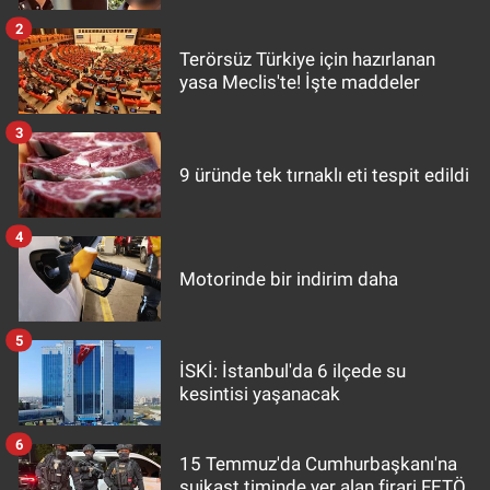
2
Terörsüz Türkiye için hazırlanan
yasa Meclis'te! İşte maddeler
3
9 üründe tek tırnaklı eti tespit edildi
4
Motorinde bir indirim daha
5
İSKİ: İstanbul'da 6 ilçede su
kesintisi yaşanacak
6
15 Temmuz'da Cumhurbaşkanı'na
suikast timinde yer alan firari FETÖ