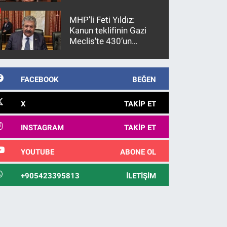
gözaltına alındı
MHP’li Feti Yıldız:
Kanun teklifinin Gazi
Meclis'te 430’un
üzerinde bir kabulle
kanunlaşacağı
görülmektedir
FACEBOOK
BEĞEN
X
TAKIP ET
INSTAGRAM
TAKIP ET
YOUTUBE
ABONE OL
+905423395813
İLETIŞIM