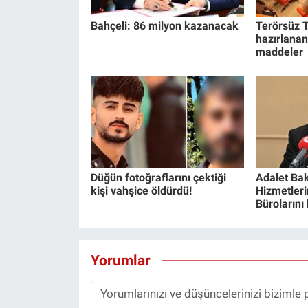
Bahçeli: 86 milyon kazanacak
Terörsüz T
hazırlanan
maddeler
Düğün fotoğraflarını çektiği
Adalet Bak
kişi vahşice öldürdü!
Hizmetlerin
Bürolarını
Yorumlar