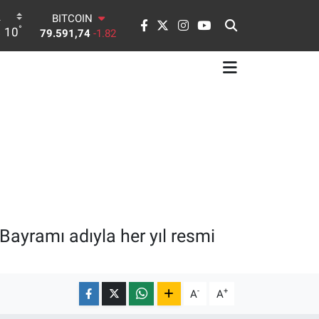
DOLAR
°
10
45,43620
0.02
EURO
53,38690
0.19
STERLİN
61,60380
0.18
G.ALTIN
6862,09000
0.19
BİST100
14.598,00
0
BITCOIN
79.591,74
-1.82
ayramı adıyla her yıl resmi
-
+
A
A