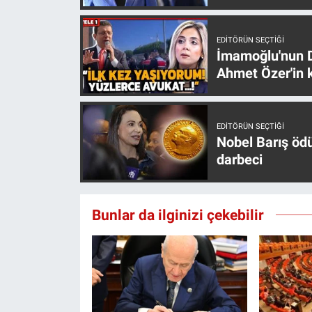
EDITÖRÜN SEÇTIĞI
İmamoğlu'nun D
Ahmet Özer'in k
EDITÖRÜN SEÇTIĞI
Nobel Barış öd
darbeci
Bunlar da ilginizi çekebilir