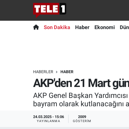
Anında Manşet
Son Dakika
Nöbetçi Eczaneler
Son Dakika
Haber
Ekonomi
Dün
Başka Sohbetler
Haber
Hava Durumu
Belgesel
Ekonomi
Namaz Vakitleri
Bilim turu
Dünya
Trafik Durumu
HABERLER
HABER
AKP'den 21 Mart günü
Bilim ve Teknoloji Evreni
Teknoloji
Süper Lig Puan Durumu ve Fikstür
AKP Genel Başkan Yardımcısı 
Doğa Konuşuyor
Sağlık
Tüm Manşetler
bayram olarak kutlanacağını a
Dünya
Spor
Son Dakika Haberleri
24.03.2025 - 15:06
2009
YAYINLANMA
GÖSTERIM
Ege Saati
Yayın Akışı
Haber Arşivi