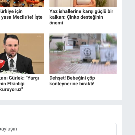
ürkiye için
Yaz ishallerine karşı güçlü bir
 yasa Meclis'te! İşte
kalkan: Çinko desteğinin
önemi
anı Gürlek: "Yargı
Dehşet! Bebeğini çöp
in Etkinliği
konteynerine bıraktı!
 kuruyoruz"