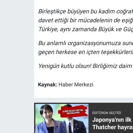
Yerel Yaşam
Birleştikçe büyüyen bu kadim coğrafy
davet ettiği bir mücadelenin de eşiğ
Canlı Yayın
Türkiye, aynı zamanda Büyük ve Güç
Bu anlamlı organizasyonumuza sundu
geçen herkese en içten teşekkürler
Yenigün kutlu olsun! Birliğimiz daim 
Kaynak:
Haber Merkezi
EDITÖRÜN SEÇTIĞI
Japonya'nın ilk
Thatcher hayra