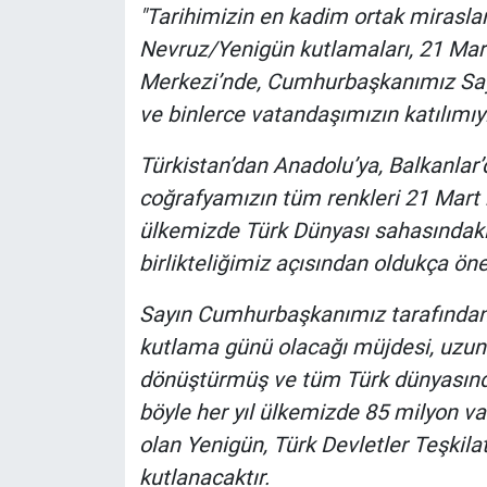
Nedir
"Tarihimizin en kadim ortak mirasla
Nevruz/Yenigün kutlamaları, 21 Mar
Popüler
Merkezi’nde, Cumhurbaşkanımız Say
ve binlerce vatandaşımızın katılımıy
Programlar
Türkistan’dan Anadolu’ya, Balkanlar
Sağlık
coğrafyamızın tüm renkleri 21 Mart b
ülkemizde Türk Dünyası sahasındaki 
Spor
birlikteliğimiz açısından oldukça öne
Teknoloji
Sayın Cumhurbaşkanımız tarafından
Türkiye'nin Geleceği
kutlama günü olacağı müjdesi, uzun y
dönüştürmüş ve tüm Türk dünyasınd
Türkiye'nin Gündemi
böyle her yıl ülkemizde 85 milyon v
olan Yenigün, Türk Devletler Teşkilat
Yerel Gündem
kutlanacaktır.