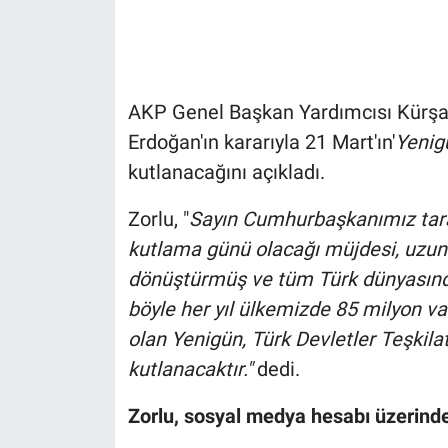
Gündem Özel
Günün görüntüsü
AKP Genel Başkan Yardımcısı Kürşa
Erdoğan'ın kararıyla 21 Mart'ın'
Yenig
Haber
kutlanacağını açıkladı.
İlan
Zorlu, "
Sayın Cumhurbaşkanımız tara
kutlama günü olacağı müjdesi, uzun y
Kimdir
dönüştürmüş ve tüm Türk dünyasınd
Koronavirüs
böyle her yıl ülkemizde 85 milyon v
olan Yenigün, Türk Devletler Teşkilat
Kültür Sanat
kutlanacaktır."
dedi.
Ne demişti
Zorlu, sosyal medya hesabı üzerinde