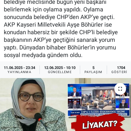
belediye meclisinde bugün yeni başkanı
belirlemek için oylama yapıldı. Oylama
Ege'den Esintiler
İletişim
sonucunda belediye CHP’den AKP’ye geçti.
AKP Kayseri Milletvekili Ayşe Böhürler ise
Eğitim
konudan habersiz bir şekilde CHP'li belediye
başkanının AKP'ye geçtiğini sanarak yorum
Eğlence
yaptı. Dünyadan bihaber Böhürler'in yorumu
sosyal medyada gündem oldu.
Ekonomi
11.06.2025 - 23:34
12.06.2025 - 10:10
5
1704
Forum
YAYINLANMA
GÜNCELLEME
PAYLAŞIM
GÖSTERIM
Gerçeğin İzinde
Gün Başlıyor
Gün Bitiyor
Gün Ortası