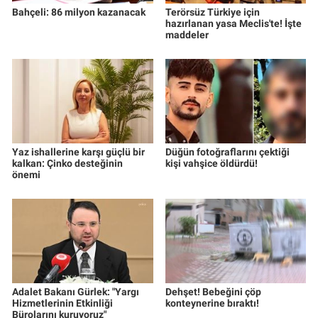
Bahçeli: 86 milyon kazanacak
Terörsüz Türkiye için
hazırlanan yasa Meclis'te! İşte
maddeler
Yaz ishallerine karşı güçlü bir
Düğün fotoğraflarını çektiği
kalkan: Çinko desteğinin
kişi vahşice öldürdü!
önemi
Adalet Bakanı Gürlek: "Yargı
Dehşet! Bebeğini çöp
Hizmetlerinin Etkinliği
konteynerine bıraktı!
Bürolarını kuruyoruz"