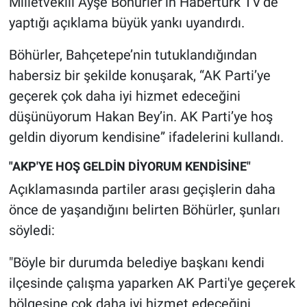
Milletvekili Ayşe Böhürler’in Habertürk TV’de
Nedir
yaptığı açıklama büyük yankı uyandırdı.
Popüler
Böhürler, Bahçetepe’nin tutuklandığından
habersiz bir şekilde konuşarak, “AK Parti’ye
Programlar
geçerek çok daha iyi hizmet edeceğini
Sağlık
düşünüyorum Hakan Bey’in. AK Parti’ye hoş
geldin diyorum kendisine” ifadelerini kullandı.
Spor
"AKP'YE HOŞ GELDİN DİYORUM KENDİSİNE"
Teknoloji
Açıklamasında partiler arası geçişlerin daha
önce de yaşandığını belirten Böhürler, şunları
Türkiye'nin Geleceği
söyledi:
Türkiye'nin Gündemi
"Böyle bir durumda belediye başkanı kendi
ilçesinde çalışma yaparken AK Parti'ye geçerek
Yerel Gündem
bölgesine çok daha iyi hizmet edeceğini