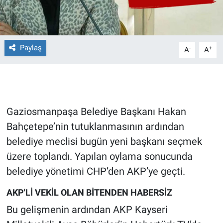
Gündem Özel
Paylaş
Günün görüntüsü
-
+
A
A
Haber
İlan
Gaziosmanpaşa Belediye Başkanı Hakan
Kimdir
Bahçetepe’nin tutuklanmasının ardından
belediye meclisi bugün yeni başkanı seçmek
Koronavirüs
üzere toplandı. Yapılan oylama sonucunda
belediye yönetimi CHP’den AKP’ye geçti.
Kültür Sanat
AKP'Lİ VEKİL OLAN BİTENDEN HABERSİZ
Ne demişti
Bu gelişmenin ardından AKP Kayseri