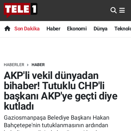
Anında Manşet
Son Dakika
Nöbetçi Eczaneler
Son Dakika
Haber
Ekonomi
Dünya
Teknolo
Başka Sohbetler
Haber
Hava Durumu
Belgesel
Ekonomi
Namaz Vakitleri
HABERLER
HABER
Bilim turu
Dünya
Trafik Durumu
AKP'li vekil dünyadan
Bilim ve Teknoloji Evreni
Teknoloji
Süper Lig Puan Durumu ve Fikstür
bihaber! Tutuklu CHP'li
başkanı AKP'ye geçti diye
Doğa Konuşuyor
Sağlık
Tüm Manşetler
kutladı
Dünya
Spor
Son Dakika Haberleri
Gaziosmanpaşa Belediye Başkanı Hakan
Bahçetepe'nin tutuklanmasının ardından
Ege Saati
Yayın Akışı
Haber Arşivi