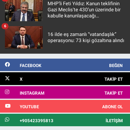
MHP’li Feti Yıldız: Kanun teklifinin
Gazi Meclis'te 430’un üzerinde bir
kabulle kanunlaşacağı
görülmektedir
6
16 ilde eş zamanlı “vatandaşlık”
operasyonu: 73 kişi gözaltına alındı
FACEBOOK
BEĞEN
X
TAKIP ET
INSTAGRAM
TAKIP ET
YOUTUBE
ABONE OL
+905423395813
İLETIŞIM