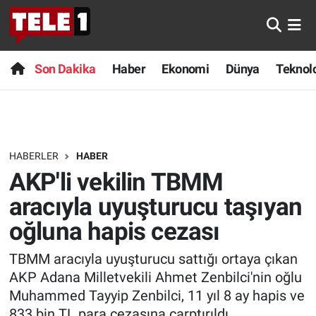
Anında Manşet
Son Dakika
Nöbetçi Eczaneler
Son Dakika
Haber
Ekonomi
Dünya
Teknolo
Başka Sohbetler
Haber
Hava Durumu
Belgesel
Ekonomi
Namaz Vakitleri
HABERLER
HABER
Bilim turu
Dünya
Trafik Durumu
AKP'li vekilin TBMM
Bilim ve Teknoloji Evreni
Teknoloji
Süper Lig Puan Durumu ve Fikstür
aracıyla uyuşturucu taşıyan
oğluna hapis cezası
Doğa Konuşuyor
Sağlık
Tüm Manşetler
TBMM aracıyla uyuşturucu sattığı ortaya çıkan
Dünya
Spor
Son Dakika Haberleri
AKP Adana Milletvekili Ahmet Zenbilci'nin oğlu
Muhammed Tayyip Zenbilci, 11 yıl 8 ay hapis ve
Ege Saati
Yayın Akışı
Haber Arşivi
833 bin TL para cezasına çarptırıldı.