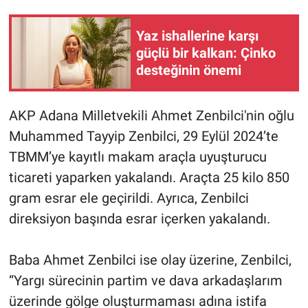
Gündem Özel
Yaz ishallerine karşı
güçlü bir kalkan: Çinko
Günün görüntüsü
desteğinin önemi
Haber
AKP Adana Milletvekili Ahmet Zenbilci'nin oğlu
Muhammed Tayyip Zenbilci, 29 Eylül 2024’te
İlan
TBMM’ye kayıtlı makam araçla uyuşturucu
Kimdir
ticareti yaparken yakalandı. Araçta 25 kilo 850
gram esrar ele geçirildi. Ayrıca, Zenbilci
Koronavirüs
direksiyon başında esrar içerken yakalandı.
Kültür Sanat
Baba Ahmet Zenbilci ise olay üzerine, Zenbilci,
Ne demişti
“Yargı sürecinin partim ve dava arkadaşlarım
üzerinde gölge oluşturmaması adına istifa