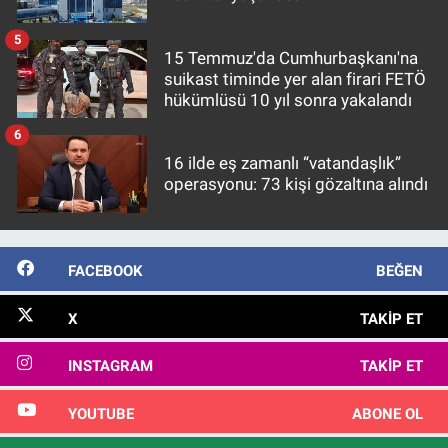
5
15 Temmuz'da Cumhurbaşkanı'na
suikast timinde yer alan firari FETÖ
hükümlüsü 10 yıl sonra yakalandı
6
16 ilde eş zamanlı “vatandaşlık”
operasyonu: 73 kişi gözaltına alındı
FACEBOOK
BEĞEN
X
TAKIP ET
INSTAGRAM
TAKIP ET
YOUTUBE
ABONE OL