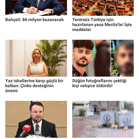
Bahçeli: 86 milyon kazanacak
Terörsüz Türkiye için
hazırlanan yasa Meclis'te! İşte
maddeler
Yaz ishallerine karşı güçlü bir
Düğün fotoğraflarını çektiği
kalkan: Çinko desteğinin
kişi vahşice öldürdü!
önemi