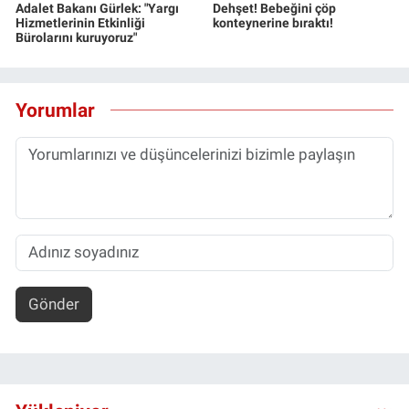
Adalet Bakanı Gürlek: "Yargı
Dehşet! Bebeğini çöp
Hizmetlerinin Etkinliği
konteynerine bıraktı!
Bürolarını kuruyoruz"
Yorumlar
Gönder