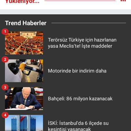
Yükleniyor...
Trend Haberler
1
Terörsüz Türkiye için hazırlanan
yasa Meclis'te! İşte maddeler
2
Motorinde bir indirim daha
3
Bahçeli: 86 milyon kazanacak
4
İSKİ: İstanbul'da 6 ilçede su
kesintisi yaşanacak