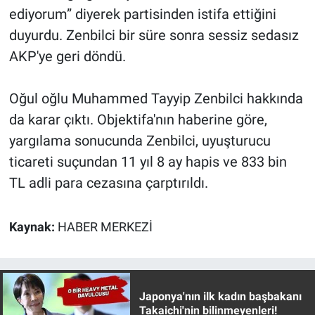
Nedir
ediyorum” diyerek partisinden istifa ettiğini
duyurdu. Zenbilci bir süre sonra sessiz sedasız
Popüler
AKP'ye geri döndü.
Programlar
Oğul oğlu Muhammed Tayyip Zenbilci hakkında
Sağlık
da karar çıktı. Objektifa'nın haberine göre,
yargılama sonucunda Zenbilci, uyuşturucu
Spor
ticareti suçundan 11 yıl 8 ay hapis ve 833 bin
TL adli para cezasına çarptırıldı.
Teknoloji
Türkiye'nin Geleceği
Kaynak:
HABER MERKEZİ
Türkiye'nin Gündemi
Yerel Gündem
Japonya'nın ilk kadın başbakanı
Takaichi'nin bilinmeyenleri!