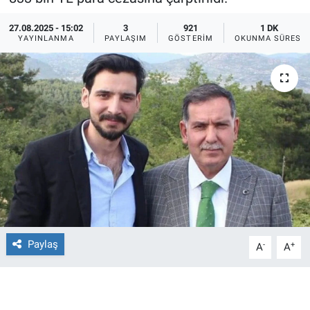
Ege'den Esintiler
İletişim
27.08.2025 - 15:02
3
921
1 DK
YAYINLANMA
PAYLAŞIM
GÖSTERIM
OKUNMA SÜRESI
Eğitim
Eğlence
Ekonomi
Forum
Gerçeğin İzinde
Gün Başlıyor
Paylaş
-
+
A
A
Gün Bitiyor
Gün Ortası