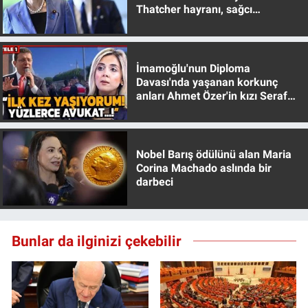
Thatcher hayranı, sağcı
Yerel Yaşam
muhafazakar
Canlı Yayın
İmamoğlu'nun Diploma
Davası'nda yaşanan korkunç
anları Ahmet Özer'in kızı Seraf
Özer anlattı!
Nobel Barış ödülünü alan Maria
Corina Machado aslında bir
darbeci
Bunlar da ilginizi çekebilir