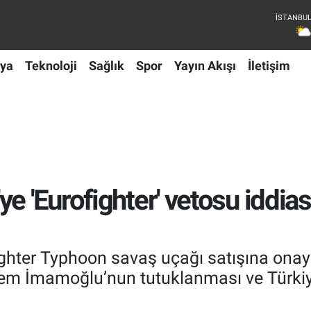
ya
Teknoloji
Sağlık
Spor
Yayın Akışı
İletişim
e 'Eurofighter' vetosu iddias
ghter Typhoon savaş uçağı satışına onay
rem İmamoğlu’nun tutuklanması ve Türk