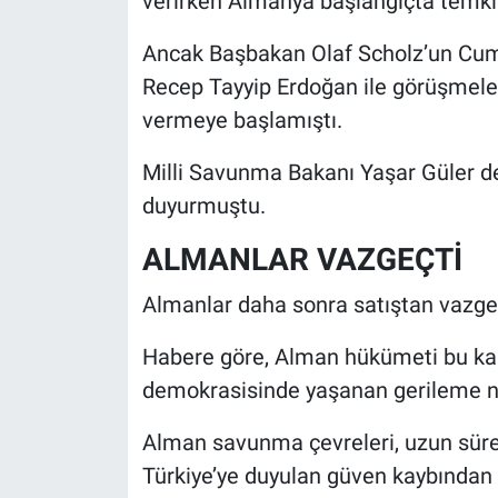
verirken Almanya başlangıçta temkin
Nedir
Ancak Başbakan Olaf Scholz’un Cu
Popüler
Recep Tayyip Erdoğan ile görüşmele
vermeye başlamıştı.
Programlar
Milli Savunma Bakanı Yaşar Güler d
Sağlık
duyurmuştu.
Spor
ALMANLAR VAZGEÇTİ
Teknoloji
Almanlar daha sonra satıştan vazgeç
Türkiye'nin Geleceği
Habere göre, Alman hükümeti bu ka
demokrasisinde yaşanan gerileme ne
Türkiye'nin Gündemi
Alman savunma çevreleri, uzun süren
Yerel Gündem
Türkiye’ye duyulan güven kaybından k