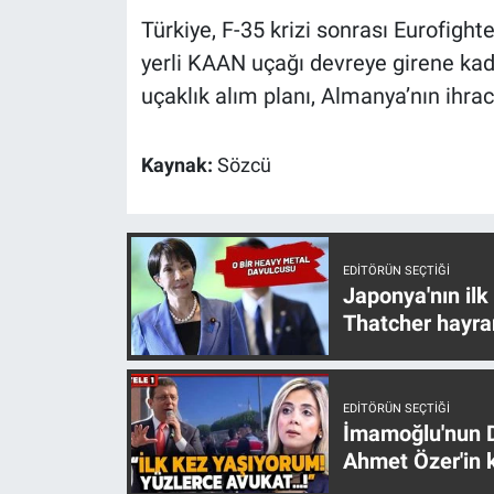
Yerel Yaşam
Türkiye, F-35 krizi sonrası Eurofigh
yerli KAAN uçağı devreye girene kad
Canlı Yayın
uçaklık alım planı, Almanya’nın ihrac
Kaynak:
Sözcü
EDITÖRÜN SEÇTIĞI
Japonya'nın ilk
Thatcher hayra
EDITÖRÜN SEÇTIĞI
İmamoğlu'nun D
Ahmet Özer'in k