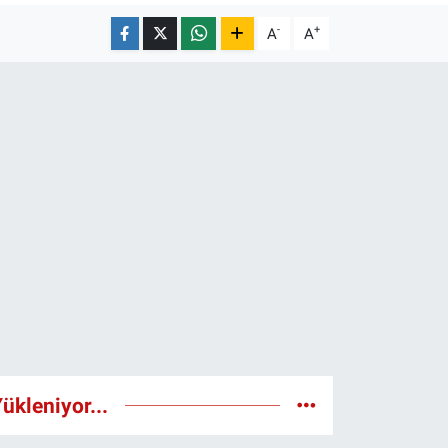
-
+
A
A
ükleniyor...