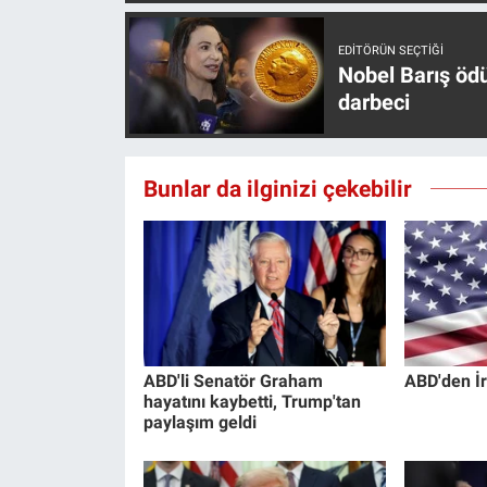
EDITÖRÜN SEÇTIĞI
Nobel Barış öd
darbeci
Bunlar da ilginizi çekebilir
ABD'li Senatör Graham
ABD'den İr
hayatını kaybetti, Trump'tan
paylaşım geldi