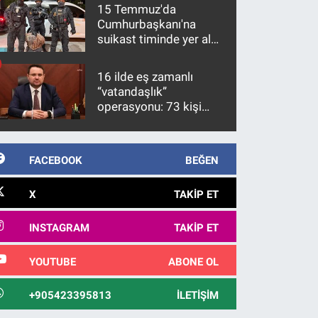
15 Temmuz'da
Cumhurbaşkanı'na
suikast timinde yer alan
firari FETÖ hükümlüsü
10 yıl sonra yakalandı
16 ilde eş zamanlı
“vatandaşlık”
operasyonu: 73 kişi
gözaltına alındı
FACEBOOK
BEĞEN
X
TAKIP ET
INSTAGRAM
TAKIP ET
YOUTUBE
ABONE OL
+905423395813
İLETIŞIM