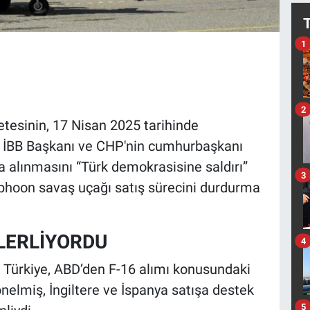
1
2
tesinin, 17 Nisan 2025 tarihinde
, İBB Başkanı ve CHP'nin cumhurbaşkanı
 alınmasını “Türk demokrasisine saldırı”
3
Typhoon savaş uçağı satış sürecini durdurma
LERLİYORDU
4
. Türkiye, ABD’den F-16 alımı konusundaki
yönelmiş, İngiltere ve İspanya satışa destek
5