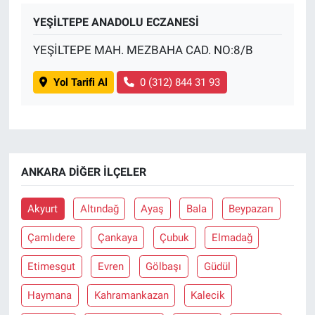
YEŞİLTEPE ANADOLU ECZANESİ
Gündem Özel
YEŞİLTEPE MAH. MEZBAHA CAD. NO:8/B
Günün görüntüsü
Yol Tarifi Al
0 (312) 844 31 93
Haber
İlan
ANKARA DIĞER İLÇELER
Kimdir
Akyurt
Altındağ
Ayaş
Bala
Beypazarı
Koronavirüs
Çamlıdere
Çankaya
Çubuk
Elmadağ
Kültür Sanat
Etimesgut
Evren
Gölbaşı
Güdül
Ne demişti
Haymana
Kahramankazan
Kalecik