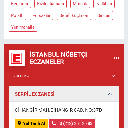
Nedir
Keçiören
Kızılcahamam
Mamak
Nallıhan
Polatlı
Pursaklar
Şereflikoçhisar
Sincan
Popüler
Yenimahalle
Programlar
Sağlık
İSTANBUL NÖBETÇI
Spor
ECZANELER
Teknoloji
Türkiye'nin Geleceği
SERPİL ECZANESİ
Türkiye'nin Gündemi
CİHANGİR MAH.CİHANGİR CAD. NO:37D
Yerel Gündem
Yol Tarifi Al
0 (212) 251 26 83