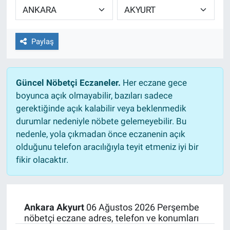
Ege'den Esintiler
İletişim
Paylaş
Eğitim
Eğlence
Güncel Nöbetçi Eczaneler.
Her eczane gece
boyunca açık olmayabilir, bazıları sadece
Ekonomi
gerektiğinde açık kalabilir veya beklenmedik
durumlar nedeniyle nöbete gelemeyebilir. Bu
Forum
nedenle, yola çıkmadan önce eczanenin açık
olduğunu telefon aracılığıyla teyit etmeniz iyi bir
Gerçeğin İzinde
fikir olacaktır.
Gün Başlıyor
Gün Bitiyor
Ankara Akyurt
06 Ağustos 2026 Perşembe
nöbetçi eczane adres, telefon ve konumları
Gün Ortası