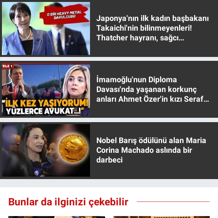
Yerel Yaşam
Japonya'nın ilk kadın başbakanı
Takaichi'nin bilinmeyenleri!
Canlı Yayın
Thatcher hayranı, sağcı
muhafazakar
İmamoğlu'nun Diploma
Davası'nda yaşanan korkunç
anları Ahmet Özer'in kızı Seraf
Özer anlattı!
Nobel Barış ödülünü alan Maria
Corina Machado aslında bir
darbeci
Bunlar da ilginizi çekebilir