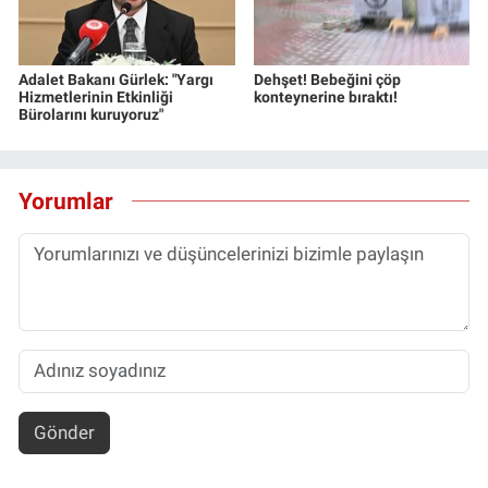
Adalet Bakanı Gürlek: "Yargı
Dehşet! Bebeğini çöp
Hizmetlerinin Etkinliği
konteynerine bıraktı!
Bürolarını kuruyoruz"
Yorumlar
Gönder