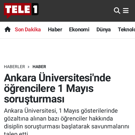
Anında Manşet
Son Dakika
Nöbetçi Eczaneler
Son Dakika
Haber
Ekonomi
Dünya
Teknolo
Başka Sohbetler
Haber
Hava Durumu
Belgesel
Ekonomi
Namaz Vakitleri
HABERLER
HABER
Bilim turu
Dünya
Trafik Durumu
Ankara Üniversitesi'nde
Bilim ve Teknoloji Evreni
Teknoloji
Süper Lig Puan Durumu ve Fikstür
öğrencilere 1 Mayıs
soruşturması
Doğa Konuşuyor
Sağlık
Tüm Manşetler
Ankara Üniversitesi, 1 Mayıs gösterilerinde
Dünya
Spor
Son Dakika Haberleri
gözaltına alınan bazı öğrenciler hakkında
disiplin soruşturması başlatarak savunmalarını
Ege Saati
Yayın Akışı
Haber Arşivi
talep etti.