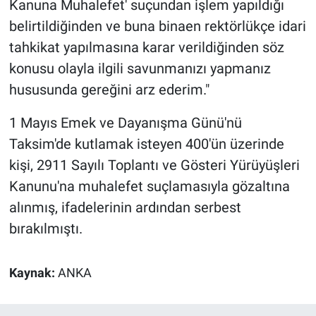
Kanuna Muhalefet' suçundan işlem yapıldığı
Nedir
belirtildiğinden ve buna binaen rektörlükçe idari
Popüler
tahkikat yapılmasına karar verildiğinden söz
konusu olayla ilgili savunmanızı yapmanız
Programlar
hususunda gereğini arz ederim."
Sağlık
1 Mayıs Emek ve Dayanışma Günü'nü
Taksim'de kutlamak isteyen 400'ün üzerinde
Spor
kişi, 2911 Sayılı Toplantı ve Gösteri Yürüyüşleri
Teknoloji
Kanunu'na muhalefet suçlamasıyla gözaltına
alınmış, ifadelerinin ardından serbest
Türkiye'nin Geleceği
bırakılmıştı.
Türkiye'nin Gündemi
Kaynak:
ANKA
Yerel Gündem