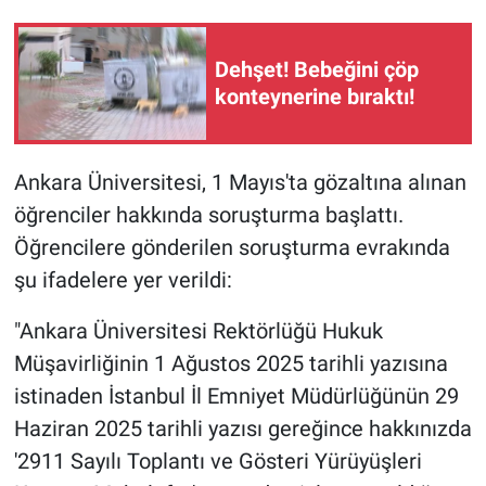
Gündem Özel
Dehşet! Bebeğini çöp
konteynerine bıraktı!
Günün görüntüsü
Haber
Ankara Üniversitesi, 1 Mayıs'ta gözaltına alınan
öğrenciler hakkında soruşturma başlattı.
İlan
Öğrencilere gönderilen soruşturma evrakında
Kimdir
şu ifadelere yer verildi:
Koronavirüs
"Ankara Üniversitesi Rektörlüğü Hukuk
Müşavirliğinin 1 Ağustos 2025 tarihli yazısına
Kültür Sanat
istinaden İstanbul İl Emniyet Müdürlüğünün 29
Haziran 2025 tarihli yazısı gereğince hakkınızda
Ne demişti
'2911 Sayılı Toplantı ve Gösteri Yürüyüşleri