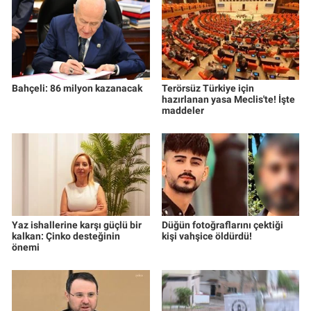
Bahçeli: 86 milyon kazanacak
Terörsüz Türkiye için
hazırlanan yasa Meclis'te! İşte
maddeler
Yaz ishallerine karşı güçlü bir
Düğün fotoğraflarını çektiği
kalkan: Çinko desteğinin
kişi vahşice öldürdü!
önemi