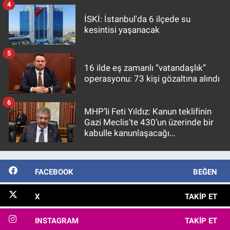
4
İSKİ: İstanbul'da 6 ilçede su
kesintisi yaşanacak
5
16 ilde eş zamanlı “vatandaşlık”
operasyonu: 73 kişi gözaltına alındı
6
MHP’li Feti Yıldız: Kanun teklifinin
Gazi Meclis'te 430’un üzerinde bir
kabulle kanunlaşacağı
görülmektedir
FACEBOOK
BEĞEN
X
TAKIP ET
INSTAGRAM
TAKIP ET