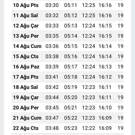
Nedir
10 Ağu Pts
03:30
05:11
12:25
16:16
19:29
11 Ağu Sal
03:32
05:12
12:25
16:16
19:27
Popüler
12 Ağu Çar
03:33
05:13
12:24
16:15
19:26
Programlar
13 Ağu Per
03:35
05:14
12:24
16:15
19:25
14 Ağu Cum
03:36
05:15
12:24
16:14
19:23
Sağlık
15 Ağu Cts
03:38
05:16
12:24
16:14
19:22
Spor
16 Ağu Paz
03:39
05:17
12:24
16:13
19:20
17 Ağu Pts
03:41
05:18
12:24
16:12
19:19
Teknoloji
18 Ağu Sal
03:42
05:19
12:23
16:11
19:18
Türkiye'nin Geleceği
19 Ağu Çar
03:44
05:20
12:23
16:11
19:16
20 Ağu Per
03:45
05:21
12:23
16:10
19:15
Türkiye'nin Gündemi
21 Ağu Cum
03:47
05:22
12:23
16:09
19:13
Yerel Gündem
22 Ağu Cts
03:48
05:23
12:22
16:09
19:12