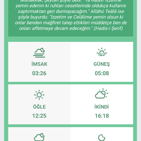
yemin ederim ki ruhları cesetlerinde oldukça kullarını
Ege'den Esintiler
İletişim
saptırmaktan geri durmayacağım." Allâhü Teâlâ ise
şöyle buyurdu: "İzzetim ve Celâlime yemin olsun ki
onlar benden mağfiret talep ettikleri müddetçe ben de
Eğitim
onları affetmeye devam edeceğim." (Hadis-i Şerif)
Eğlence
Ekonomi
İMSAK
GÜNEŞ
03:26
05:08
Forum
Gerçeğin İzinde
ÖĞLE
İKINDI
Gün Başlıyor
12:25
16:18
Gün Bitiyor
Gün Ortası