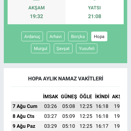
AKŞAM
YATSI
Gündem Özel
19:32
21:08
Günün görüntüsü
Ardanuç
Arhavi
Borçka
Hopa
Haber
Murgul
Şavşat
Yusufeli
İlan
Kimdir
HOPA AYLIK NAMAZ VAKITLERI
Koronavirüs
İMSAK
GÜNEŞ
ÖĞLE
İKINDI
AKŞAM
Kültür Sanat
7 Ağu Cum
03:26
05:08
12:25
16:18
19:32
8 Ağu Cts
03:27
05:09
12:25
16:18
19:31
Ne demişti
9 Ağu Paz
03:29
05:10
12:25
16:17
19:30