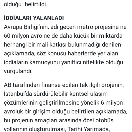
Nedir
olduğu" belirtildi.
Popüler
İDDİALARI YALANLADI
Avrupa Birliği’nin, adı geçen metro projesine ne
Programlar
60 milyon avro ne de daha küçük bir miktarda
herhangi bir mali katkısı bulunmadığı denilen
Sağlık
açıklamada, söz konusu haberlerde yer alan
iddiaların kamuoyunu yanıltıcı nitelikte olduğu
Spor
vurgulandı.
Teknoloji
AB tarafından finanse edilen tek ilgili projenin,
Türkiye'nin Geleceği
İstanbul’da sürdürülebilir kentsel ulaşım
çözümlerinin geliştirilmesine yönelik 6 milyon
Türkiye'nin Gündemi
avroluk bir girişim olduğu belirtilen açıklamada,
bu projenin amaçları arasında özel otobüs
Yerel Gündem
yollarının oluşturulması, Tarihi Yarımada,