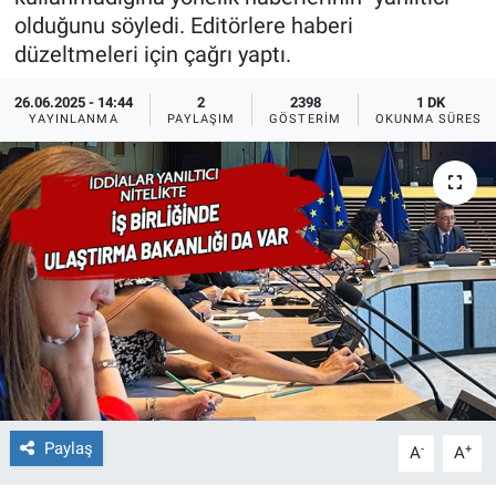
olduğunu söyledi. Editörlere haberi
Ege'den Esintiler
İletişim
düzeltmeleri için çağrı yaptı.
Eğitim
26.06.2025 - 14:44
2
2398
1 DK
YAYINLANMA
PAYLAŞIM
GÖSTERIM
OKUNMA SÜRESI
Eğlence
Ekonomi
Forum
Gerçeğin İzinde
Gün Başlıyor
Gün Bitiyor
Paylaş
-
+
A
A
Gün Ortası