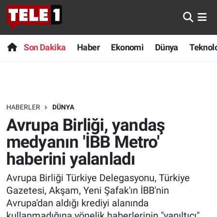
Anında Manşet
Son Dakika
Nöbetçi Eczaneler
Son Dakika
Haber
Ekonomi
Dünya
Teknolo
Başka Sohbetler
Haber
Hava Durumu
Belgesel
Ekonomi
Namaz Vakitleri
HABERLER
DÜNYA
Bilim turu
Dünya
Trafik Durumu
Avrupa Birliği, yandaş
Bilim ve Teknoloji Evreni
Teknoloji
Süper Lig Puan Durumu ve Fikstür
medyanın 'İBB Metro'
haberini yalanladı
Doğa Konuşuyor
Sağlık
Tüm Manşetler
Avrupa Birliği Türkiye Delegasyonu, Türkiye
Dünya
Spor
Son Dakika Haberleri
Gazetesi, Akşam, Yeni Şafak'ın İBB'nin
Avrupa'dan aldığı krediyi alanında
Ege Saati
Yayın Akışı
Haber Arşivi
kullanmadığına yönelik haberlerinin "yanıltıcı"