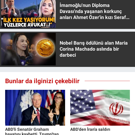
İmamoğlu'nun Diploma
Davası'nda yaşanan korkunç
anları Ahmet Özer'in kızı Seraf
Özer anlattı!
Nobel Barış ödülünü alan Maria
Corina Machado aslında bir
darbeci
Bunlar da ilginizi çekebilir
ABD'li Senatör Graham
ABD'den İran'a saldırı
hayatını kaybetti, Trump'tan