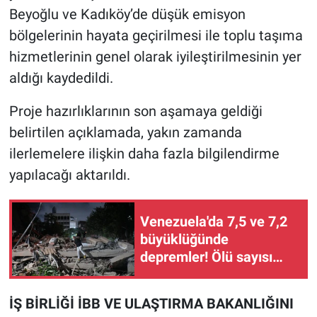
Yerel Yaşam
Beyoğlu ve Kadıköy’de düşük emisyon
bölgelerinin hayata geçirilmesi ile toplu taşıma
Canlı Yayın
hizmetlerinin genel olarak iyileştirilmesinin yer
aldığı kaydedildi.
Proje hazırlıklarının son aşamaya geldiği
belirtilen açıklamada, yakın zamanda
ilerlemelere ilişkin daha fazla bilgilendirme
yapılacağı aktarıldı.
Venezuela'da 7,5 ve 7,2
büyüklüğünde
depremler! Ölü sayısı
artıyor...
İŞ BİRLİĞİ İBB VE ULAŞTIRMA BAKANLIĞINI