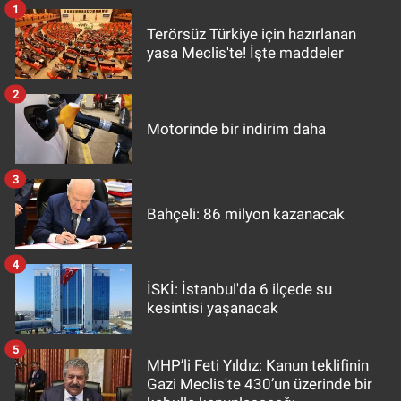
1
Terörsüz Türkiye için hazırlanan
yasa Meclis'te! İşte maddeler
2
Motorinde bir indirim daha
3
Bahçeli: 86 milyon kazanacak
4
İSKİ: İstanbul'da 6 ilçede su
kesintisi yaşanacak
5
MHP’li Feti Yıldız: Kanun teklifinin
Gazi Meclis'te 430’un üzerinde bir