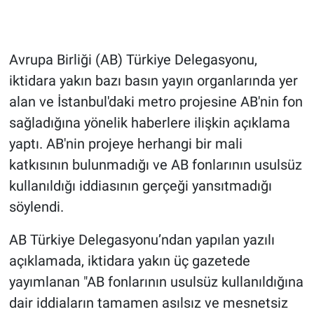
Gündem Özel
Avrupa Birliği (AB) Türkiye Delegasyonu,
Günün görüntüsü
iktidara yakın bazı basın yayın organlarında yer
alan ve İstanbul'daki metro projesine AB'nin fon
Haber
sağladığına yönelik haberlere ilişkin açıklama
İlan
yaptı. AB'nin projeye herhangi bir mali
katkısının bulunmadığı ve AB fonlarının usulsüz
Kimdir
kullanıldığı iddiasının gerçeği yansıtmadığı
söylendi.
Koronavirüs
AB Türkiye Delegasyonu’ndan yapılan yazılı
Kültür Sanat
açıklamada, iktidara yakın üç gazetede
yayımlanan "AB fonlarının usulsüz kullanıldığına
Ne demişti
dair iddiaların tamamen asılsız ve mesnetsiz