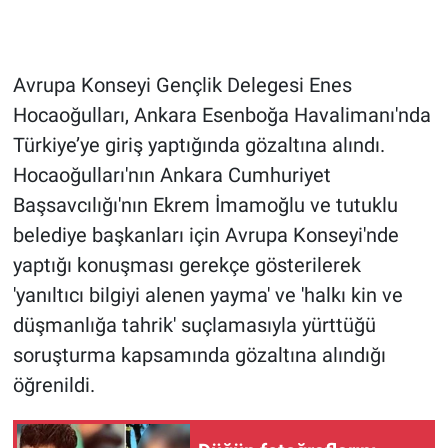
Gündem Özel
Avrupa Konseyi Gençlik Delegesi Enes
Günün görüntüsü
Hocaoğulları, Ankara Esenboğa Havalimanı'nda
Türkiye’ye giriş yaptığında gözaltına alındı.
Haber
Hocaoğulları'nın Ankara Cumhuriyet
İlan
Başsavcılığı'nın Ekrem İmamoğlu ve tutuklu
belediye başkanları için Avrupa Konseyi'nde
Kimdir
yaptığı konuşması gerekçe gösterilerek
'yanıltıcı bilgiyi alenen yayma' ve 'halkı kin ve
Koronavirüs
düşmanlığa tahrik' suçlamasıyla yürttüğü
Kültür Sanat
soruşturma kapsamında gözaltına alındığı
öğrenildi.
Ne demişti