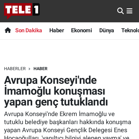
Anında Manşet
Son Dakika
Nöbetçi Eczaneler
Son Dakika
Haber
Ekonomi
Dünya
Teknolo
Başka Sohbetler
Haber
Hava Durumu
Belgesel
Ekonomi
Namaz Vakitleri
HABERLER
HABER
Bilim turu
Dünya
Trafik Durumu
Avrupa Konseyi'nde
Bilim ve Teknoloji Evreni
Teknoloji
Süper Lig Puan Durumu ve Fikstür
İmamoğlu konuşması
yapan genç tutuklandı
Doğa Konuşuyor
Sağlık
Tüm Manşetler
Avrupa Konseyi'nde Ekrem İmamoğlu ve
Dünya
Spor
Son Dakika Haberleri
tutuklu belediye başkanları hakkında konuşma
yapan Avrupa Konseyi Gençlik Delegesi Enes
Ege Saati
Yayın Akışı
Haber Arşivi
Hocaoğulları, 'yanıltıcı bilgiyi alenen yayma' ve