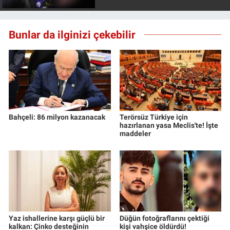
Bunlar da ilginizi çekebilir
Bahçeli: 86 milyon kazanacak
Terörsüz Türkiye için
hazırlanan yasa Meclis'te! İşte
maddeler
Yaz ishallerine karşı güçlü bir
Düğün fotoğraflarını çektiği
kalkan: Çinko desteğinin
kişi vahşice öldürdü!