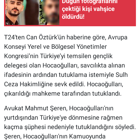
Düğün fotoğraflarını
Nedir
çektiği kişi vahşice
öldürdü!
Popüler
Programlar
T24'ten Can Öztürk'ün haberine göre, Avrupa
Konseyi Yerel ve Bölgesel Yönetimler
Sağlık
Kongresi’nin Türkiye’yi temsilen gençlik
delegesi olan Hocaoğulları, savcılıkta alınan
Spor
ifadesinin ardından tutuklama istemiyle Sulh
Teknoloji
Ceza Hakimliğine sevk edildi. Hocaoğulları,
çıkarıldığı mahkeme tarafından tutuklandı.
Türkiye'nin Geleceği
Avukat Mahmut Şeren, Hocaoğulları'nın
Türkiye'nin Gündemi
yurtdışından Türkiye'ye dönmesine rağmen
kaçma şüphesi nedeniyle tutuklandığını söyledi.
Yerel Gündem
Şeren, Hocaoğulları'nın Kamuoyunda