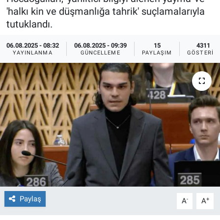
'halkı kin ve düşmanlığa tahrik' suçlamalarıyla
Ege'den Esintiler
İletişim
tutuklandı.
Eğitim
06.08.2025 - 08:32
06.08.2025 - 09:39
15
4311
YAYINLANMA
GÜNCELLEME
PAYLAŞIM
GÖSTERIM
Eğlence
Ekonomi
Forum
Gerçeğin İzinde
Gün Başlıyor
Gün Bitiyor
Paylaş
-
+
A
A
Gün Ortası