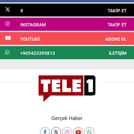
X
TAKIP ET
INSTAGRAM
TAKIP ET
YOUTUBE
ABONE OL
+905423395813
İLETIŞIM
Gerçek Haber