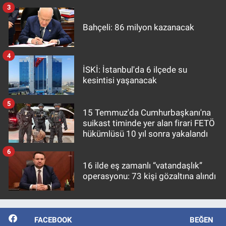
3
Bahçeli: 86 milyon kazanacak
4
İSKİ: İstanbul'da 6 ilçede su
kesintisi yaşanacak
5
15 Temmuz'da Cumhurbaşkanı'na
suikast timinde yer alan firari FETÖ
hükümlüsü 10 yıl sonra yakalandı
6
16 ilde eş zamanlı “vatandaşlık”
operasyonu: 73 kişi gözaltına alındı
FACEBOOK
BEĞEN