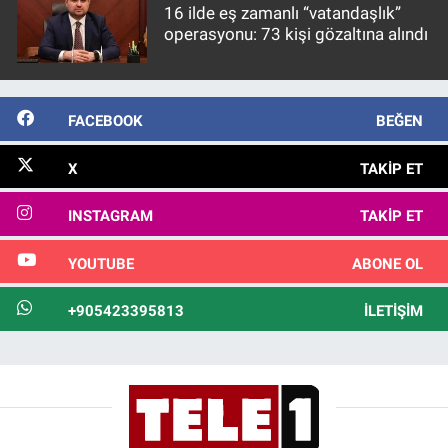
16 ilde eş zamanlı “vatandaşlık”
operasyonu: 73 kişi gözaltına alındı
FACEBOOK
BEĞEN
X
TAKIP ET
INSTAGRAM
TAKIP ET
YOUTUBE
ABONE OL
+905423395813
İLETIŞIM