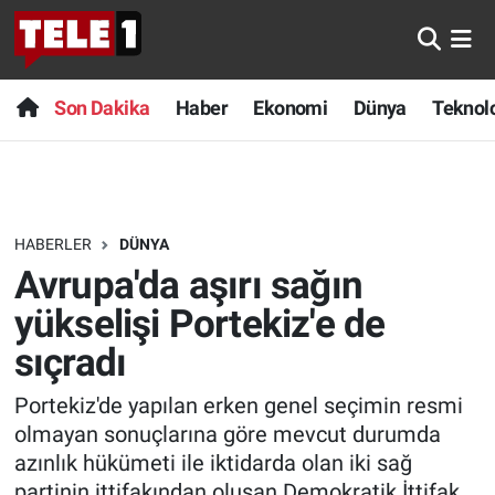
Anında Manşet
Son Dakika
Nöbetçi Eczaneler
Son Dakika
Haber
Ekonomi
Dünya
Teknolo
Başka Sohbetler
Haber
Hava Durumu
Belgesel
Ekonomi
Namaz Vakitleri
HABERLER
DÜNYA
Bilim turu
Dünya
Trafik Durumu
Avrupa'da aşırı sağın
Bilim ve Teknoloji Evreni
Teknoloji
Süper Lig Puan Durumu ve Fikstür
yükselişi Portekiz'e de
sıçradı
Doğa Konuşuyor
Sağlık
Tüm Manşetler
Portekiz'de yapılan erken genel seçimin resmi
Dünya
Spor
Son Dakika Haberleri
olmayan sonuçlarına göre mevcut durumda
azınlık hükümeti ile iktidarda olan iki sağ
Ege Saati
Yayın Akışı
Haber Arşivi
partinin ittifakından oluşan Demokratik İttifak