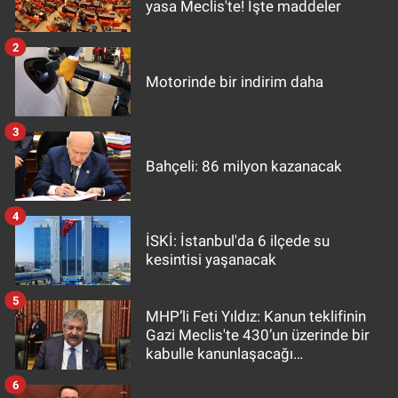
yasa Meclis'te! İşte maddeler
2
Motorinde bir indirim daha
3
Bahçeli: 86 milyon kazanacak
4
İSKİ: İstanbul'da 6 ilçede su
kesintisi yaşanacak
5
MHP’li Feti Yıldız: Kanun teklifinin
Gazi Meclis'te 430’un üzerinde bir
kabulle kanunlaşacağı
görülmektedir
6