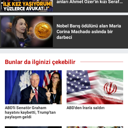
anları Ahmet Özer'in kızı Seraf
Özer anlattı!
Nobel Barış ödülünü alan Maria
Corina Machado aslında bir
darbeci
Bunlar da ilginizi çekebilir
ABD'li Senatör Graham
ABD'den İran'a saldırı
hayatını kaybetti, Trump'tan
paylaşım geldi