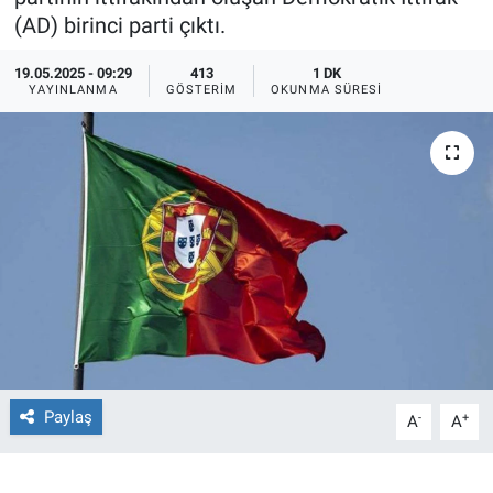
(AD) birinci parti çıktı.
Ege'den Esintiler
İletişim
19.05.2025 - 09:29
413
1 DK
YAYINLANMA
GÖSTERIM
OKUNMA SÜRESI
Eğitim
Eğlence
Ekonomi
Forum
Gerçeğin İzinde
Gün Başlıyor
Paylaş
-
+
A
A
Gün Bitiyor
Gün Ortası