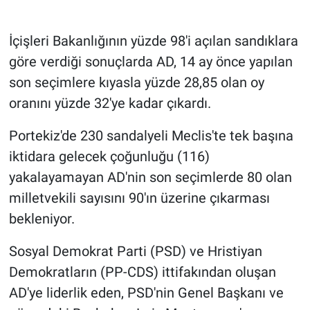
Gündem Özel
İçişleri Bakanlığının yüzde 98'i açılan sandıklara
göre verdiği sonuçlarda AD, 14 ay önce yapılan
Günün görüntüsü
son seçimlere kıyasla yüzde 28,85 olan oy
oranını yüzde 32'ye kadar çıkardı.
Haber
Portekiz'de 230 sandalyeli Meclis'te tek başına
İlan
iktidara gelecek çoğunluğu (116)
Kimdir
yakalayamayan AD'nin son seçimlerde 80 olan
milletvekili sayısını 90'ın üzerine çıkarması
Koronavirüs
bekleniyor.
Kültür Sanat
Sosyal Demokrat Parti (PSD) ve Hristiyan
Demokratların (PP-CDS) ittifakından oluşan
Ne demişti
AD'ye liderlik eden, PSD'nin Genel Başkanı ve