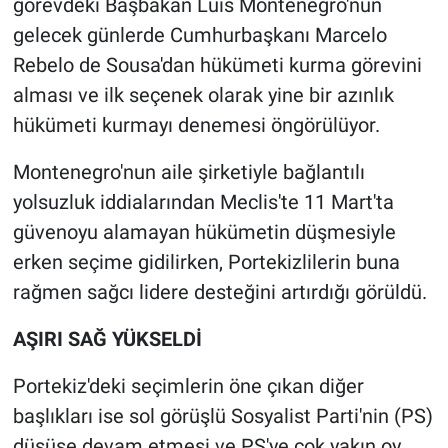
görevdeki Başbakan Luis Montenegro'nun
Nedir
gelecek günlerde Cumhurbaşkanı Marcelo
Popüler
Rebelo de Sousa'dan hükümeti kurma görevini
alması ve ilk seçenek olarak yine bir azınlık
Programlar
hükümeti kurmayı denemesi öngörülüyor.
Sağlık
Montenegro'nun aile şirketiyle bağlantılı
yolsuzluk iddialarından Meclis'te 11 Mart'ta
Spor
güvenoyu alamayan hükümetin düşmesiyle
erken seçime gidilirken, Portekizlilerin buna
Teknoloji
rağmen sağcı lidere desteğini artırdığı görüldü.
Türkiye'nin Geleceği
AŞIRI SAĞ YÜKSELDİ
Türkiye'nin Gündemi
Portekiz'deki seçimlerin öne çıkan diğer
başlıkları ise sol görüşlü Sosyalist Parti'nin (PS)
Yerel Gündem
düşüşe devam etmesi ve PS'ye çok yakın oy