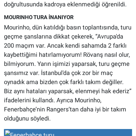
Nedir
doğrultusunda kadroya eklenmediği öğrenildi.
MOURINHO TURA İNANIYOR
Popüler
Mourinho, dün katıldığı basın toplantısında, turu
Programlar
geçme şanslarına dikkat çekerek, “Avrupa'da
200 maçım var. Ancak kendi sahamda 2 farklı
Sağlık
kaybettiğimi hatırlamıyorum! Rövanş nasıl olur,
bilmiyorum. Yarın işimizi yaparsak, turu geçme
Spor
şansımız var. İstanbul'da çok zor bir maç
Teknoloji
oynadık ama bizden çok farklı takım değiller.
Biz aynı hataları yaparsak, elenmeyi hak ederiz”
Türkiye'nin Geleceği
ifadelerini kullandı. Ayrıca Mourinho,
Fenerbahçe’nin Rangers’tan daha iyi bir takım
Türkiye'nin Gündemi
olduğunu söyledi.
Yerel Gündem