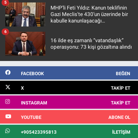
5
MHP’li Feti Yıldız: Kanun teklifinin
Gazi Meclis'te 430’un üzerinde bir
kabulle kanunlaşacağı
görülmektedir
6
16 ilde eş zamanlı “vatandaşlık”
operasyonu: 73 kişi gözaltına alındı
FACEBOOK
BEĞEN
X
TAKIP ET
INSTAGRAM
TAKIP ET
YOUTUBE
ABONE OL
+905423395813
İLETIŞIM