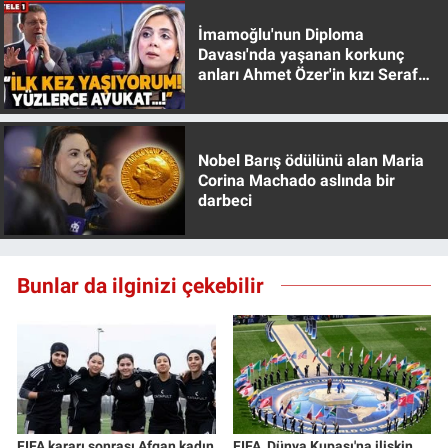
İmamoğlu'nun Diploma
Davası'nda yaşanan korkunç
anları Ahmet Özer'in kızı Seraf
Özer anlattı!
Nobel Barış ödülünü alan Maria
Corina Machado aslında bir
darbeci
Bunlar da ilginizi çekebilir
FIFA kararı sonrası Afgan kadın
FIFA, Dünya Kupası'na ilişkin