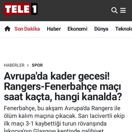
Anında Manşet
Son Dakika
Nöbetçi Eczaneler
Son Dakika
Haber
Ekonomi
Dünya
Teknolo
Başka Sohbetler
Haber
Hava Durumu
Belgesel
Ekonomi
Namaz Vakitleri
HABERLER
SPOR
Bilim turu
Dünya
Trafik Durumu
Avrupa'da kader gecesi!
Bilim ve Teknoloji Evreni
Teknoloji
Süper Lig Puan Durumu ve Fikstür
Rangers-Fenerbahçe maçı
saat kaçta, hangi kanalda?
Doğa Konuşuyor
Sağlık
Tüm Manşetler
Fenerbahçe, bu akşam Avrupa'da Rangers ile
Dünya
Spor
Son Dakika Haberleri
ölüm kalım maçına çıkacak. Sarı lacivertli ekip
ilk maçı 3-1 kaybettiği turun rövanşında
Ege Saati
Yayın Akışı
Haber Arşivi
İskoçya'nın Glasgow kentinde galibiyet