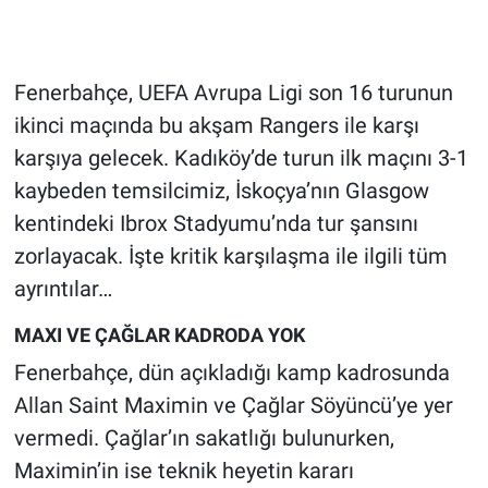
Gündem Özel
Fenerbahçe, UEFA Avrupa Ligi son 16 turunun
Günün görüntüsü
ikinci maçında bu akşam Rangers ile karşı
karşıya gelecek. Kadıköy’de turun ilk maçını 3-1
Haber
kaybeden temsilcimiz, İskoçya’nın Glasgow
İlan
kentindeki Ibrox Stadyumu’nda tur şansını
zorlayacak. İşte kritik karşılaşma ile ilgili tüm
Kimdir
ayrıntılar…
Koronavirüs
MAXI VE ÇAĞLAR KADRODA YOK
Fenerbahçe, dün açıkladığı kamp kadrosunda
Kültür Sanat
Allan Saint Maximin ve Çağlar Söyüncü’ye yer
vermedi. Çağlar’ın sakatlığı bulunurken,
Ne demişti
Maximin’in ise teknik heyetin kararı