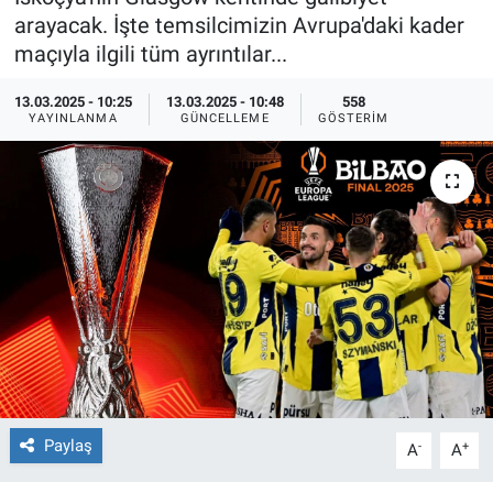
arayacak. İşte temsilcimizin Avrupa'daki kader
Ege'den Esintiler
İletişim
maçıyla ilgili tüm ayrıntılar...
Eğitim
13.03.2025 - 10:25
13.03.2025 - 10:48
558
YAYINLANMA
GÜNCELLEME
GÖSTERIM
Eğlence
Ekonomi
Forum
Gerçeğin İzinde
Gün Başlıyor
Gün Bitiyor
Paylaş
-
+
A
A
Gün Ortası