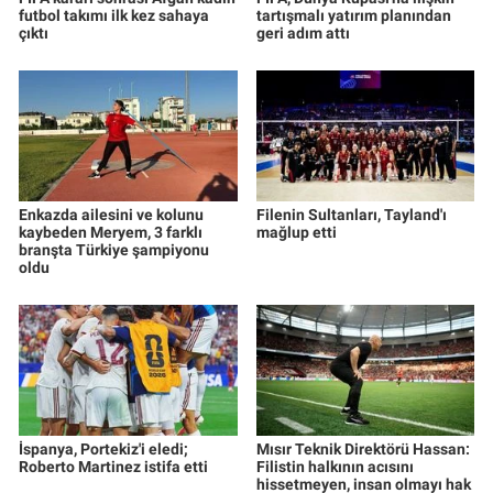
futbol takımı ilk kez sahaya
tartışmalı yatırım planından
çıktı
geri adım attı
Enkazda ailesini ve kolunu
Filenin Sultanları, Tayland'ı
kaybeden Meryem, 3 farklı
mağlup etti
branşta Türkiye şampiyonu
oldu
İspanya, Portekiz'i eledi;
Mısır Teknik Direktörü Hassan:
Roberto Martinez istifa etti
Filistin halkının acısını
hissetmeyen, insan olmayı hak