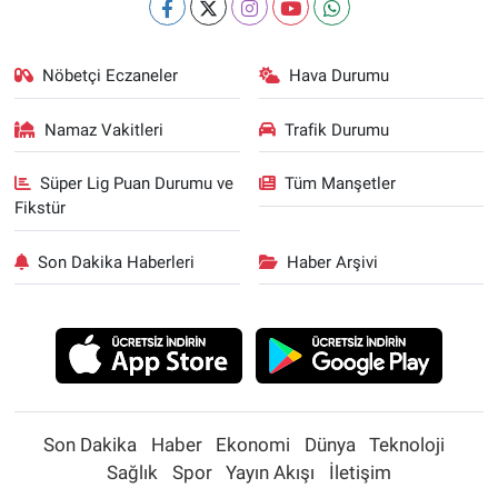
Yerel Yaşam
Canlı Yayın
Nöbetçi Eczaneler
Hava Durumu
Namaz Vakitleri
Trafik Durumu
Süper Lig Puan Durumu ve
Tüm Manşetler
Fikstür
Son Dakika Haberleri
Haber Arşivi
Son Dakika
Haber
Ekonomi
Dünya
Teknoloji
Sağlık
Spor
Yayın Akışı
İletişim