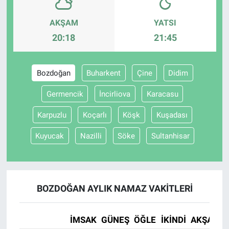
AKŞAM
YATSI
Gündem Özel
20:18
21:45
Günün görüntüsü
Bozdoğan
Buharkent
Çine
Didim
Haber
Germencik
İncirliova
Karacasu
İlan
Karpuzlu
Koçarlı
Köşk
Kuşadası
Kimdir
Kuyucak
Nazilli
Söke
Sultanhisar
Koronavirüs
Kültür Sanat
BOZDOĞAN AYLIK NAMAZ VAKITLERI
Ne demişti
İMSAK
GÜNEŞ
ÖĞLE
İKINDI
AKŞAM