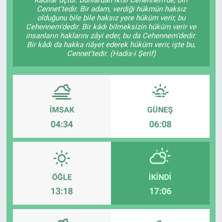
Cennet’tedir. Bir adam, verdiği hükmün haksız
Ege'den Esintiler
İletişim
olduğunu bile bile haksız yere hüküm verir, bu
Cehennem’dedir. Bir kâdı bilmeksizin hüküm verir ve
insanların haklarını zâyi eder, bu da Cehennem’dedir.
Eğitim
Bir kâdı da hakka riâyet ederek hüküm verir, işte bu,
Cennet’tedir. (Hadis-i Şerif)
Eğlence
Ekonomi
İMSAK
GÜNEŞ
Forum
04:34
06:08
Gerçeğin İzinde
Gün Başlıyor
ÖĞLE
İKINDI
13:18
17:06
Gün Bitiyor
Gün Ortası