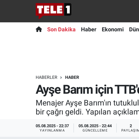
Anında Manşet
Son Dakika
Nöbetçi Eczaneler
Son Dakika
Haber
Ekonomi
Dün
Başka Sohbetler
Haber
Hava Durumu
Belgesel
Ekonomi
Namaz Vakitleri
Bilim turu
Dünya
Trafik Durumu
HABERLER
HABER
Ayşe Barım için TTB'd
Bilim ve Teknoloji Evreni
Teknoloji
Süper Lig Puan Durumu ve Fikstür
Menajer Ayşe Barım'ın tutuklu
Doğa Konuşuyor
Sağlık
Tüm Manşetler
bir çağrı geldi. Yapılan açıkla
Dünya
Spor
Son Dakika Haberleri
05.08.2025 - 22:37
05.08.2025 - 22:44
2
YAYINLANMA
GÜNCELLEME
PAYLAŞI
Ege Saati
Yayın Akışı
Haber Arşivi