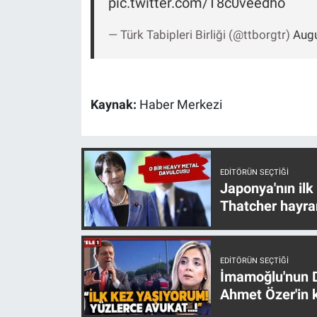
pic.twitter.com/T8c0veedho
— Türk Tabipleri Birliği (@ttborgtr)
Augu
Kaynak:
Haber Merkezi
EDITÖRÜN SEÇTIĞI
Japonya'nın ilk
Thatcher hayra
EDITÖRÜN SEÇTIĞI
İmamoğlu'nun D
Ahmet Özer'in k