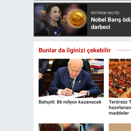
EDITÖRÜN SEÇTIĞI
Nobel Barış öd
darbeci
Bunlar da ilginizi çekebilir
Bahçeli: 86 milyon kazanacak
Terörsüz T
hazırlanan
maddeler