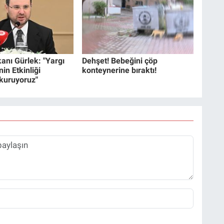
anı Gürlek: "Yargı
Dehşet! Bebeğini çöp
in Etkinliği
konteynerine bıraktı!
 kuruyoruz"