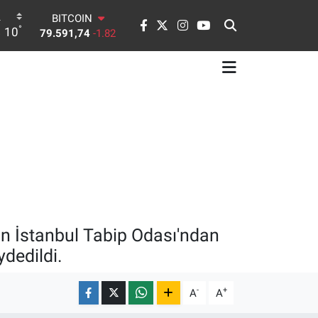
DOLAR
°
10
45,43620
0.02
EURO
53,38690
0.19
STERLİN
61,60380
0.18
G.ALTIN
6862,09000
0.19
BİST100
14.598,00
0
BITCOIN
79.591,74
-1.82
an İstanbul Tabip Odası'ndan
ydedildi.
-
+
A
A