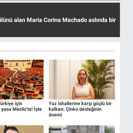
ülünü alan Maria Corina Machado aslında bir
ürkiye için
Yaz ishallerine karşı güçlü bir
 yasa Meclis'te! İşte
kalkan: Çinko desteğinin
önemi