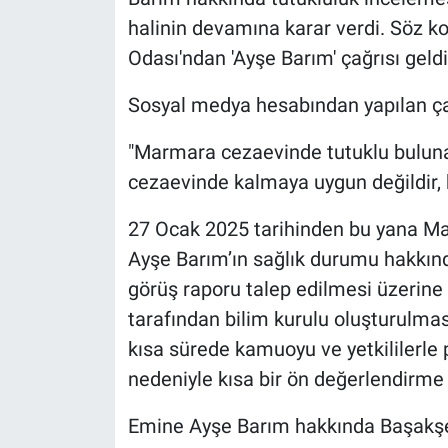
Nedir
halinin devamına karar verdi. Söz k
Odası'ndan 'Ayşe Barım' çağrısı geldi
Popüler
Sosyal medya hesabından yapılan çağ
Programlar
"Marmara cezaevinde tutuklu buluna
Sağlık
cezaevinde kalmaya uygun değildir, b
Spor
27 Ocak 2025 tarihinden bu yana M
Ayşe Barım’ın sağlık durumu hakkınd
Teknoloji
görüş raporu talep edilmesi üzerine 
Türkiye'nin Geleceği
tarafından bilim kurulu oluşturulmas
kısa sürede kamuoyu ve yetkililerle 
Türkiye'nin Gündemi
nedeniyle kısa bir ön değerlendirme 
Yerel Gündem
Emine Ayşe Barım hakkında Başakşe