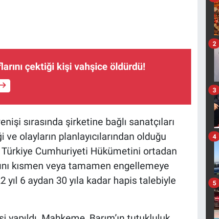
2
arını çektiği kişi vahşice öldürdü!
3
nişi sırasında şirketine bağlı sanatçıları
i ve olayların planlayıcılarından olduğu
4
ak Türkiye Cumhuriyeti Hükümetini ortadan
sını kısmen veya tamamen engellemeye
yıl 6 aydan 30 yıla kadar hapis talebiyle
5
i yapıldı. Mahkeme, Barım’ın tutukluluk