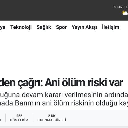
ya
Teknoloji
Sağlık
Spor
Yayın Akışı
İletişim
en çağrı: Ani ölüm riski var
luğuna devam kararı verilmesinin ardınd
mada Barım'ın ani ölüm riskinin olduğu ka
255
2 DK
M
GÖSTERIM
OKUNMA SÜRESI