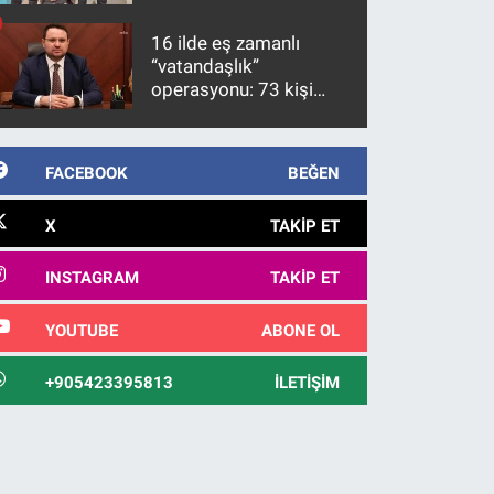
firari FETÖ hükümlüsü
10 yıl sonra yakalandı
16 ilde eş zamanlı
“vatandaşlık”
operasyonu: 73 kişi
gözaltına alındı
FACEBOOK
BEĞEN
X
TAKIP ET
INSTAGRAM
TAKIP ET
YOUTUBE
ABONE OL
+905423395813
İLETIŞIM