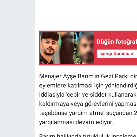
Gündem Özel
Günün görüntüsü
Düğün fotoğrafl
Haber
İçeriği Görüntüle
İlan
Menajer Ayşe Barım'ın Gezi Parkı dire
Kimdir
eylemlere katılması için yönlendirdiğ
Koronavirüs
iddiasıyla ‘cebir ve şiddet kullanar
kaldırmaya veya görevlerini yapma
Kültür Sanat
teşebbüse yardım etme’ suçundan 22 
yargılanması devam ediyor.
Ne demişti
Barım hakkında tutukluluk incelemes