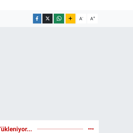
-
+
A
A
ükleniyor...