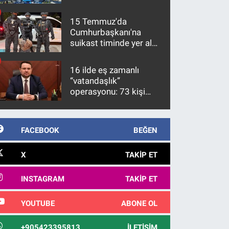
15 Temmuz'da
Cumhurbaşkanı'na
suikast timinde yer alan
firari FETÖ hükümlüsü
10 yıl sonra yakalandı
16 ilde eş zamanlı
“vatandaşlık”
operasyonu: 73 kişi
gözaltına alındı
FACEBOOK
BEĞEN
X
TAKIP ET
INSTAGRAM
TAKIP ET
YOUTUBE
ABONE OL
+905423395813
İLETIŞIM