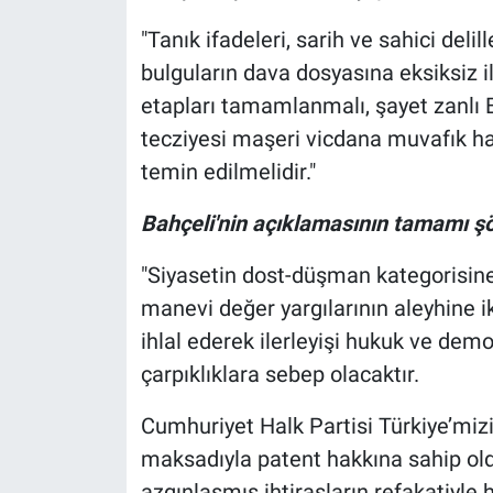
Nedir
"Tanık ifadeleri, sarih ve sahici delill
Popüler
bulguların dava dosyasına eksiksiz 
etapları tamamlanmalı, şayet zanlı
Programlar
tecziyesi maşeri vicdana muvafık ha
temin edilmelidir."
Sağlık
Bahçeli'nin açıklamasının tamamı şö
Spor
"Siyasetin dost-düşman kategorisine t
Teknoloji
manevi değer yargılarının aleyhine ik
ihlal ederek ilerleyişi hukuk ve dem
Türkiye'nin Geleceği
çarpıklıklara sebep olacaktır.
Türkiye'nin Gündemi
Cumhuriyet Halk Partisi Türkiye’miz
maksadıyla patent hakkına sahip old
Yerel Gündem
azgınlaşmış ihtirasların refakatiyle h