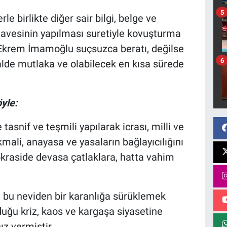
5
erle birlikte diğer sair bilgi, belge ve
ilavesinin yapılması suretiyle kovuşturma
 Ekrem İmamoğlu suçsuzca beratı, değilse
6
lde mutlaka ve olabilecek en kısa sürede
yle:
asnif ve teşmili yapılarak icrası, milli ve
mali, anayasa ve yasaların bağlayıcılığını
okraside devasa çatlaklara, hatta vahim
i bu neviden bir karanlığa sürüklemek
uğu kriz, kaos ve kargaşa siyasetine
ız vermiştir.