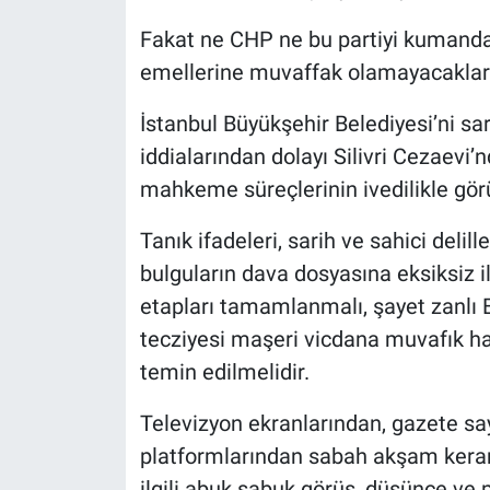
Fakat ne CHP ne bu partiyi kumanda e
emellerine muvaffak olamayacaklard
İstanbul Büyükşehir Belediyesi’ni sar
iddialarından dolayı Silivri Cezaevi’
mahkeme süreçlerinin ivedilikle gö
Tanık ifadeleri, sarih ve sahici delille
bulguların dava dosyasına eksiksiz 
etapları tamamlanmalı, şayet zanlı
tecziyesi maşeri vicdana muvafık ha
temin edilmelidir.
Televizyon ekranlarından, gazete s
platformlarından sabah akşam kerame
ilgili abuk sabuk görüş, düşünce ve 