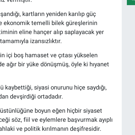
ndığı, kartların yeniden karılıp güç
ve ekonomik temelli bilek güreşlerinin
minin eline hançer alıp saplayacak yer
 tamamıyla izansızlıktır.
nin içi boş hamaset ve çıtası yükselen
 ağır bir yüke dönüşmüş, öyle ki hıyanet
kaybettiği, siyasi onurunu hiçe saydığı,
dan devşirdiği ortadadır.
n üstünlüğüne boyun eğen hiçbir siyaset
ği söz, fiil ve eylemlere başvurmak ayıplı
laki ve politik kırılmanın deşifresidir.