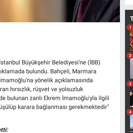
1
2
stanbul Büyükşehir Belediyesi'ne (İBB)
 açıklamada bulundu. Bahçeli, Marmara
 İmamoğlu'na yönelik açıklamasında
3
ran hırsızlık, rüşvet ve yolsuzluk
nde bulunan zanlı Ekrem İmamoğlu'yla ilgili
rüşülüp karara bağlanması gerekmektedir"
4
ti: