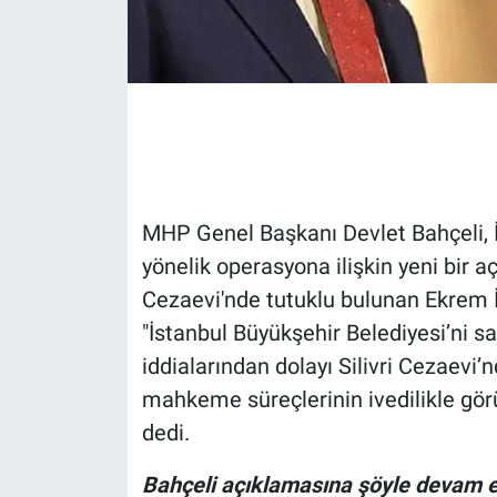
Gündem Özel
Günün görüntüsü
Haber
İlan
MHP Genel Başkanı Devlet Bahçeli, İ
yönelik operasyona ilişkin yeni bir
Kimdir
Cezaevi'nde tutuklu bulunan Ekrem
"İstanbul Büyükşehir Belediyesi’ni sa
Koronavirüs
iddialarından dolayı Silivri Cezaevi’
Kültür Sanat
mahkeme süreçlerinin ivedilikle gö
dedi.
Ne demişti
Bahçeli açıklamasına şöyle devam et