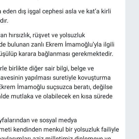
den dış işgal cephesi asla ve kat’a kirli
ır.
an hırsızlık, rüşvet ve yolsuzluk
nde bulunan zanlı Ekrem İmamoğlu’yla ilgili
rüşülüp karara bağlanması gerekmektedir.
rle birlikte diğer sair bilgi, belge ve
ilavesinin yapılması suretiyle kovuşturma
 Ekrem İmamoğlu suçsuzca beratı, değilse
lde mutlaka ve olabilecek en kısa sürede
ayfalarından ve sosyal medya
ti kendinden menkul bir yolsuzluk failiyle
paylaşımları aziz milletimiz dinlemeye ve