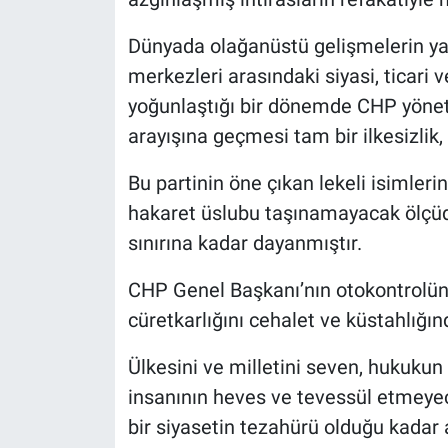
Yerel Yaşam
Dünyada olağanüstü gelişmelerin yaşa
Canlı Yayın
merkezleri arasındaki siyasi, ticari 
yoğunlaştığı bir dönemde CHP yöneti
arayışına geçmesi tam bir ilkesizlik,
Bu partinin öne çıkan lekeli isimleri
hakaret üslubu taşınamayacak ölçüde
sınırına kadar dayanmıştır.
CHP Genel Başkanı’nın otokontrolünü 
cüretkarlığını cehalet ve küstahlığın
Ülkesini ve milletini seven, hukuku
insanının heves ve tevessül etmeyece
bir siyasetin tezahürü olduğu kadar ah