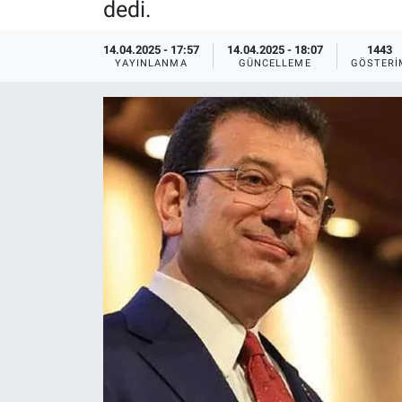
dedi.
Ege'den Esintiler
İletişim
14.04.2025 - 17:57
14.04.2025 - 18:07
1443
YAYINLANMA
GÜNCELLEME
GÖSTERI
Eğitim
Eğlence
Ekonomi
Forum
Gerçeğin İzinde
Gün Başlıyor
Gün Bitiyor
Gün Ortası