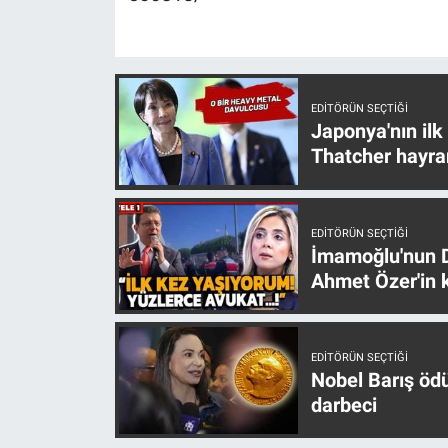
Nedir
Popüler
Programlar
EDITÖRÜN SEÇTIĞI
Japonya'nın ilk
Thatcher hayra
Sağlık
Spor
EDITÖRÜN SEÇTIĞI
İmamoğlu'nun D
Teknoloji
Ahmet Özer'in k
Türkiye'nin Geleceği
EDITÖRÜN SEÇTIĞI
Türkiye'nin Gündemi
Nobel Barış öd
darbeci
Yerel Gündem