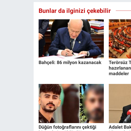
Yerel Yaşam
Bunlar da ilginizi çekebilir
Canlı Yayın
Bahçeli: 86 milyon kazanacak
Terörsüz T
hazırlanan
maddeler
Düğün fotoğraflarını çektiği
Adalet Bak