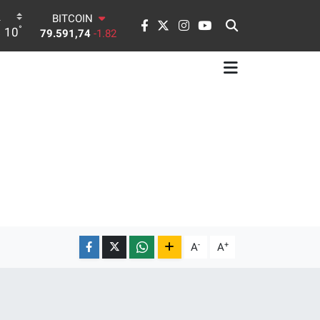
BITCOIN
79.591,74
-1.82
°
10
DOLAR
45,43620
0.02
EURO
53,38690
0.19
STERLİN
61,60380
0.18
G.ALTIN
6862,09000
0.19
BİST100
14.598,00
0
-
+
A
A