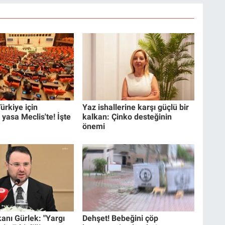
ürkiye için
Yaz ishallerine karşı güçlü bir
 yasa Meclis'te! İşte
kalkan: Çinko desteğinin
önemi
anı Gürlek: "Yargı
Dehşet! Bebeğini çöp