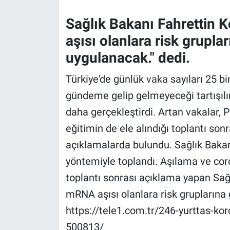
Sağlık Bakanı Fahrettin 
Gündem Özel
aşısı olanlara risk grupla
Günün görüntüsü
uygulanacak." dedi.
Haber
Türkiye'de günlük
vaka
sayıları 25 bi
gündeme gelip gelmeyeceği tartışılır
İlan
daha gerçekleştirdi. Artan vakalar, 
eğitimin de ele alındığı toplantı son
Kimdir
açıklamalarda bulundu. Sağlık Bakan
Koronavirüs
yöntemiyle toplandı. Aşılama ve cor
toplantı sonrası açıklama yapan Sağl
Kültür Sanat
mRNA aşısı olanlara risk gruplarına
Ne demişti
https://tele1.com.tr/246-yurttas-kor
500813/