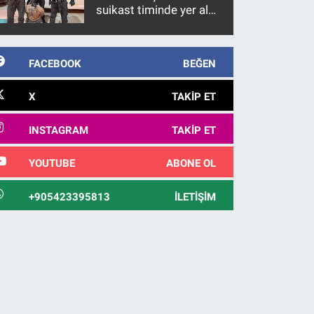
suikast timinde yer alan
firari FETÖ hükümlüsü
10 yıl sonra yakalandı
FACEBOOK
BEĞEN
X
TAKIP ET
INSTAGRAM
TAKIP ET
YOUTUBE
ABONE OL
+905423395813
İLETIŞIM