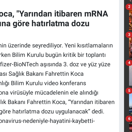
2
Koca, "Yarından itibaren mRNA
rına göre hatırlatma dozu
3
nin üzerinde seyrediliyor. Yeni kısıtlamaların
ken Bilim Kurulu bugün kritik bir toplantı
4
Pfizer-BioNTech aşısında 3. doz ve yüz yüze
rası Sağlık Bakanı Fahrettin Koca
lığı Bilim Kurulu video konferans
5
ona virüsüyle mücadelenin ele alındığı
ık Bakanı Fahrettin Koca, “Yarından itibaren
 göre hatırlatma dozu uygulanacak” dedi.
6
onavirus-nedeniyle-hayatini-kaybetti-