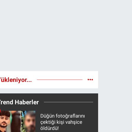
ükleniyor...
Trend Haberler
Düğün fotoğraflarını
çektiği kişi vahşice
öldürdü!