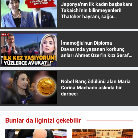
Nedir
Japonya'nın ilk kadın başbakanı
Takaichi'nin bilinmeyenleri!
Thatcher hayranı, sağcı
Popüler
muhafazakar
Programlar
İmamoğlu'nun Diploma
Davası'nda yaşanan korkunç
Sağlık
anları Ahmet Özer'in kızı Seraf
Özer anlattı!
Spor
Teknoloji
Nobel Barış ödülünü alan Maria
Corina Machado aslında bir
darbeci
Türkiye'nin Geleceği
Türkiye'nin Gündemi
Bunlar da ilginizi çekebilir
Yerel Gündem