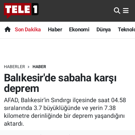
Anında Manşet
Son Dakika
Nöbetçi Eczaneler
Son Dakika
Haber
Ekonomi
Dünya
Teknolo
Başka Sohbetler
Haber
Hava Durumu
Belgesel
Ekonomi
Namaz Vakitleri
HABERLER
HABER
Bilim turu
Dünya
Trafik Durumu
Balıkesir'de sabaha karşı
Bilim ve Teknoloji Evreni
Teknoloji
Süper Lig Puan Durumu ve Fikstür
deprem
AFAD, Balıkesir'in Sındırgı ilçesinde saat 04.58
Doğa Konuşuyor
Sağlık
Tüm Manşetler
sıralarında 3.7 büyüklüğünde ve yerin 7.38
Dünya
Spor
Son Dakika Haberleri
kilometre derinliğinde bir deprem yaşandığını
aktardı.
Ege Saati
Yayın Akışı
Haber Arşivi