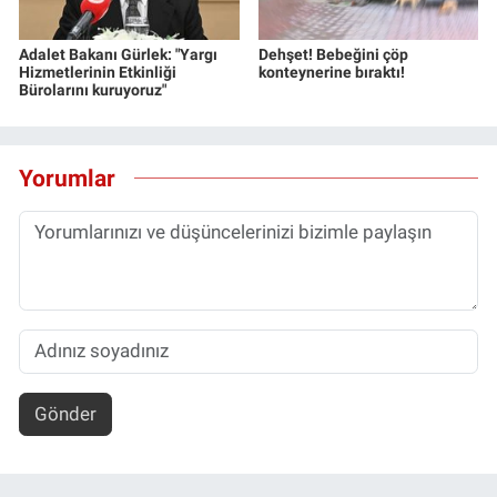
Adalet Bakanı Gürlek: "Yargı
Dehşet! Bebeğini çöp
Hizmetlerinin Etkinliği
konteynerine bıraktı!
Bürolarını kuruyoruz"
Yorumlar
Gönder