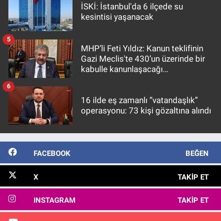
İSKİ: İstanbul'da 6 ilçede su
kesintisi yaşanacak
5
MHP’li Feti Yıldız: Kanun teklifinin
Gazi Meclis'te 430’un üzerinde bir
kabulle kanunlaşacağı
görülmektedir
6
16 ilde eş zamanlı “vatandaşlık”
operasyonu: 73 kişi gözaltına alındı
FACEBOOK
BEĞEN
X
TAKIP ET
INSTAGRAM
TAKIP ET