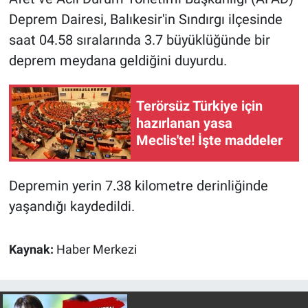
Deprem Dairesi, Balıkesir'in Sındırgı ilçesinde
Gündem Özel
saat 04.58 sıralarında 3.7 büyüklüğünde bir
deprem meydana geldiğini duyurdu.
Günün görüntüsü
Haber
Terörsüz Türkiye için
hazırlanan yasa
İlan
Meclis'te! İşte maddeler
Kimdir
Depremin yerin 7.38 kilometre derinliğinde
yaşandığı kaydedildi.
Koronavirüs
Kültür Sanat
Kaynak:
Haber Merkezi
Ne demişti