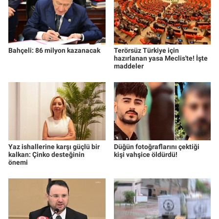
Yerel Yaşam
Canlı Yayın
Bahçeli: 86 milyon kazanacak
Terörsüz Türkiye için
hazırlanan yasa Meclis'te! İşte
maddeler
Yaz ishallerine karşı güçlü bir
Düğün fotoğraflarını çektiği
kalkan: Çinko desteğinin
kişi vahşice öldürdü!
önemi