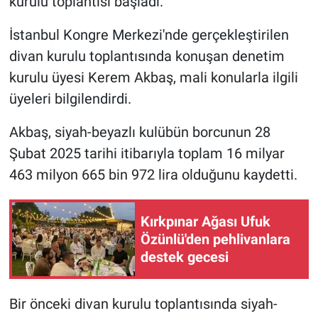
kurulu toplantısı başladı.
Gündem Özel
İstanbul Kongre Merkezi'nde gerçekleştirilen
divan kurulu toplantısında konuşan denetim
Günün görüntüsü
kurulu üyesi Kerem Akbaş, mali konularla ilgili
üyeleri bilgilendirdi.
Haber
Akbaş, siyah-beyazlı kulübün borcunun 28
İlan
Şubat 2025 tarihi itibarıyla toplam 16 milyar
463 milyon 665 bin 972 lira olduğunu kaydetti.
Kimdir
Koronavirüs
Kırkpınar Ağası Ufuk
Özünlü'den pehlivanlara
Kültür Sanat
destek gecesi
Ne demişti
Bir önceki divan kurulu toplantısında siyah-