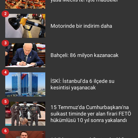
2
Motorinde bir indirim daha
3
Bahçeli: 86 milyon kazanacak
4
İSKİ: İstanbul'da 6 ilçede su
kesintisi yaşanacak
5
15 Temmuz'da Cumhurbaşkanı'na
suikast timinde yer alan firari FETÖ
hükümlüsü 10 yıl sonra yakalandı
6