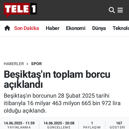
Anında Manşet
Son Dakika
Nöbetçi Eczaneler
Son Dakika
Haber
Ekonomi
Dünya
Teknolo
Başka Sohbetler
Haber
Hava Durumu
Belgesel
Ekonomi
Namaz Vakitleri
HABERLER
SPOR
Bilim turu
Dünya
Trafik Durumu
Beşiktaş'ın toplam borcu
Bilim ve Teknoloji Evreni
Teknoloji
Süper Lig Puan Durumu ve Fikstür
açıklandı
Beşiktaş'ın borcunun 28 Şubat 2025 tarihi
Doğa Konuşuyor
Sağlık
Tüm Manşetler
itibarıyla 16 milyar 463 milyon 665 bin 972 lira
Dünya
Spor
Son Dakika Haberleri
olduğu açıklandı.
14.06.2025 - 11:59
14.06.2025 - 20:08
1
167
Ege Saati
Yayın Akışı
Haber Arşivi
YAYINLANMA
GÜNCELLEME
PAYLAŞIM
GÖSTERIM