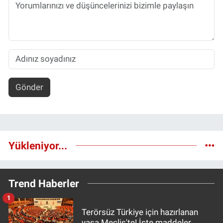
Gönder
Yükleniyor...
Trend Haberler
1
Terörsüz Türkiye için hazırlanan
yasa Meclis'te! İşte maddeler