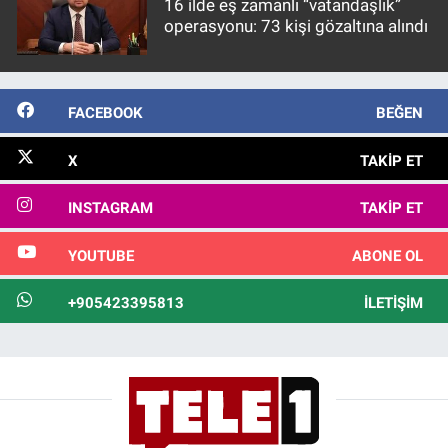
16 ilde eş zamanlı “vatandaşlık”
operasyonu: 73 kişi gözaltına alındı
FACEBOOK
BEĞEN
X
TAKIP ET
INSTAGRAM
TAKIP ET
YOUTUBE
ABONE OL
+905423395813
İLETIŞIM