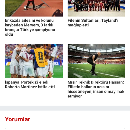
Enkazda ailesini ve kolunu
Filenin Sultanları, Tayland'ı
kaybeden Meryem, 3 farklı
mağlup etti
branşta Türkiye şampiyonu
oldu
İspanya, Portekiz'i eledi;
Mısır Teknik Direktörü Hassan:
Roberto Martinez istifa etti
Filistin halkının acısını
hissetmeyen, insan olmayı hak
etmiyor
Yorumlar