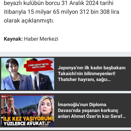
Nedir
beyazlı kulübün borcu 31 Aralık 2024 tarihi
itibarıyla 15 milyar 65 milyon 312 bin 308 lira
Popüler
olarak açıklanmıştı.
Programlar
Kaynak:
Haber Merkezi
Sağlık
Spor
Japonya'nın ilk kadın başbakanı
Takaichi'nin bilinmeyenleri!
Teknoloji
Thatcher hayranı, sağcı
muhafazakar
Türkiye'nin Geleceği
İmamoğlu'nun Diploma
Türkiye'nin Gündemi
Davası'nda yaşanan korkunç
anları Ahmet Özer'in kızı Seraf
Yerel Gündem
Özer anlattı!