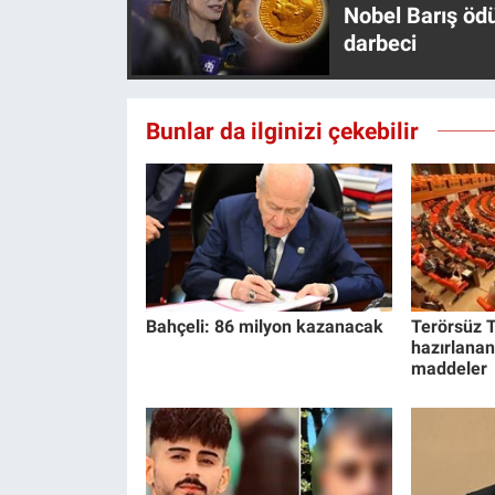
Nobel Barış öd
darbeci
Bunlar da ilginizi çekebilir
Bahçeli: 86 milyon kazanacak
Terörsüz T
hazırlanan
maddeler