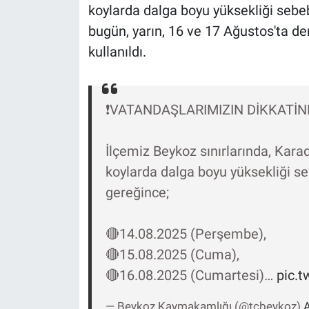
Nedir
koylarda dalga boyu yüksekliği sebeb
bugün, yarın, 16 ve 17 Ağustos'ta de
Popüler
kullanıldı.
Programlar
❗️VATANDAŞLARIMIZIN DİKKATİNE 
Sağlık
Spor
İlçemiz Beykoz sınırlarında, Karade
koylarda dalga boyu yüksekliği seb
Teknoloji
gereğince;
Türkiye'nin Geleceği
🔴14.08.2025 (Perşembe),
Türkiye'nin Gündemi
🔴15.08.2025 (Cuma),
🔴16.08.2025 (Cumartesi)…
pic.t
Yerel Gündem
— Beykoz Kaymakamlığı (@tcbeykoz)
A