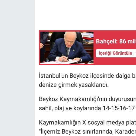
Gündem Özel
Günün görüntüsü
Bahçeli: 86 m
Haber
İçeriği Görüntüle
İlan
İstanbul'un Beykoz ilçesinde dalga 
Kimdir
denize girmek yasaklandı.
Koronavirüs
Beykoz Kaymakamlığı'nın duyurusuna 
Kültür Sanat
sahil, plaj ve koylarında 14-15-16-1
Kaymakamlığın X sosyal medya plat
Ne demişti
"İlçemiz Beykoz sınırlarında, Karadeni