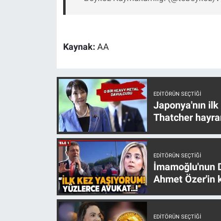
Yerel Yaşam
Canlı Yayın
Kaynak:
AA
EDITÖRÜN SEÇTIĞI
Japonya'nın ilk
Thatcher hayra
EDITÖRÜN SEÇTIĞI
İmamoğlu'nun D
Ahmet Özer'in k
EDITÖRÜN SEÇTIĞI