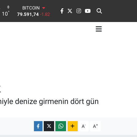
DOLAR
°
10
45,43620
0.02
EURO
53,38690
0.19
STERLİN
61,60380
0.18
G.ALTIN
6862,09000
0.19
BİST100
14.598,00
0
BITCOIN
79.591,74
-1.82
iyle denize girmenin dört gün
-
+
A
A