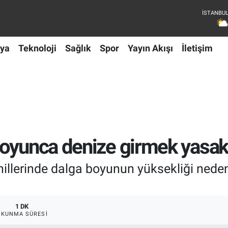
ya
Teknoloji
Sağlık
Spor
Yayın Akışı
İletişim
boyunca denize girmek yasak
illerinde dalga boyunun yüksekliği neden
1 DK
OKUNMA SÜRESI