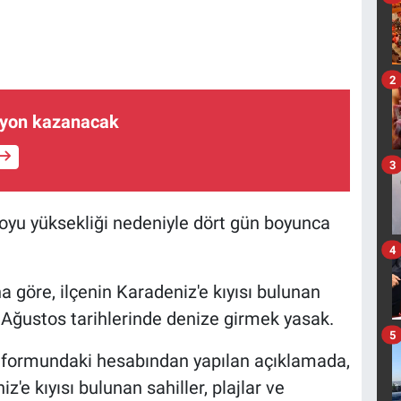
2
ilyon kazanacak
3
boyu yüksekliği nedeniyle dört gün boyunca
4
göre, ilçenin Karadeniz'e kıyısı bulunan
7 Ağustos tarihlerinde denize girmek yasak.
5
formundaki hesabından yapılan açıklamada,
z'e kıyısı bulunan sahiller, plajlar ve