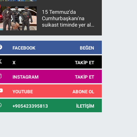
15 Temmuz'da
Cumhurbaşkanı'na
suikast timinde yer alan
firari FETÖ hükümlüsü
10 yıl sonra yakalandı
FACEBOOK
BEĞEN
X
TAKIP ET
INSTAGRAM
TAKIP ET
YOUTUBE
ABONE OL
+905423395813
İLETIŞIM