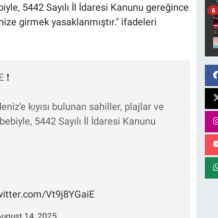
iyle, 5442 Sayılı İl İdaresi Kanunu gereğince
6
nize girmek yasaklanmıştır." ifadeleri
❗️
niz'e kıyısı bulunan sahiller, plajlar ve
ebiyle, 5442 Sayılı İl İdaresi Kanunu
witter.com/Vt9j8YGaiE
ugust 14, 2025