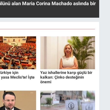
ülünü alan Maria Corina Machado aslında bir
ürkiye için
Yaz ishallerine karşı güçlü bir
 yasa Meclis'te! İşte
kalkan: Çinko desteğinin
önemi