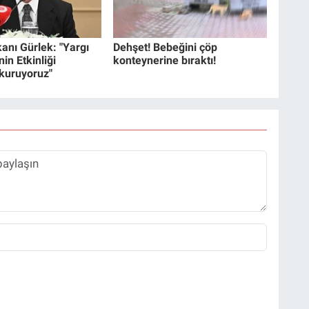
anı Gürlek: "Yargı
Dehşet! Bebeğini çöp
in Etkinliği
konteynerine bıraktı!
 kuruyoruz"