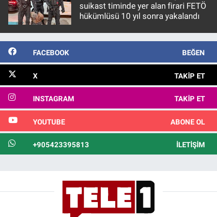
suikast timinde yer alan firari FETÖ
hükümlüsü 10 yıl sonra yakalandı
FACEBOOK
BEĞEN
X
TAKIP ET
INSTAGRAM
TAKIP ET
YOUTUBE
ABONE OL
+905423395813
İLETIŞIM