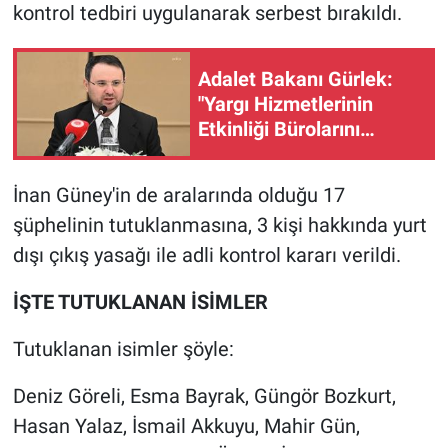
Nedir
kontrol tedbiri uygulanarak serbest bırakıldı.
Popüler
Adalet Bakanı Gürlek:
"Yargı Hizmetlerinin
Programlar
Etkinliği Bürolarını
kuruyoruz"
Sağlık
İnan Güney'in de aralarında olduğu 17
Spor
şüphelinin tutuklanmasına, 3 kişi hakkında yurt
dışı çıkış yasağı ile adli kontrol kararı verildi.
Teknoloji
İŞTE TUTUKLANAN İSİMLER
Türkiye'nin Geleceği
Tutuklanan isimler şöyle:
Türkiye'nin Gündemi
Deniz Göreli, Esma Bayrak, Güngör Bozkurt,
Yerel Gündem
Hasan Yalaz, İsmail Akkuyu, Mahir Gün,