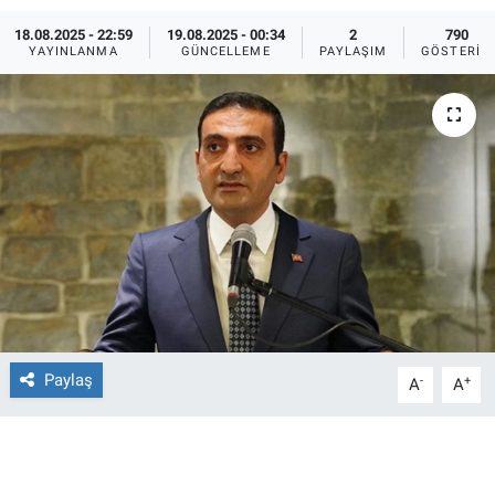
18.08.2025 - 22:59
19.08.2025 - 00:34
2
790
Ege'den Esintiler
İletişim
YAYINLANMA
GÜNCELLEME
PAYLAŞIM
GÖSTERIM
Eğitim
Eğlence
Ekonomi
Forum
Gerçeğin İzinde
Gün Başlıyor
Paylaş
-
+
A
A
Gün Bitiyor
Gün Ortası