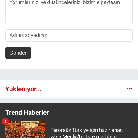
Gönder
Yükleniyor...
Trend Haberler
1
Terörsüz Türkiye için hazırlanan
yasa Meclis'te! İşte maddeler