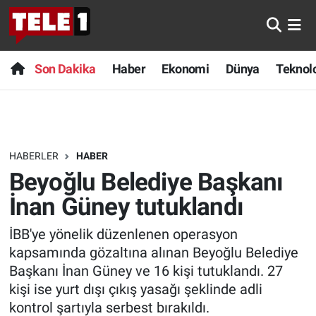
Anında Manşet
Son Dakika
Nöbetçi Eczaneler
Son Dakika
Haber
Ekonomi
Dünya
Teknolo
Başka Sohbetler
Haber
Hava Durumu
Belgesel
Ekonomi
Namaz Vakitleri
HABERLER
HABER
Bilim turu
Dünya
Trafik Durumu
Beyoğlu Belediye Başkanı
Bilim ve Teknoloji Evreni
Teknoloji
Süper Lig Puan Durumu ve Fikstür
İnan Güney tutuklandı
İBB'ye yönelik düzenlenen operasyon
Doğa Konuşuyor
Sağlık
Tüm Manşetler
kapsamında gözaltına alınan Beyoğlu Belediye
Dünya
Spor
Son Dakika Haberleri
Başkanı İnan Güney ve 16 kişi tutuklandı. 27
kişi ise yurt dışı çıkış yasağı şeklinde adli
Ege Saati
Yayın Akışı
Haber Arşivi
kontrol şartıyla serbest bırakıldı.