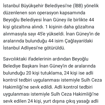
İstanbul Büyükşehir Belediyesi'ne (İBB) yönelik
Gündem Özel
düzenlenen son operasyon kapsamında
Beyoğlu Belediyesi İnan Güney ile birlikte 44
Günün görüntüsü
kişi gözaltına alındı. 1 kişinin daha gözaltına
alınmasıyla sayı 45'e yükseldi. İnan Güney'in de
Haber
aralarında bulunduğu 44 isim Çağlayan'daki
İlan
İstanbul Adliyesi'ne götürüldü.
Savcılıktaki ifadelerinin ardından Beyoğlu
Kimdir
Belediye Başkanı İnan Güney'in de aralarında
Koronavirüs
bulunduğu 20 kişi tutuklama, 24 kişi ise adli
kontrol tedbiri uygulanması istemiyle Sulh Ceza
Kültür Sanat
Hakimliği’ne sevk edildi. Adli kontrol tedbiri
uygulanması istemiyle Sulh Ceza Hakimliği’ne
Ne demişti
sevk edilen 24 kişi, yurt dışına çıkış yasağı adli