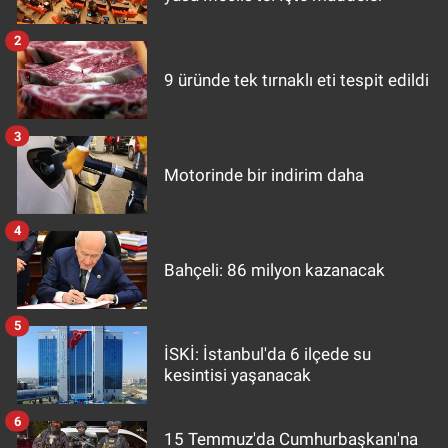
2
9 üründe tek tırnaklı eti tespit edildi
3
Motorinde bir indirim daha
4
Bahçeli: 86 milyon kazanacak
5
İSKİ: İstanbul'da 6 ilçede su
kesintisi yaşanacak
6
15 Temmuz'da Cumhurbaşkanı'na