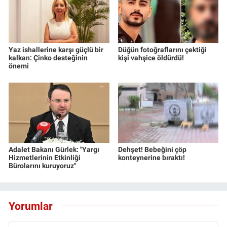
Yaz ishallerine karşı güçlü bir
Düğün fotoğraflarını çektiği
kalkan: Çinko desteğinin
kişi vahşice öldürdü!
önemi
Adalet Bakanı Gürlek: "Yargı
Dehşet! Bebeğini çöp
Hizmetlerinin Etkinliği
konteynerine bıraktı!
Bürolarını kuruyoruz"
Yorumlar