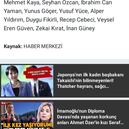
Mehmet Kaya, Seyhan Özcan, İbrahim Can
Yerel Yaşam
Yaman, Yunus Göçer, Yusuf Yüce, Alper
Yıldırım, Duygu Fikirli, Recep Cebeci, Veysel
Canlı Yayın
Eren Güven, Zekai Kırat, İnan Güney
Kaynak:
HABER MERKEZİ
Japonya'nın ilk kadın başbakanı
Takaichi'nin bilinmeyenleri!
Thatcher hayranı, sağcı
muhafazakar
İmamoğlu'nun Diploma
Davası'nda yaşanan korkunç
anları Ahmet Özer'in kızı Seraf
Özer anlattı!