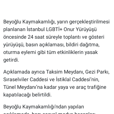
Gündem Özel
Beyoğlu Kaymakamlığı, yarın gerçekleştirilmesi
Günün görüntüsü
planlanan İstanbul LGBTİ+ Onur Yürüyüşü
öncesinde 24 saat süreyle toplantı ve gösteri
Haber
yürüyüşü, basın açıklaması, bildiri dağıtma,
İlan
oturma eylemi gibi tüm etkinliklerin yasak
getirdi.
Kimdir
Açıklamada ayrıca Taksim Meydanı, Gezi Parkı,
Koronavirüs
Sıraselviler Caddesi ve İstiklal Caddesi’nin,
Tünel Meydanı’na kadar yaya ve araç trafiğine
Kültür Sanat
kapatılacağı belirtildi.
Ne demişti
Beyoğlu Kaymakamlığı'ndan yapılan