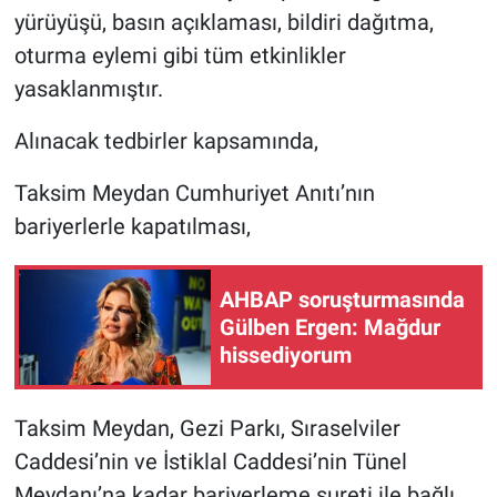
Yerel Yaşam
yürüyüşü, basın açıklaması, bildiri dağıtma,
oturma eylemi gibi tüm etkinlikler
Canlı Yayın
yasaklanmıştır.
Alınacak tedbirler kapsamında,
Taksim Meydan Cumhuriyet Anıtı’nın
bariyerlerle kapatılması,
AHBAP soruşturmasında
Gülben Ergen: Mağdur
hissediyorum
Taksim Meydan, Gezi Parkı, Sıraselviler
Caddesi’nin ve İstiklal Caddesi’nin Tünel
Meydanı’na kadar bariyerleme sureti ile bağlı