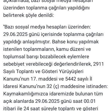
açıklamada, bazı sosyal medya hesapları
Nedir
üzerinden toplanma çağrıları yapıldığını
Popüler
belirterek şöyle denildi:
''Bazı sosyal medya hesapları üzerinden:
Programlar
29.06.2025 günü içerisinde toplanma çağrıları
Sağlık
yapıldığı anlaşılmıştır. Bahse konu yapılmak
istenilen toplanmaların, kamu düzeni ve
Spor
toplumsal barışı bozabilecek eylemlere
sebebiyet verebileceği değerlendirilerek, 2911
Teknoloji
Sayılı Toplantı ve Gösteri Yürüyüşleri
Türkiye'nin Geleceği
Kanunu’nun 17. maddesi ve 5442 sayılı İl
idaresi Kanunu’nun 32 (ç) maddesine istinaden:
Türkiye'nin Gündemi
Kaymakamlığımızca idaremizde bulunan tüm
açık alanlarda 29.06.2025 günü saat 00.01
Yerel Gündem
itibari ile 24 saat süreyle toplantı ve gösteri