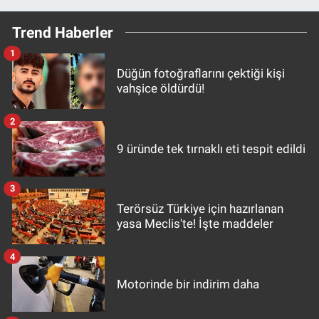
Trend Haberler
1
Düğün fotoğraflarını çektiği kişi
vahşice öldürdü!
2
9 üründe tek tırnaklı eti tespit edildi
3
Terörsüz Türkiye için hazırlanan
yasa Meclis'te! İşte maddeler
4
Motorinde bir indirim daha