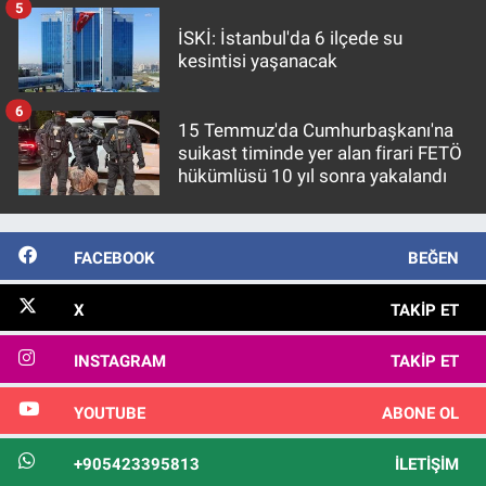
5
İSKİ: İstanbul'da 6 ilçede su
kesintisi yaşanacak
6
15 Temmuz'da Cumhurbaşkanı'na
suikast timinde yer alan firari FETÖ
hükümlüsü 10 yıl sonra yakalandı
FACEBOOK
BEĞEN
X
TAKIP ET
INSTAGRAM
TAKIP ET
YOUTUBE
ABONE OL
+905423395813
İLETIŞIM