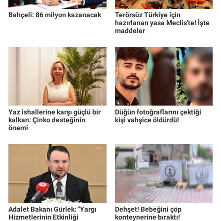
Bahçeli: 86 milyon kazanacak
Terörsüz Türkiye için
hazırlanan yasa Meclis'te! İşte
maddeler
Yaz ishallerine karşı güçlü bir
Düğün fotoğraflarını çektiği
kalkan: Çinko desteğinin
kişi vahşice öldürdü!
önemi
Adalet Bakanı Gürlek: "Yargı
Dehşet! Bebeğini çöp
Hizmetlerinin Etkinliği
konteynerine bıraktı!