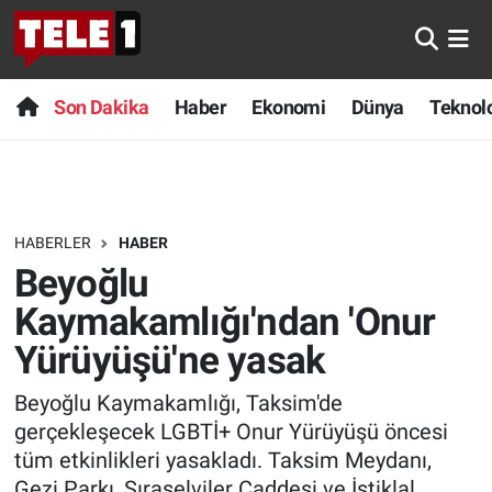
Anında Manşet
Son Dakika
Nöbetçi Eczaneler
Son Dakika
Haber
Ekonomi
Dünya
Teknolo
Başka Sohbetler
Haber
Hava Durumu
Belgesel
Ekonomi
Namaz Vakitleri
HABERLER
HABER
Bilim turu
Dünya
Trafik Durumu
Beyoğlu
Bilim ve Teknoloji Evreni
Teknoloji
Süper Lig Puan Durumu ve Fikstür
Kaymakamlığı'ndan 'Onur
Yürüyüşü'ne yasak
Doğa Konuşuyor
Sağlık
Tüm Manşetler
Beyoğlu Kaymakamlığı, Taksim'de
Dünya
Spor
Son Dakika Haberleri
gerçekleşecek LGBTİ+ Onur Yürüyüşü öncesi
tüm etkinlikleri yasakladı. Taksim Meydanı,
Ege Saati
Yayın Akışı
Haber Arşivi
Gezi Parkı, Sıraselviler Caddesi ve İstiklal