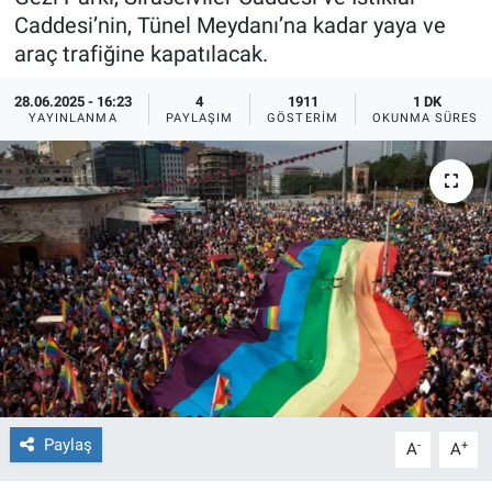
Caddesi’nin, Tünel Meydanı’na kadar yaya ve
Ege'den Esintiler
İletişim
araç trafiğine kapatılacak.
Eğitim
28.06.2025 - 16:23
4
1911
1 DK
YAYINLANMA
PAYLAŞIM
GÖSTERIM
OKUNMA SÜRESI
Eğlence
Ekonomi
Forum
Gerçeğin İzinde
Gün Başlıyor
Gün Bitiyor
Paylaş
-
+
A
A
Gün Ortası