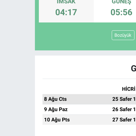
İMSAK
GÜNEŞ
04:17
05:56
Ege'den Esintiler
İletişim
Eğitim
Bozüyük
Eğlence
Ekonomi
G
Forum
Gerçeğin İzinde
HİCRİ
8 Ağu Cts
25 Safer 
Gün Başlıyor
9 Ağu Paz
26 Safer 
Gün Bitiyor
10 Ağu Pts
27 Safer 
Gün Ortası