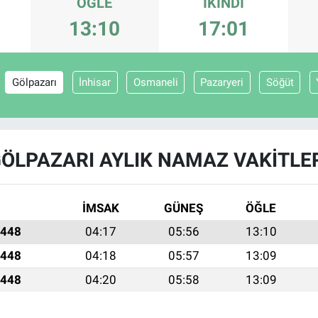
ÖĞLE
İKINDI
13:10
17:01
Gölpazarı
İnhisar
Osmaneli
Pazaryeri
Söğüt
ÖLPAZARI AYLIK NAMAZ VAKITLE
İMSAK
GÜNEŞ
ÖĞLE
1448
04:17
05:56
13:10
1448
04:18
05:57
13:09
1448
04:20
05:58
13:09