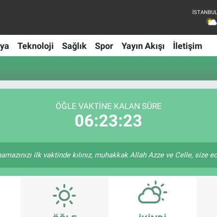
ya
Teknoloji
Sağlık
Spor
Yayın Akışı
İletişim
ÖĞLE VAKTİNE KALAN SÜRE
06:23:23
amazınızı ilk vaktinde kılınız, muhakkak Allah Azze ve Celle, size ecri