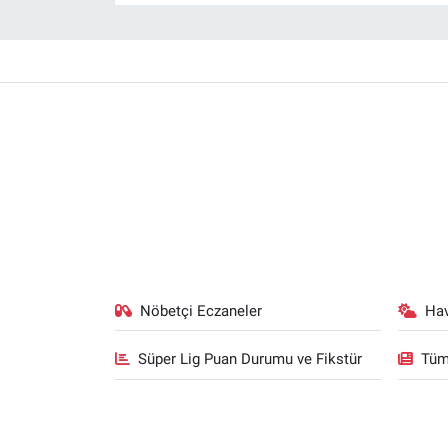
Gündem Özel
Günün görüntüsü
Haber
İlan
Kimdir
Koronavirüs
Nöbetçi Eczaneler
Ha
Kültür Sanat
Süper Lig Puan Durumu ve Fikstür
Tüm
Ne demişti