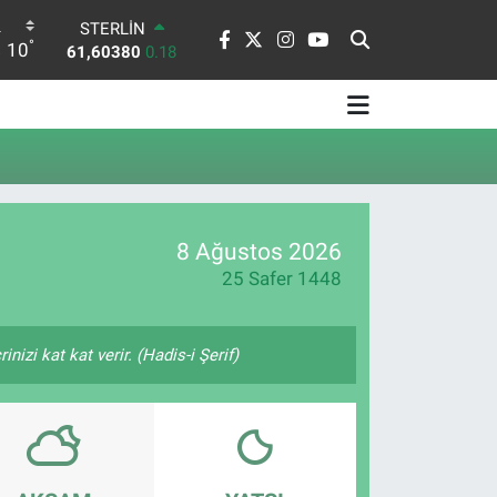
STERLİN
°
10
61,60380
0.18
G.ALTIN
6862,09000
0.19
BİST100
14.598,00
0
BITCOIN
79.591,74
-1.82
DOLAR
45,43620
0.02
8 Ağustos 2026
EURO
25 Safer 1448
53,38690
0.19
nizi kat kat verir. (Hadis-i Şerif)