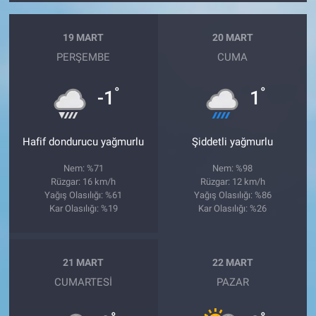
19 MART
20 MART
PERŞEMBE
CUMA
°
°
-1
1
Hafif dondurucu yağmurlu
Şiddetli yağmurlu
Nem: %71
Nem: %98
Rüzgar: 16 km/h
Rüzgar: 12 km/h
Yağış Olasılığı: %61
Yağış Olasılığı: %86
Kar Olasılığı: %19
Kar Olasılığı: %26
21 MART
22 MART
CUMARTESI
PAZAR