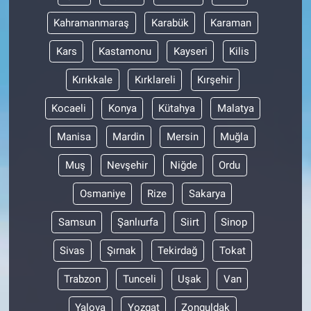
Nedir
Kahramanmaraş
Karabük
Karaman
Popüler
Kars
Kastamonu
Kayseri
Kilis
Programlar
Kırıkkale
Kırklareli
Kırşehir
Kocaeli
Konya
Kütahya
Malatya
Sağlık
Manisa
Mardin
Mersin
Muğla
Spor
Muş
Nevşehir
Niğde
Ordu
Teknoloji
Osmaniye
Rize
Sakarya
Türkiye'nin Geleceği
Samsun
Şanlıurfa
Siirt
Sinop
Sivas
Şırnak
Tekirdağ
Tokat
Türkiye'nin Gündemi
Trabzon
Tunceli
Uşak
Van
Yerel Gündem
Yalova
Yozgat
Zonguldak