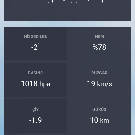
Yerel Yaşam
Canlı Yayın
HISSEDILEN
NEM
°
-2
%78
BASINÇ
RÜZGAR
1018
19
hpa
km/s
ÇIY
GÖRÜŞ
-1.9
10
km