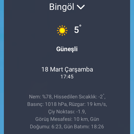
Bingöl
Ege'den Esintiler
İletişim
Eğitim
°
5
Eğlence
Güneşli
Ekonomi
18 Mart Çarşamba
Forum
17:45
Gerçeğin İzinde
°
Nem: %78, Hissedilen Sıcaklık: -2
,
Gün Başlıyor
Basınç: 1018 hPa, Rüzgar: 19 km/s,
Çiy Noktası: -1.9,
Gün Bitiyor
Görüş Mesafesi: 10 km, Gün
Doğumu: 6:23, Gün Batımı: 18:26
Gün Ortası