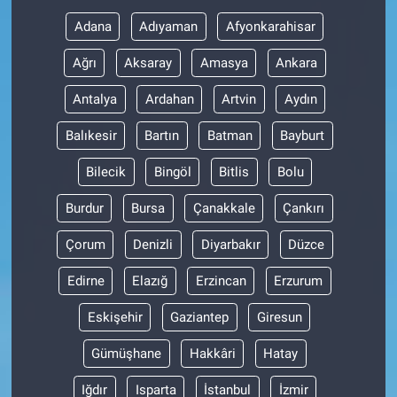
Adana
Adıyaman
Afyonkarahisar
Gündem Özel
Ağrı
Aksaray
Amasya
Ankara
Günün görüntüsü
Antalya
Ardahan
Artvin
Aydın
Haber
Balıkesir
Bartın
Batman
Bayburt
Bilecik
Bingöl
Bitlis
Bolu
İlan
Burdur
Bursa
Çanakkale
Çankırı
Kimdir
Çorum
Denizli
Diyarbakır
Düzce
Koronavirüs
Edirne
Elazığ
Erzincan
Erzurum
Kültür Sanat
Eskişehir
Gaziantep
Giresun
Gümüşhane
Hakkâri
Hatay
Ne demişti
Iğdır
Isparta
İstanbul
İzmir