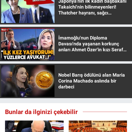
Japonya'nın ilk kadın başbakanı
Yerel Yaşam
Takaichi'nin bilinmeyenleri!
Thatcher hayranı, sağcı
muhafazakar
Canlı Yayın
İmamoğlu'nun Diploma
Davası'nda yaşanan korkunç
anları Ahmet Özer'in kızı Seraf
Özer anlattı!
Nobel Barış ödülünü alan Maria
Corina Machado aslında bir
darbeci
Bunlar da ilginizi çekebilir