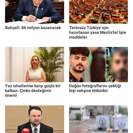
Bahçeli: 86 milyon kazanacak
Terörsüz Türkiye için
hazırlanan yasa Meclis'te! İşte
maddeler
Yaz ishallerine karşı güçlü bir
Düğün fotoğraflarını çektiği
kalkan: Çinko desteğinin
kişi vahşice öldürdü!
önemi