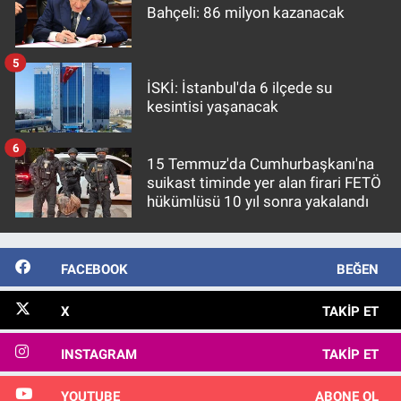
Bahçeli: 86 milyon kazanacak
5
İSKİ: İstanbul'da 6 ilçede su
kesintisi yaşanacak
6
15 Temmuz'da Cumhurbaşkanı'na
suikast timinde yer alan firari FETÖ
hükümlüsü 10 yıl sonra yakalandı
FACEBOOK
BEĞEN
X
TAKIP ET
INSTAGRAM
TAKIP ET
YOUTUBE
ABONE OL