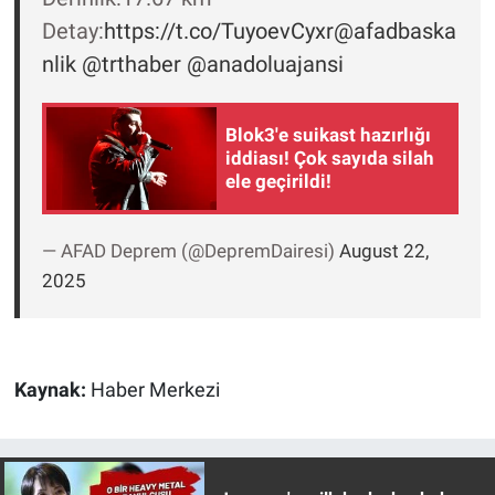
Nedir
Detay:
https://t.co/TuyoevCyxr
@afadbaska
nlik
@trthaber
@anadoluajansi
Popüler
Programlar
Blok3'e suikast hazırlığı
iddiası! Çok sayıda silah
Sağlık
ele geçirildi!
Spor
— AFAD Deprem (@DepremDairesi)
August 22,
2025
Teknoloji
Türkiye'nin Geleceği
Kaynak:
Haber Merkezi
Türkiye'nin Gündemi
Yerel Gündem