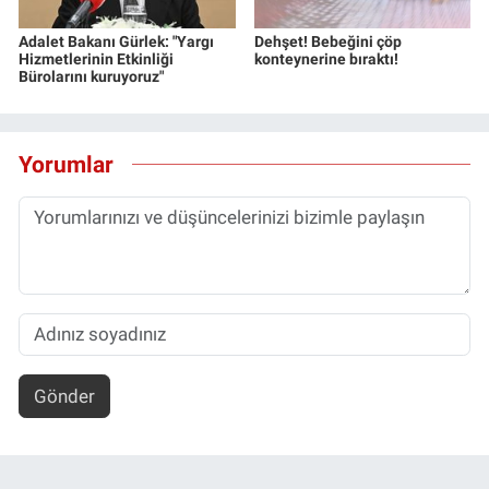
Adalet Bakanı Gürlek: "Yargı
Dehşet! Bebeğini çöp
Hizmetlerinin Etkinliği
konteynerine bıraktı!
Bürolarını kuruyoruz"
Yorumlar
Gönder