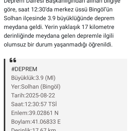
Deprem Dairesi Başkanlığından alınan bilgiye
göre, saat 12:30’da merkez üssü Bingöl’ün
Gündem Özel
Solhan ilçesinde 3.9 büyüklüğünde deprem
meydana geldi. Yerin yaklaşık 17 kilometre
Günün görüntüsü
derinliğinde meydana gelen depremle ilgili
Haber
olumsuz bir durum yaşanmadığı öğrenildi.
İlan
#DEPREM
Kimdir
Büyüklük:3.9 (Ml)
Yer:Solhan (Bingöl)
Koronavirüs
Tarih:2025-08-22
Kültür Sanat
Saat:12:30:57 TSİ
Enlem:39.02861 N
Ne demişti
Boylam:41.06833 E
Derinlik:17.67 km