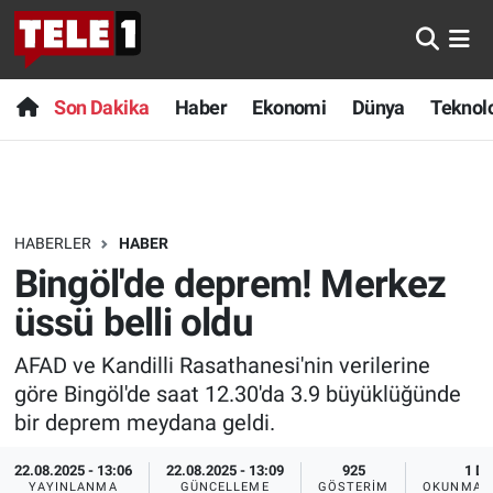
Anında Manşet
Son Dakika
Nöbetçi Eczaneler
Son Dakika
Haber
Ekonomi
Dünya
Teknolo
Başka Sohbetler
Haber
Hava Durumu
Belgesel
Ekonomi
Namaz Vakitleri
HABERLER
HABER
Bilim turu
Dünya
Trafik Durumu
Bingöl'de deprem! Merkez
Bilim ve Teknoloji Evreni
Teknoloji
Süper Lig Puan Durumu ve Fikstür
üssü belli oldu
AFAD ve Kandilli Rasathanesi'nin verilerine
Doğa Konuşuyor
Sağlık
Tüm Manşetler
göre Bingöl'de saat 12.30'da 3.9 büyüklüğünde
Dünya
Spor
Son Dakika Haberleri
bir deprem meydana geldi.
22.08.2025 - 13:06
22.08.2025 - 13:09
925
1 DK
Ege Saati
Yayın Akışı
Haber Arşivi
YAYINLANMA
GÜNCELLEME
GÖSTERIM
OKUNMA S